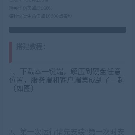
武器伤害加成100%
精英怪伤害加成100%
每秒恢复生命值加10000点每秒
搭建教程：
(转载注明来源
jiaobenwang.com)
1、下载本一键端，解压到硬盘任意
位置，服务端和客户端集成到了一起
（如图）
2、
第一次运行请先安装“第一次时安