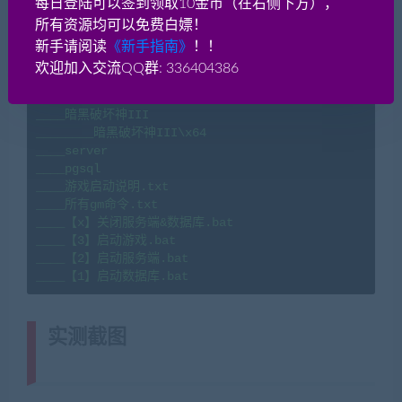
每日登陆可以签到领取10金币（在右侧下方），
________服务端五版本修改\0原版

所有资源均可以免费白嫖！
________服务端五版本修改\1微改

________服务端五版本修改\2轻改

新手请阅读
《新手指南》
！！
________服务端五版本修改\3中改

欢迎加入交流QQ群: 336404386
________服务端五版本修改\4重改

________服务端五版本修改\5特改

____暗黑破坏神III

________暗黑破坏神III\x64

____server

____pgsql

____游戏启动说明.txt

____所有gm命令.txt

____【x】关闭服务端&数据库.bat

____【3】启动游戏.bat

____【2】启动服务端.bat

实测截图
(转载注明来源网游单机网
jiaobenwang.com)