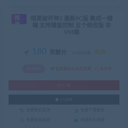
推
暗黑破坏神3 最新PC版 集成一键
荐
端 支持键鼠控制 五个修改版 非
VM端
180
贡献分
免费
VIP会员优惠:
该资源永久钻石免费
去升级
钻石特权
支付下载
QQ咨询
免费售后咨询
免费下载更新
免费安装指导
持续BUG修复