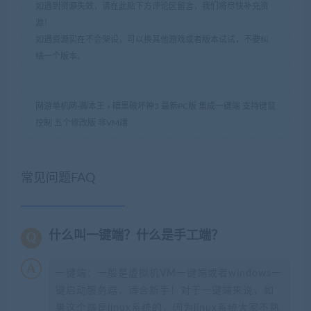
如遇到资源失效，请在此贴下方评论区留言，我们将尽快补充资
源！
如遇资源实在不会架设，可以换其他游戏或者版本试试，不要纠
结一个版本。
网游单机网-脚本王
»
暗黑破坏神3 最新PC版 集成一键端 支持键鼠
控制 五个修改版 非VM端
常见问题FAQ
什么叫一键端？什么是手工端？
一键端：一般是虚拟机VM一键端或者windows一
键启动服务端，适合新手！对于一键端来说，如
果这个端是linux系统的，因为linux系统大家不熟