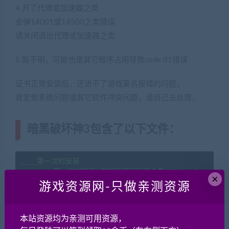
4.开了代理或加速器之类
会弹14001或14500之类错误
请关闭退出代理或加速器之类
5.暂不明，可能也是其它程序占用导致code 01错误
证书正常安装后，还进不了游戏莫名报错的问题，
肯定是系统问题或其它软件冲突问题，请自己去处理，
暗黑破坏神3包含了以下文件：
____第一次时安装

________第一次时安装\微软常用运行库合集2022.4.9.exe

×
________第一次时安装\1021错误补丁

游戏资源网-只做亲测资源
________第一次时安装\d3-127注册表值-解决弹出验证码或报验
________第一次时安装\安装证书-解决登录错误代码1023

____服务端五版本修改

本站资源均为亲测可用资源，
________服务端五版本修改\把想要的版本里面2个文件替换到serv