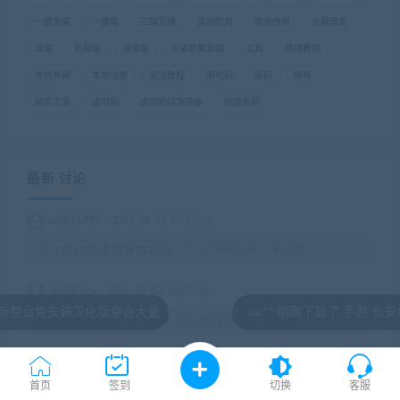
一键安装
一键端
三端互通
亲测可用
传奇传世
全网首发
双端
外网端
安卓端
安卓苹果双端
工具
搭建教程
支持外网
本地注册
架设教程
源代码
源码
稀有
纯手工源
虚拟机
虚拟机纯净镜像
西游系列
最新 讨论
cj5691907
2026-08-08 22:37:32
可以提供搭建指导本地玩，1262848359，不免费
eq2003qe
2026-08-02 10:09:10
化版整合大量
uu** 刚刚下载了 手游 长安X幻想VM一键服
服务器启动的情况下看不到区服登录不上怎么办
ymoon1234
2026-07-28 14:23:42
首页
签到
切换
客服
客户端启动没反应啊，，用管理员模式也没反应