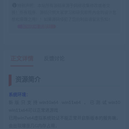
特别声明：本站所有源码来源于网络收集修改或者交
换！所有程序、源码只供大家学习和研究软件内含的设计思
想和原理之用！！如果源码侵犯了您的利益请留言告知！
如何获得 贡献分
正文详情
反馈讨论
资源简介
系统环境：
新版只支持win10x64 win11x64 ，已测试win10
win11x64可以正常进游戏
已用win7x64虚拟系统验证不能正常开启新版本的服务端，
会出现爆涨几G内存占用，