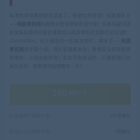
本游戏架设教程就到这里了，感谢您的阅读！如果脚本王
——
网游单机网
的教程对您有帮助欢迎分享！如果有疑问请
在本贴后面评论留言或者加入网游单机交流群讨论QQ群：
336404386。对于架设的一些基本知识，脚本王——
网游
单机网
有专题介绍，请先掌握基本功，游戏架设实际是很
简单的，小白也能学会！实在不会架设的，只要是我们的
永久会员，免费提供远程教学一次！
180
贡献分
普通用户购买价格 :
180贡献分
钻石会员购买价格 :
0贡献分