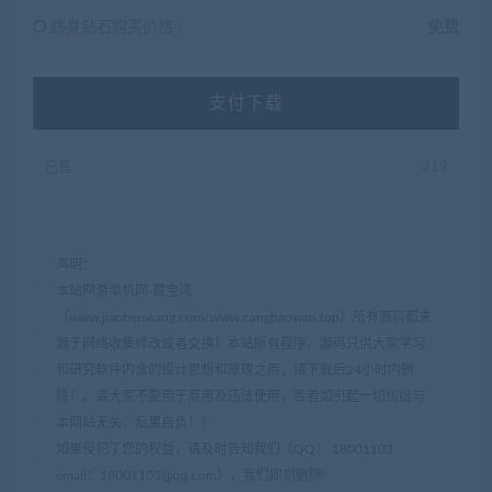
终身钻石购买价格 :
免费
支付下载
已售
319
声明：
本站网游单机网-藏宝湾
（www.jiaobenwang.com/www.cangbaowan.top）所有源码都来
源于网络收集修改或者交换！本站所有程序、源码只供大家学习
和研究软件内含的设计思想和原理之用，请下载后24小时内删
除！。请大家不要用于商用及违法使用，否者如引起一切纠纷与
本网站无关，后果自负！！
如果侵犯了您的权益，请及时告知我们（QQ： 18001103
email：
18001103@qq.com
），我们即刻删除!