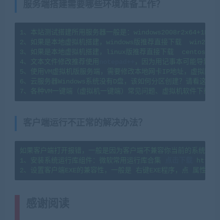
服务端搭建需要哪些环境准备工作？
1、本站测试搭建所用服务器一般是：windows2008r2x64+1H2G   l
2、如果是本地虚拟机搭建，windows版推荐直接下载  win2008
3、如果是本地虚拟机搭建，linux版推荐直接下载  centos7.
4、文本文件修改推荐使用
notepad++
，因为用记事本可能导致文
5、使用VM虚拟机版服务端，需要修改本地网卡IP地址，虚拟网卡
6、云服务器Windows系统没有D盘，该如何分区创建？请看这篇教程：https
7、各种VM一键端（虚拟机一键端）常见问题、虚拟机软件下载及
客户端运行不正常的解决办法？
如果客户端打开报错，一般是因为客户端不兼容你当前的系统，或
1、安装系统运行库组件：微软常用运行库合集 
点击下载
 https:
2、设置客户端EXE的兼容性，一般是 右键EXE程序，点 属性，
感谢阅读
(转载注明来源 网游单机网
cangbaowan.top)