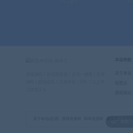
本站运营(天)
用
本站导航
关于本站
游戏源码丨游戏服务端丨游戏一键端丨手游
源码丨网游单机丨页游单机丨GM 丨以上学
标签云
习交流平台
游戏架设
关于本站[必读]
游戏资源网
网单资源网
藏宝湾
qq** 刚刚下载了 问道1