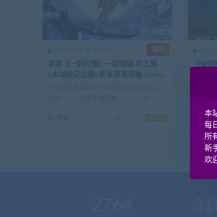
精华
3D仙侠手游
手游资源
端游资
手游《一剑问情》一剑倾城 手工端
《仙侣
+本地验证注册+安卓苹果双端-Linux
一键启
架设全网最详细游戏搭建教程！
教程+
一剑问情本地验证+注册双端linux包含以下
一、游戏
文件： ____安卓苹果双端 ________安...
友为主题
以中国古代
本
2年前
10.28K
220
2年前
每
所
新
欢迎
2764
31