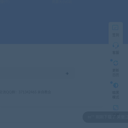
新(个)
资源大小(GB)
直
接
说
出
您
的
签到
需
求！
切
记！
客服
带
上
资
更新
源
日历
连
接
与
问
3 交流QQ群：371342465 亲自教会
暗黑
题！
模式
工
全屏
作
ss** 刚刚下载了 笑傲江湖V27
时
间: