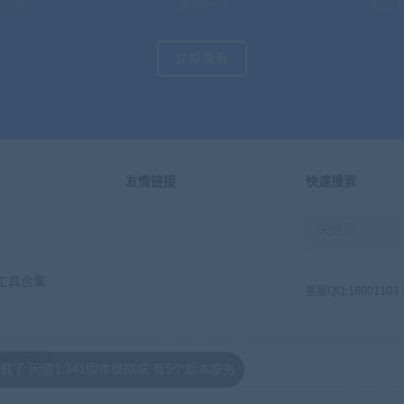
户总数
资源数(个)
近7天更
立即查看
友情链接
快速搜索
工具合集
客服QQ:1800110
申请友链
.341版本模拟端 有5个版本服务