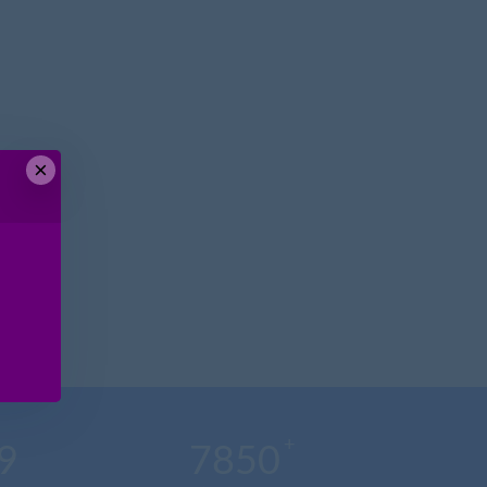
×
在
线
客
服
9
7850