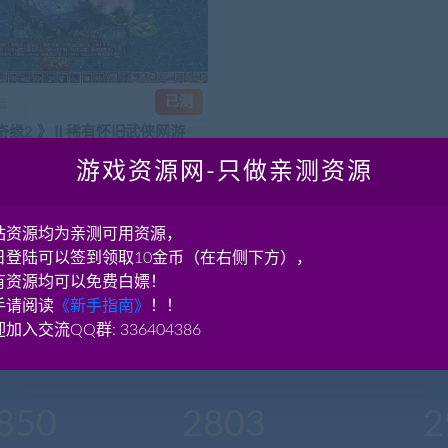
已测
源
奇缘2 》Ⅱ稀有怀旧武侠网游
动服务端+工具修改+支持外网
游戏资源网-只做亲测资源
GM工具
简介 《仙侣奇缘Ⅱ》是一款以交
的大型MMORPG网络游戏。 它是
神...
站资源均为亲测可用资源，
5.13K
120
日登陆可以签到领取10金币（在右侧下方），
有资源均可以免费白嫖！
手请阅读
《新手指南》
！！
加入交流QQ群: 336404386
850
2803
2