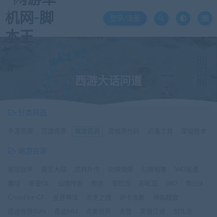
登录/注册
西游大话问道
分类筛选
手游资源
页游资源
端游资源
游戏源代码
必备工具
架设技术
端游资源
星际战甲
霸王大陆
武林外传
剑侠情缘
幻兽帕鲁
WD某道
魔域
希望OL
仙境传说
预言
冒险岛
彩虹岛
WD
蜀山ol
CrossFire-CF
星界神话
无冬之夜
伊卡洛斯
神佑释放
奇迹世界SUN
奇迹MU
完美世界
赤壁
笑傲江湖
剑JL灵