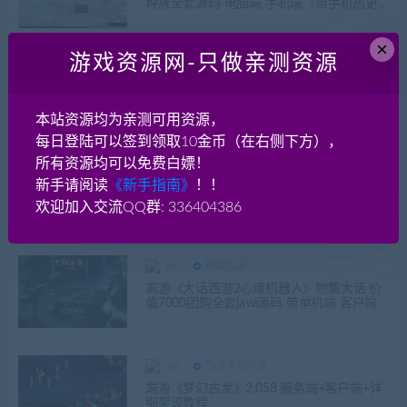
种族全套源码 电脑端 手机端（带手机热更
新源码 工具）
×
游戏资源网-只做亲测资源
gm
游戏源代码
西游大话问道
飞蛾梦幻 全套开服源码 带GM工具 GGE 梦
幻西游
本站资源均为亲测可用资源，
每日登陆可以签到领取10金币（在右侧下方），
所有资源均可以免费白嫖！
gm
游戏源代码
西游大话问道
新手请阅读
《新手指南》
！！
再战梦幻 经典怀旧西游GGE +免编译可联网
+带可编译源码
欢迎加入交流QQ群: 336404386
gm
物集大话
端游《大话西游2心缘机器人》物集大话 价
值7000团购全套java源码 带单机端 客户端
gm
西游大话问道
端游《梦幻古龙》2.058 服务端+客户端+详
细架设教程