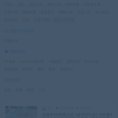
刀剑2
诛仙
热血江湖
黑色沙漠
传奇世界
DXF地下城
永恒之塔
魔兽世界
成吉思汗
神魔大陆
天龙八部
天之炼狱
热血传奇
征途
天堂2专题
西游大话问道
西游大话问道
物集大话
相关标签
PC端游
windows服务端
一键启动
全网首发
本地注册
架设教程
源代码
源码
稀有
西游系列
文章类型
全部
资源
教程
工具
gm
游戏源代码
物集大话
价值3W的物集大话《新龙吟大话》UI水墨4