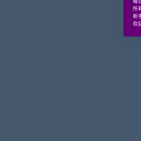
每
所
新
欢迎