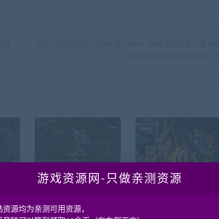
下一
教程
端游《热血江湖5.0-伏魔幻影》Win一键端 带配套客户端 网
登录器支持外网局域网 GM工
游戏资源网-只做亲测资源
复任务
魔域源代码vs2019版本 服
无冬之夜OL 无冬OL无尽
本很新
务端+客户端源码源代码
L VM一键端虚拟机版+手
+数据库+资源
工端+中文英文客户端
站资源均为亲测可用资源，