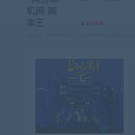
新手指南
当前位置：
网游单机网-脚本王
端游<梦幻西游>非凡助战孩子端
>