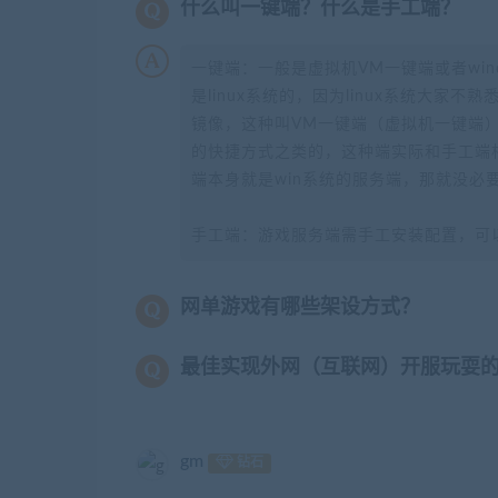
什么叫一键端？什么是手工端？
一键端：一般是虚拟机VM一键端或者wi
是linux系统的，因为linux系统大家
镜像，这种叫VM一键端（虚拟机一键端）
的快捷方式之类的，这种端实际和手工端
端本身就是win系统的服务端，那就没必
手工端：游戏服务端需手工安装配置，可
网单游戏有哪些架设方式？
最佳实现外网（互联网）开服玩耍
gm
钻石