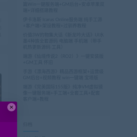
篇Win一键服务端+GM后台+安卓苹果双
端+详细搭建教程
伊卡洛斯 Icarus Online服务端 纯手工源
篇
+客户端+架设教程+过驯养教程
站
价值3W的物集大话《新龙吟大话》UI水
具
墨4种族全套源码 电脑端 手机端（带手
机热更新源码 工具）
端游《仙境传说2（RO2）》一键安装版
+GM工具 怀旧
手游《漂海西游》精品西游框架+运营级
GM后台+视频教程 win一键端 宝塔版
端游《完美国际155版》纯净VM虚拟镜
像一键服务端+手工端+全套工具+配套
客户端+教程
×
O
归档