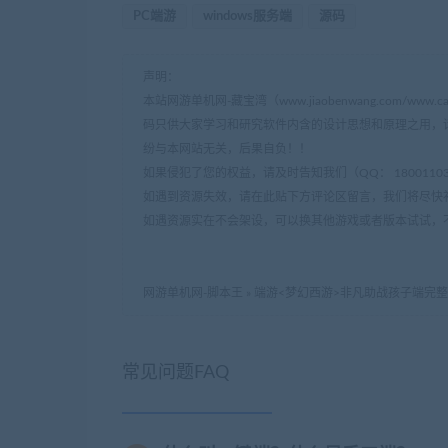
PC端游
windows服务端
源码
声明：
本站网游单机网-藏宝湾（www.jiaobenwang.com/w
码只供大家学习和研究软件内含的设计思想和原理之用，
纷与本网站无关，后果自负！！
如果侵犯了您的权益，请及时告知我们（QQ： 18001103 e
如遇到资源失效，请在此贴下方评论区留言，我们将尽快
如遇资源实在不会架设，可以换其他游戏或者版本试试，
网游单机网-脚本王
»
端游<梦幻西游>非凡助战孩子端完整源
常见问题FAQ