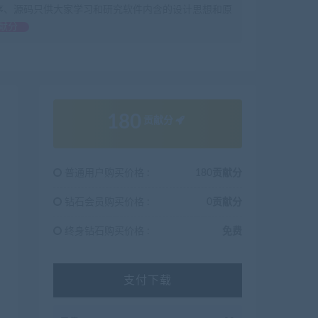
序、源码只供大家学习和研究软件内含的设计思想和原
献分
180
贡献分
普通用户购买价格 :
180贡献分
钻石会员购买价格 :
0贡献分
终身钻石购买价格 :
免费
支付下载