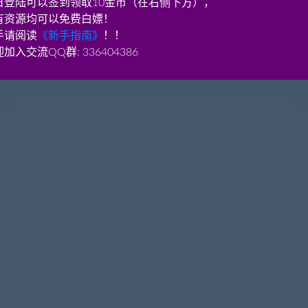
日登陆可以签到领取10金币（在右侧下方），
有资源均可以免费白嫖！
手请阅读
《新手指南》
！！
加入交流QQ群: 336404386