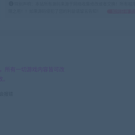
特别声明：本站所有源码来源于网络收集修改或者交换！所有程
理之用！！如果源码侵犯了您的利益请留言告知！
如何获得 贡
，所有一切游戏内容皆可改
改。
然会报错