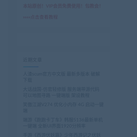
本站原创！VIP会员免费使用！包教会！
»»»»点击查看教程
近期文章
人渣scum官方中文版 最新多版本 破解
下载
大话战国-仿官轻修版 服务端带源代码
可以地图寻路 一键端版 架设教程
笑傲江湖V274 优化小内存 4G 启动一键
端
端游《跑跑卡丁车》韩服5136最新单机
一键端 全新UI界面1920分辨率
手游《西游伏妖篇》少年西游记之伏妖