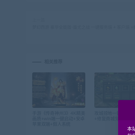
上一篇
梦幻西游 豪华全能版-蚩尤之战 一键服务端 + 客户端 +
相关推荐
手游《传奇神州3》4K精美
攻城掠地一键端+修
画质+win端一键启动+安卓
+修复商城完美+版
苹果双端+假人系统
本