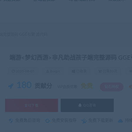
完整源码 GGE引擎 源代码
端游<梦幻西游>非凡助战孩子端完整源码 GGE
2025-08-05
jbwgm
已收录
已售32次
180
贡献分
免费
VIP会员优惠:
钻石特权
支付下载
QQ咨询
免费售后咨询
免费安装指导
免费下载更新
持