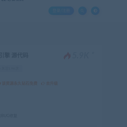
登录/注册
。
5.9K
引擎 源代码
关注5.9K次
该资源永久钻石免费
去升级
续BUG修复