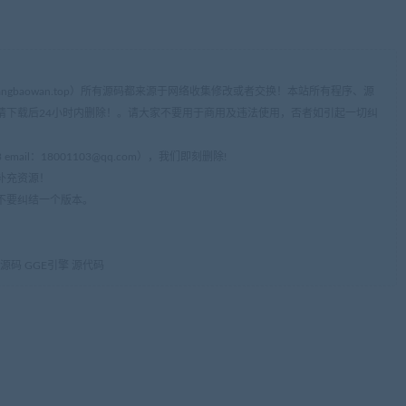
ww.cangbaowan.top）所有源码都来源于网络收集修改或者交换！本站所有程序、源
请下载后24小时内删除！。请大家不要用于商用及违法使用，否者如引起一切纠
mail：
18001103@qq.com
），我们即刻删除!
补充资源！
不要纠结一个版本。
码 GGE引擎 源代码