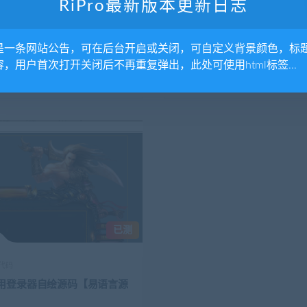
RiPro最新版本更新日志
擎
游戏源代码
端游资源
【初见西游】MT3换皮梦幻西
端游《剑侠世界1.348》 linu
是一条网站公告，可在后台开启或关闭，可自定义背景颜色，标
初西游完整源代码
服务端+客户端
容，用户首次打开关闭后不再重复弹出，此处可使用html标签...
5.1K
150
4年前
5.04K
已测
代码
用登录器自绘源码【易语言源