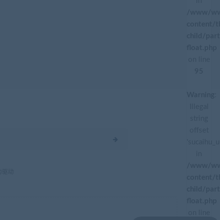
in
/www/ww
content/
child/par
float.php
on line
95
Warning
:
Illegal
string
offset
'sucaihu_u
in
/www/ww
力驱动
content/
child/par
float.php
on line