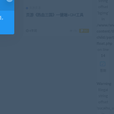
string
offset
页游资源
'bgimg'
x手工端
页游《热血三国》一键端+GM工具
题，
in
/www/ww
160
4年前
7K
80
content/
child/par
float.php
on line
14
签到
Warning
:
Illegal
string
offset
'sucaihu_u