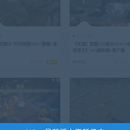
源
天堂2专题
武魂II》怀旧网游VM一键端+客
《天堂2 觉醒338版本EP10.0
冻君主》win服务端+客户端
4.71K
80
4年前
4.22K