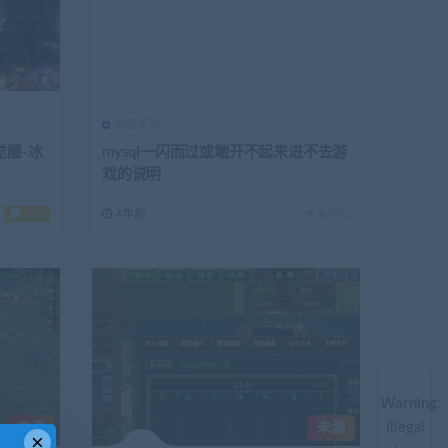
必备工具
觉醒-冰
mysql一闪而过或端开不起来进不去游
戏的说明
130
4年前
4.07K
Warning
:
Illegal
未测
未测
×