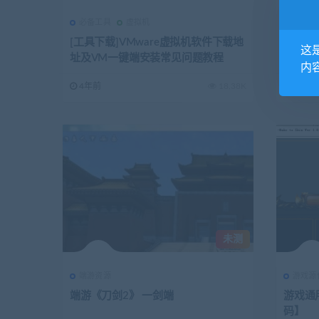
必备工具
虚拟机
MT3引
[工具下载]VMware虚拟机软件下载地
源代码
这
址及VM一键端安装常见问题教程
游 太
内
4年前
18.38K
4年前
未测
端游资源
游戏源
端游《刀剑2》 一剑端
游戏通
码】