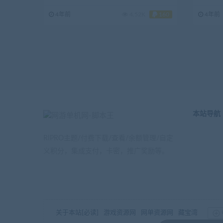
4年前
4.52K
160
4年前
本站导航
RIPRO主题/付费下载/查看/余额管理/自定
义积分，集成支付，卡密，推广奖励等。
关于本站[必读]
游戏资源网
网单资源网
藏宝湾