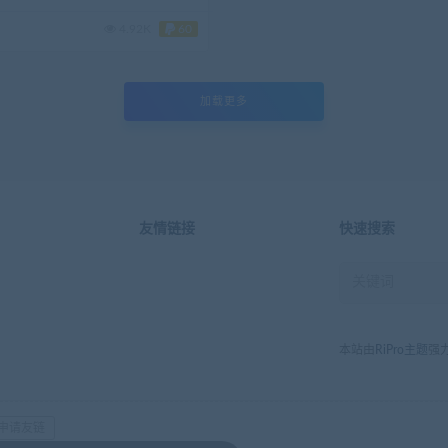
4.92K
60
加载更多
友情链接
快速搜索
本站由
RiPro主题
强
申请友链