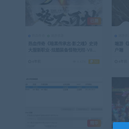
已测
热血传奇
端游资源
端游资
热血传奇《暗黑传承志·影之魂》史诗
端游《
大服新职业-炫酷装备怪物光柱-V8引
户端
擎
4年前
4.67K
50
4年前
精华