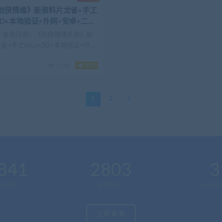
剑侠情缘》新资料片龙雀+手工
x+3D+本地验证+外网+安卓+二区
四件套+后台+热更新
 亲测可用！《剑侠情缘手游》新
雀+手工linux+3D+本地验证+外网
7.36K
190
1
2
841
2803
3
户总数
资源数(个)
近7天更
立即查看