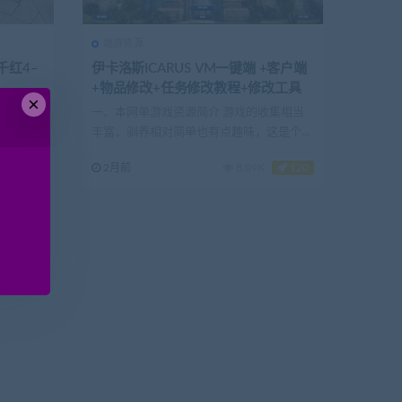
端游资源
千红4–
伊卡洛斯ICARUS VM一键端 +客户端
+物品修改+任务修改教程+修改工具
×
 由于这
一、本网单游戏资源简介 游戏的收集相当
户端文件
丰富，驯养相对简单也有点趣味，这是个典
型的主线任务游戏...
120
2月前
8.09K
120