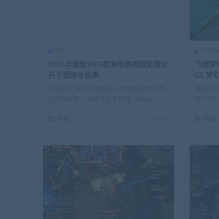
工具
游戏源
2026年最新WPS教育版高校版免费公
飞蛾梦
开下载地址合集
GE 梦
资源简介 WPS高校版是一款功能强大的办
资源简介
公软件套件，涵盖了文字处理（Writer）、
具 GG
表格制作...
(转...
1月前
391
1月前