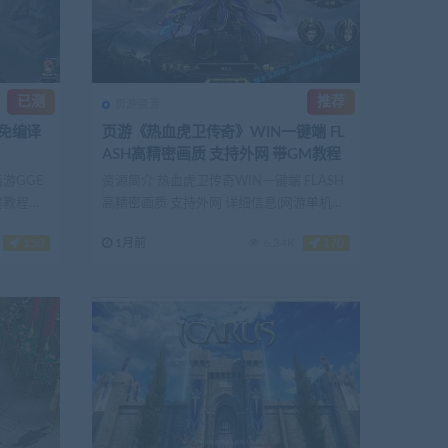
已测
推荐
页游资源
+免编译
页游《热血虎卫传奇》WIN一键端 FL
ASH高精密画质 支持外网 带GM教程
游GGE
资源简介 热血虎卫传奇WIN一键端 FLASH
建教程：
高精密画质 支持外网 详细信息(网游单机网-
藏...
150
1月前
6.34K
170