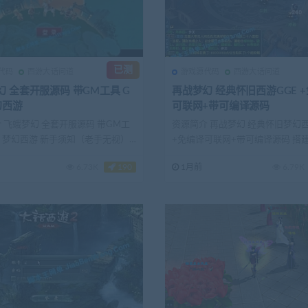
已测
代码
西游大话问道
游戏源代码
西游大话问道
幻 全套开服源码 带GM工具 G
再战梦幻 经典怀旧西游GGE 
幻西游
可联网+带可编译源码
 飞蛾梦幻 全套开服源码 带GM工
资源简介 再战梦幻 经典怀旧梦幻西
E 梦幻西游 新手须知（老手无视）
+免编译可联网+带可编译源码 搭
(转载注...
6.73K
190
1月前
6.79K