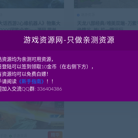
话
端游资源
大话西游2心缘机器人》物集大
天龙八部经典/唯美双端–万紫
7000团购全套java源码 带单机
绝情谷–单L机一键运行
户端
游戏资源网-只做亲测资源
 端游《大话西游2心缘机器人》全
资源简介 万紫千红4更新内容如下:
a源码 带单机端 客户端 详细信息(网游
次添加新门派绝情谷和地图等等客
较多，如有什...
4.64K
220
2月前
6.4K
站资源均为亲测可用资源，
日登陆可以签到领取10金币（在右侧下方），
有资源均可以免费白嫖！
手请阅读
《新手指南》
！！
加入交流QQ群: 336404386
精华
侠手游
手游资源