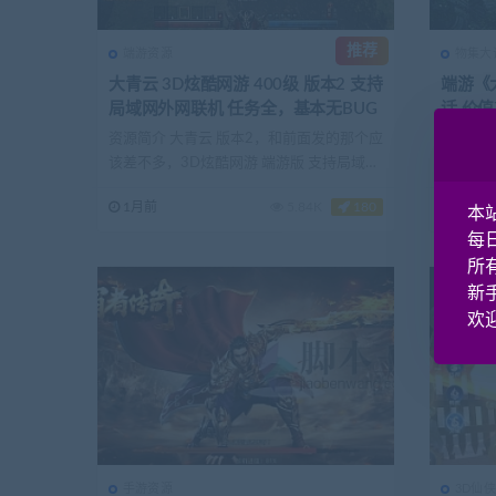
推荐
端游资源
物集大
大青云 3D炫酷网游 400级 版本2 支持
端游《
局域网外网联机 任务全，基本无BUG
话 价值
端 客
资源简介 大青云 版本2，和前面发的那个应
资源简介
该差不多，3D炫酷网游 端游版 支持局域网
套jav
外网联机...
单机...
1月前
5.84K
180
2月前
本
每
所
新
欢迎
手游资源
3D仙