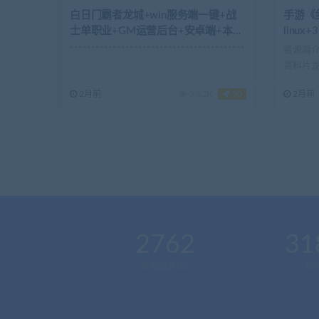
白日门霸者龙城+win服务端一键+战
手游《
士单职业+GM运营后台+安卓端+本地
linu
注册+可用
+打包
**********************************************...
资源简介
资料片龙
+安卓...
2月前
5.62K
90
2月前
2762
31
本站运营(天)
用