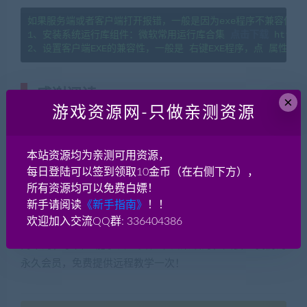
如果服务端或者客户端打开报错，一般是因为exe程序不兼容你当
1、安装系统运行库组件：微软常用运行库合集 
点击下载
 https:
感谢阅读
(转载注明来源 网游单机网
×
游戏资源网-只做亲测资源
cangbaowan.top)
本游戏架设教程就到这里了，感谢您的阅读！如果脚本王
本站资源均为亲测可用资源，
——
网游单机网
的教程对您有帮助欢迎分享！如果有疑问请
每日登陆可以签到领取10金币（在右侧下方），
所有资源均可以免费白嫖！
在本贴后面评论留言或者加入网游单机交流群讨论QQ群：
新手请阅读
《新手指南》
！！
336404386。对于架设的一些基本知识，脚本王——
网游
欢迎加入交流QQ群: 336404386
单机网
有专题介绍，请先掌握基本功，游戏架设实际是很
简单的，小白也能学会！实在不会架设的，只要是我们的
永久会员，免费提供远程教学一次！