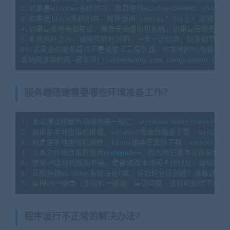
2.如果是Windows系统的端，推荐使用windows2008R2 x64系
3.如果是linux系统的端，推荐使用 centos7.6以上+ 宝塔
4.如果是本地电脑架设，推荐安装虚拟机系统。如果是云服务器架
5.系统搞好之后，请按照教程说明，一步一步的弄。很多细节会导
PS:这里说的服务器并不是说要买云服务器，你本地的PC电脑、
服务端搭建需要哪些环境准备工作？
1、本站测试搭建所用服务器一般是：windows2008r2x64+1H2G   l
2、如果是本地虚拟机搭建，windows版推荐直接下载  win2008
3、如果是本地虚拟机搭建，linux版推荐直接下载  centos7.
4、文本文件修改推荐使用
notepad++
，因为用记事本可能导致文
5、使用VM虚拟机版服务端，需要修改本地网卡IP地址，虚拟网卡
6、云服务器Windows系统没有D盘，该如何分区创建？请看这篇教程：https
7、各种VM一键端（虚拟机一键端）常见问题、虚拟机软件下载及
程序运行不正常的解决办法？