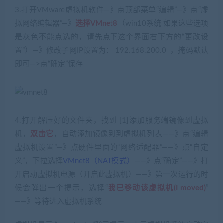
3.打开VMware虚拟机软件—》点顶部菜单“编辑”—》点“虚
拟网络编辑器”—》
选择VMnet8
（win10系统 如果这些选项
是灰色不能点选的，请先点下这个界面右下方的“更改设
置”）—》修改子网IP设置为： 192.168.200.0 ，掩码默认
即可—>点“确定”保存
4.打开解压好的文件夹，找到 [1]添加服务端镜像到虚拟
机，
双击它
，自动添加镜像到到虚拟机列表——》点“编辑
虚拟机设置”—》点硬件里面的“网络适配器”——》点“自定
义”，下拉选择
VMnet8（NAT模式）
——》点“确定”——》打
开启动虚拟机电源（开启此虚拟机）——》第一次运行的时
候会弹出一个提示，选择“
我已移动该虚拟机(I moved)
”
——》等待进入虚拟机系统