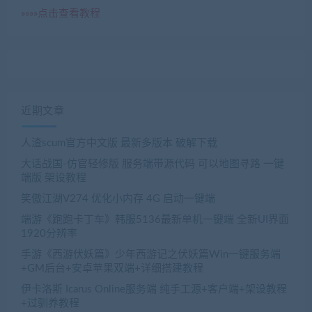
»»»»点击查看教程
近期文章
人渣scum官方中文版 最新多版本 破解下载
大话战国-仿官轻修版 服务端带源代码 可以地图寻路 一键
端版 架设教程
笑傲江湖V274 优化小内存 4G 启动一键端
端游《跑跑卡丁车》韩服5136最新单机一键端 全新UI界面
1920分辨率
手游《西游伏妖篇》少年西游记之伏妖篇Win一键服务端
+GM后台+安卓苹果双端+详细搭建教程
伊卡洛斯 Icarus Online服务端 纯手工源+客户端+架设教程
+过驯养教程