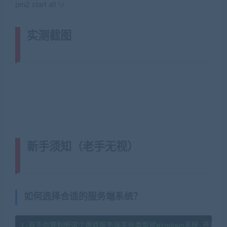
pm2 start all \r
实测截图
(转载注明来源网游单机网
jiaobenwang.com)
新手须知（老手无视）
(转载注明来
源藏宝湾cangbaowan.top)
如何选择合适的服务端系统？
1.首先你要判断这个游戏服务端平台类型是Windows系统,还是li