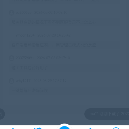
eq2003qe
2026-08-02 10:09:10
服务器启动的情况下看不到区服登录不上怎么办
ymoon1234
2026-07-28 14:23:42
客户端启动没反应啊，，用管理员模式也没反应
233759091
2026-07-03 03:17:10
这个工具包台好用了
wby1217
2026-06-29 17:37:19
一键端解压密码错误
ma** 刚刚下载了 20220816天龙
© 2020 by jiaobenwang.com All rights reserved
湘ICP备18020817号