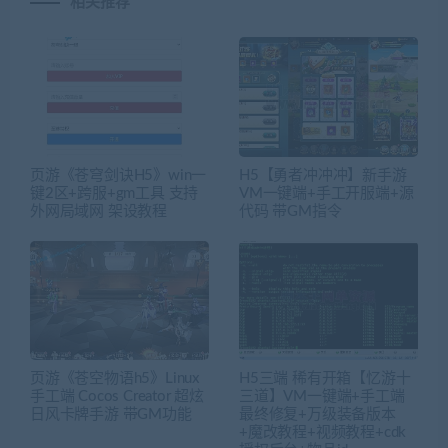
相关推荐
页游《苍穹剑诀H5》win一
H5【勇者冲冲冲】新手游
键2区+跨服+gm工具 支持
VM一键端+手工开服端+源
外网局域网 架设教程
代码 带GM指令
页游《苍空物语h5》Linux
H5三端 稀有开箱【忆游十
手工端 Cocos Creator 超炫
三道】VM一键端+手工端
日风卡牌手游 带GM功能
最终修复+万级装备版本
+魔改教程+视频教程+cdk