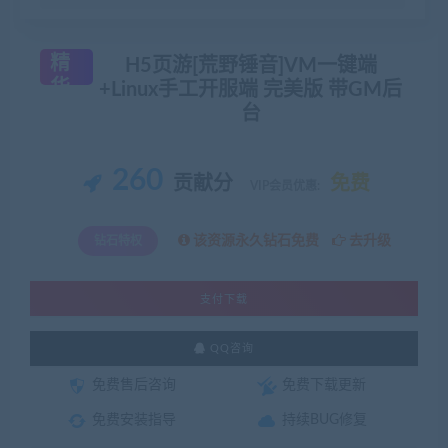
精
H5页游[荒野锤音]VM一键端
华
+Linux手工开服端 完美版 带GM后
台
260
贡献分
免费
VIP会员优惠:
该资源永久钻石免费
去升级
钻石特权
支付下载
QQ咨询
免费售后咨询
免费下载更新
免费安装指导
持续BUG修复