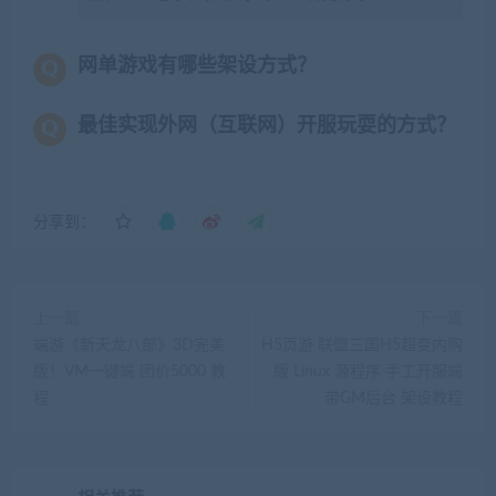
网单游戏有哪些架设方式？
最佳实现外网（互联网）开服玩耍的方式？
分享到：
上一篇
下一篇
端游《新天龙八部》3D完美
H5页游 联盟三国H5超变内购
版！VM一键端 团价5000 教
版 Linux 源程序 手工开服端
程
带GM后台 架设教程