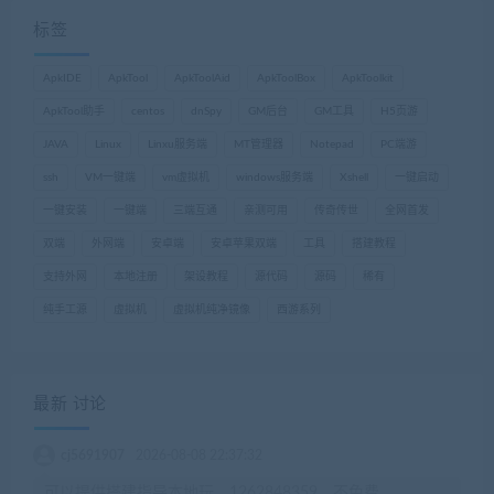
标签
ApkIDE
ApkTool
ApkToolAid
ApkToolBox
ApkToolkit
ApkTool助手
centos
dnSpy
GM后台
GM工具
H5页游
JAVA
Linux
Linxu服务端
MT管理器
Notepad
PC端游
ssh
VM一键端
vm虚拟机
windows服务端
Xshell
一键启动
一键安装
一键端
三端互通
亲测可用
传奇传世
全网首发
双端
外网端
安卓端
安卓苹果双端
工具
搭建教程
支持外网
本地注册
架设教程
源代码
源码
稀有
纯手工源
虚拟机
虚拟机纯净镜像
西游系列
最新 讨论
cj5691907
2026-08-08 22:37:32
可以提供搭建指导本地玩，1262848359，不免费