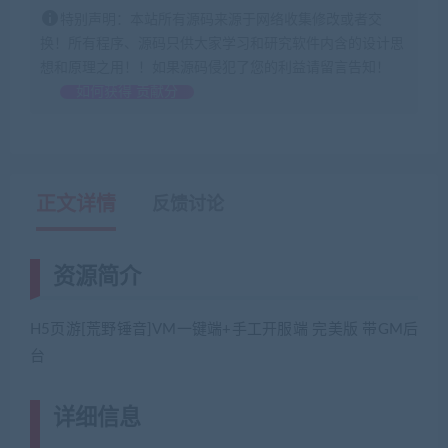
特别声明：本站所有源码来源于网络收集修改或者交
换！所有程序、源码只供大家学习和研究软件内含的设计思
想和原理之用！！如果源码侵犯了您的利益请留言告知！
如何获得 贡献分
正文详情
反馈讨论
资源简介
H5页游[荒野锤音]VM一键端+手工开服端 完美版 带GM后
台
详细信息
(网游单机网-藏宝湾