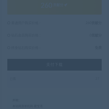
260
贡献分
普通用户购买价格 :
260贡献分
钻石会员购买价格 :
0贡献分
终身钻石购买价格 :
免费
支付下载
已售
27
声明：
本站网游单机网-藏宝湾