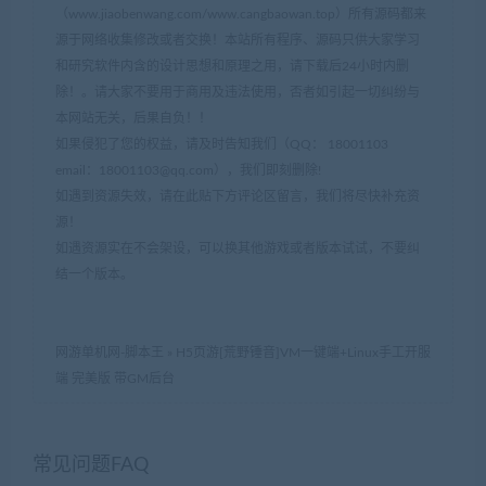
（www.jiaobenwang.com/www.cangbaowan.top）所有源码都来
源于网络收集修改或者交换！本站所有程序、源码只供大家学习
和研究软件内含的设计思想和原理之用，请下载后24小时内删
除！。请大家不要用于商用及违法使用，否者如引起一切纠纷与
本网站无关，后果自负！！
如果侵犯了您的权益，请及时告知我们（QQ： 18001103
email：
18001103@qq.com
），我们即刻删除!
如遇到资源失效，请在此贴下方评论区留言，我们将尽快补充资
源！
如遇资源实在不会架设，可以换其他游戏或者版本试试，不要纠
结一个版本。
网游单机网-脚本王
»
H5页游[荒野锤音]VM一键端+Linux手工开服
端 完美版 带GM后台
常见问题FAQ