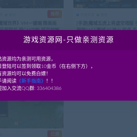
推荐
源
魔域
手游资源
魔域
魔域世界》VM一键端 精美画
[手游]魔域五虎上将虚空塔版 
持开服联机 带GM功能 网页前端
服端1655魔域 85神火 安卓 
教程
游戏资源网-只做亲测资源
 《魔域世界》VM一键端 精美画质
资源简介 魔域五虎上将虚空塔版 
联机 详细信息(网游单机网-藏宝湾
端1655魔域 安卓 手工架设教程 
(网游单...
4.81K
160
3年前
4.68K
站资源均为亲测可用资源，
日登陆可以签到领取10金币（在右侧下方），
有资源均可以免费白嫖！
手请阅读
《新手指南》
！！
加入交流QQ群: 336404386
已测
源