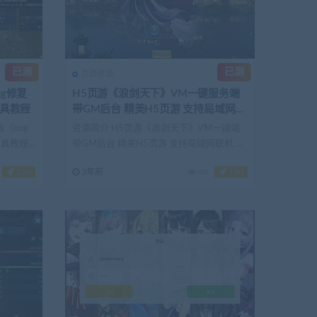
已测
已测
页游资源
ug修复
H5页游《浪剑天下》VM一键服务端
工具教程
带GM后台 精美H5页游 支持局域网联
机 视频教程
（bug
资源简介 H5页游《浪剑天下》VM一键端
工具教程
带GM后台 精美H5页游 支持局域网联机 视
频教程...
150
3年前
4K
160