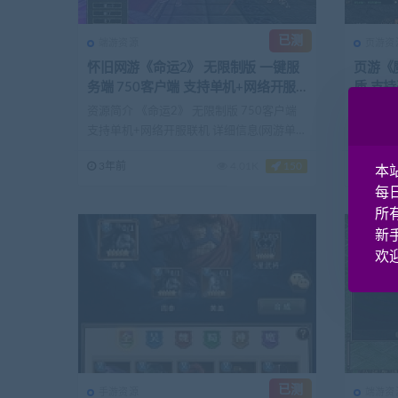
已测
端游资源
页游资
怀旧网游《命运2》 无限制版 一键服
页游《
务端 750客户端 支持单机+网络开服
质 支
联机
资源简介 《命运2》 无限制版 750客户端
资源简介
支持单机+网络开服联机 详细信息(网游单机
支持开服
网-...
www...
3年前
4.01K
150
3年前
本
每
所
新
欢迎
已测
手游资源
端游资