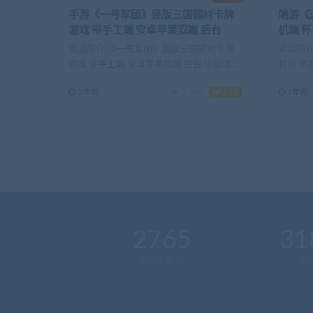
手游《一号军团》竖版三国题材卡牌
端游《远
游戏 带手工端 安卓苹果双端 后台
机端 
资源简介 《一号军团》竖版三国题材卡牌
资源简介
游戏 带手工端 安卓苹果双端 后台 详细信息
机端 怀
(网游单机...
(网...
3年前
3.64K
130
3年前
2765
31
本站运营(天)
用