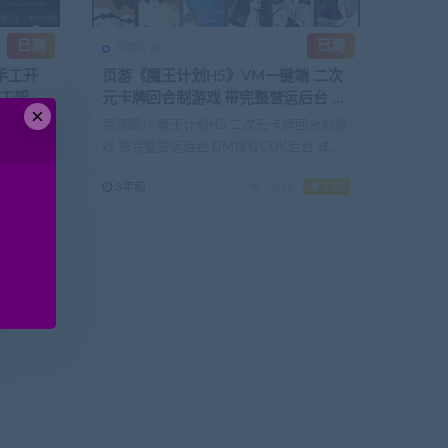
已测
已测
页游资源
手工开
页游《魔王计划H5》VM一键端 二次
手工架设
元卡牌回合制游戏 带完整营运后台 G
×
M授权CDK后台
手工开服
资源简介 魔王计划H5 二次元卡牌回合制游
详细信息
戏 带完整营运后台 GM授权CDK后台 详细
信息(...
290
3年前
5.07K
180