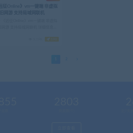
征Online》vm一键端 非虚拟
怀旧网游 支持局域网联机
 《远征Online》vm一键端 非虚拟
旧网游 支持局域网联机 详细信息
3.19K
190
1
2
855
2803
2
户总数
资源数(个)
近7天更
立即查看