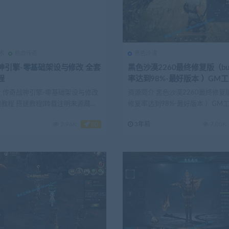
术
热血传奇
黑色沙漠
神引擎-零基础架设与修改 全套
黑色沙漠2260最终修复版（b
程
率达到98%-最好版本 ）GM
 传奇战神引擎-零基础架设与修改
资源简介 黑色沙漠2260最终修复版
教程 搭建教程(转载注明来源藏宝
修复率达到98%-最好版本 ）GM
详细...
2.96K
80
3年前
7.08K