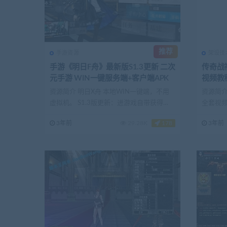
推荐
手游资源
架设技
手游《明日F舟》最新版S1.3更新 二次
传奇战
元手游 WIN一键服务端+客户端APK
视频教
资源简介 明日X舟 本地WIN一键端，不用
资源简介
虚拟机。 S1.3版更新：进游戏自带获得
全套视频
99999...
湾cang...
3年前
29.28K
178
3年前