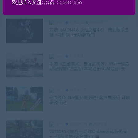
套官网+客户端制作软件）
欢迎加入交流QQ群: 336404386
gm
永恒之塔
端游资源
端游《AION4.6 永恒之塔4.6》 商业版手工
端 +可外网 +无功能限制
gm
手游资源
手游《三国演义：最强武将传》Win一键启
动服务端+完美版+本地注册+GM后台+支持
单机\外网
gm
游戏源代码
七龙珠OnLine服务端源码+客户端源码 可编
译源代码
gm
游戏源代码
端游资源
20220817[端游]七龙珠OnLine源码源代码
+一键服务端+客户端+工具