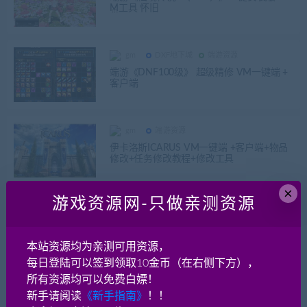
M工具 怀旧
gm
DXF地下城
端游资源
端游《DNF100级》 超级精修 VM一键端 +
客户端
gm
端游资源
伊卡洛斯ICARUS VM一键端 +客户端+物品
修改+任务修改教程+修改工具
×
游戏资源网-只做亲测资源
gm
3D仙侠手游
手游资源
手游《剑侠情缘》新资料片龙雀+手工linux+
3D+本地验证+外网+安卓+二区+打包四件套
+后台+热更新
本站资源均为亲测可用资源，
每日登陆可以签到领取10金币（在右侧下方），
所有资源均可以免费白嫖！
gm
游戏源代码
新手请阅读
《新手指南》
！！
倾城网页游戏250级完整RPG游戏源码（配