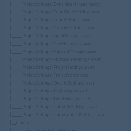
│_____ProjectSettings\DynamicsManager.asset
│_____ProjectSettings\EditorBuildSettings.asset
│_____ProjectSettings\EditorSettings.asset
│_____ProjectSettings\GraphicsSettings.asset
│_____ProjectSettings\InputManager.asset
│_____ProjectSettings\NavMeshAreas.asset
│_____ProjectSettings\NetworkManager.asset
│_____ProjectSettings\Physics2DSettings.asset
│_____ProjectSettings\ProjectSettings.asset
│_____ProjectSettings\ProjectVersion.txt
│_____ProjectSettings\QualitySettings.asset
│_____ProjectSettings\TagManager.asset
│_____ProjectSettings\TimeManager.asset
│_____ProjectSettings\UnityAdsSettings.asset
│_____ProjectSettings\UnityConnectSettings.asset
│__Library
│_____Library\AnnotationManager