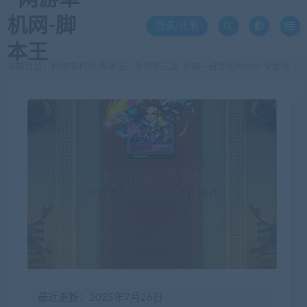
登录/注册
当前位置：
网游单机网-脚本王
放开那三国-手游一键即玩demo+全套源码+美术资源_unity3d仿放三源码 源代码
>
最近更新：2025年7月26日