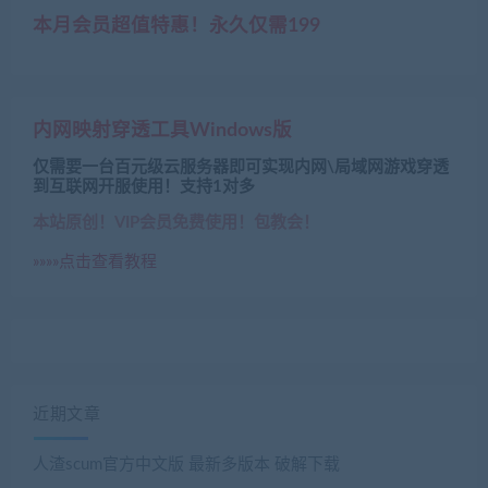
本月会员超值特惠！永久仅需199
内网映射穿透工具Windows版
仅需要一台百元级云服务器即可实现内网\局域网游戏穿透
到互联网开服使用！支持1对多
本站原创！VIP会员免费使用！包教会！
»»»»点击查看教程
近期文章
人渣scum官方中文版 最新多版本 破解下载