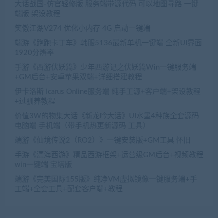
大话战国-仿官轻修版 服务端带源代码 可以地图寻路 一键
端版 架设教程
笑傲江湖V274 优化小内存 4G 启动一键端
端游《跑跑卡丁车》韩服5136最新单机一键端 全新UI界面
1920分辨率
手游《西游伏妖篇》少年西游记之伏妖篇Win一键服务端
+GM后台+安卓苹果双端+详细搭建教程
伊卡洛斯 Icarus Online服务端 纯手工源+客户端+架设教程
+过驯养教程
价值3W的物集大话《新龙吟大话》UI水墨4种族全套源码
电脑端 手机端（带手机热更新源码 工具）
端游《仙境传说2（RO2）》一键安装版+GM工具 怀旧
手游《漂海西游》精品西游框架+运营级GM后台+视频教程
win一键端 宝塔版
端游《完美国际155版》纯净VM虚拟镜像一键服务端+手
工端+全套工具+配套客户端+教程