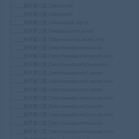
│_____放开那三国_Data\level8
│_____放开那三国_Data\level9
│_____放开那三国_Data\output_log.txt
│_____放开那三国_Data\resources.assets
│_____放开那三国_Data\resources.assets.resS
│_____放开那三国_Data\sharedassets0.assets
│_____放开那三国_Data\sharedassets0.assets.resS
│_____放开那三国_Data\sharedassets0.resource
│_____放开那三国_Data\sharedassets1.assets
│_____放开那三国_Data\sharedassets1.assets.resS
│_____放开那三国_Data\sharedassets2.assets
│_____放开那三国_Data\sharedassets2.assets.resS
│_____放开那三国_Data\sharedassets3.assets
│_____放开那三国_Data\sharedassets3.assets.resS
│_____放开那三国_Data\sharedassets4.assets
│_____放开那三国_Data\sharedassets4.assets.resS