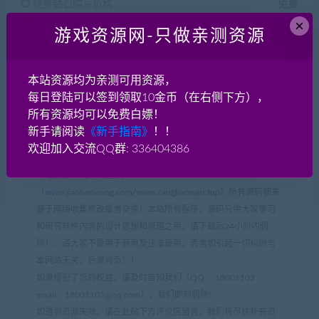
终身钻石购买价格 :
免费
×
游戏资源网-只做亲测资源
支付下载
本站资源均为亲测可用资源，
已售
31
每日登陆可以签到领取10金币（在右侧下方），
所有资源均可以免费白嫖！
新手请阅读
《新手指南》
！！
欢迎加入交流QQ群: 336404386
声明：
本站网游单机网-藏宝湾
（www.jiaobenwang.com/www.cangbaowan.top）所有源码都来
源于网络收集修改或者交换！本站所有程序、源码只供大家学习
和研究软件内含的设计思想和原理之用，请下载后24小时内删
除！。请大家不要用于商用及违法使用，否者如引起一切纠纷与
本网站无关，后果自负！！
如果侵犯了您的权益，请及时告知我们（QQ： 18001103
email：
18001103@qq.com
），我们即刻删除!
如遇到资源失效，请在此贴下方评论区留言，我们将尽快补充资