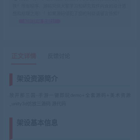
换！所有程序、源码只供大家学习和研究软件内含的设计思
想和原理之用！！如果源码侵犯了您的利益请留言告知！
如何获得 贡献分
正文详情
反馈讨论
架设资源简介
放开那三国-手游一键即玩demo+全套源码+美术资源
_unity3d仿放三源码 源代码
架设基本信息
(网游单机网-藏宝湾
www.jiaobenwang.com)