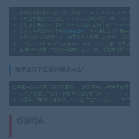
1、本站测试搭建所用服务器一般是：windows2008r2x64+1H2G   l
2、如果是本地虚拟机搭建，windows版推荐直接下载  win2008
3、如果是本地虚拟机搭建，linux版推荐直接下载  centos7.
4、文本文件修改推荐使用
notepad++
，因为用记事本可能导致文
5、使用VM虚拟机版服务端，需要修改本地网卡IP地址，虚拟网卡
6、云服务器Windows系统没有D盘，该如何分区创建？请看这篇教程：https
7、各种VM一键端（虚拟机一键端）常见问题、虚拟机软件下载及
程序运行不正常的解决办法？
如果服务端或者客户端打开报错，一般是因为exe程序不兼容你当
1、安装系统运行库组件：微软常用运行库合集 
点击下载
 https:
感谢阅读
(转载注明来源 网游单机网
cangbaowan.top)