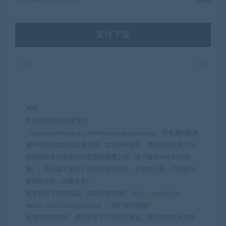
终身钻石购买价格 :
免费
支付下载
已售
20
声明：
本站网游单机网-藏宝湾
（www.jiaobenwang.com/www.cangbaowan.top）所有源码都来
源于网络收集修改或者交换！本站所有程序、源码只供大家学习
和研究软件内含的设计思想和原理之用，请下载后24小时内删
除！。请大家不要用于商用及违法使用，否者如引起一切纠纷与
本网站无关，后果自负！！
如果侵犯了您的权益，请及时告知我们（QQ： 18001103
email：
18001103@qq.com
），我们即刻删除!
如遇到资源失效，请在此贴下方评论区留言，我们将尽快补充资