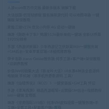
人渣scum官方中文版 最新多版本 破解下载
大话战国-仿官轻修版 服务端带源代码 可以地图寻路 一键
端版 架设教程
笑傲江湖V274 优化小内存 4G 启动一键端
端游《跑跑卡丁车》韩服5136最新单机一键端 全新UI界面
1920分辨率
手游《西游伏妖篇》少年西游记之伏妖篇Win一键服务端
+GM后台+安卓苹果双端+详细搭建教程
伊卡洛斯 Icarus Online服务端 纯手工源+客户端+架设教程
+过驯养教程
价值3W的物集大话《新龙吟大话》UI水墨4种族全套源码
电脑端 手机端（带手机热更新源码 工具）
端游《仙境传说2（RO2）》一键安装版+GM工具 怀旧
手游《漂海西游》精品西游框架+运营级GM后台+视频教程
win一键端 宝塔版
端游《完美国际155版》纯净VM虚拟镜像一键服务端+手
工端+全套工具+配套客户端+教程