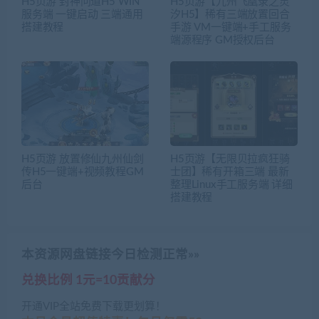
H5页游 封神问道H5 WIN
H5页游【九州飞凰录之灵
服务端 一键启动 三端通用
汐H5】稀有三端放置回合
搭建教程
手游 VM一键端+手工服务
端源程序 GM授权后台
H5页游 放置修仙九州仙剑
H5页游【无限贝拉疯狂骑
传H5一键端+视频教程GM
士团】稀有开箱三端 最新
后台
整理Linux手工服务端 详细
搭建教程
本资源网盘链接今日检测正常»»
兑换比例 1元=10贡献分
开通VIP全站免费下载更划算！