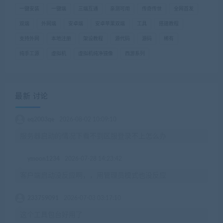
一键安装
一键端
三端互通
亲测可用
传奇传世
全网首发
双端
外网端
安卓端
安卓苹果双端
工具
搭建教程
支持外网
本地注册
架设教程
源代码
源码
稀有
纯手工源
虚拟机
虚拟机纯净镜像
西游系列
最新 讨论
eq2003qe
2026-08-02 10:09:10
服务器启动的情况下看不到区服登录不上怎么办
ymoon1234
2026-07-28 14:23:42
客户端启动没反应啊，，用管理员模式也没反应
233759091
2026-07-03 03:17:10
这个工具包台好用了