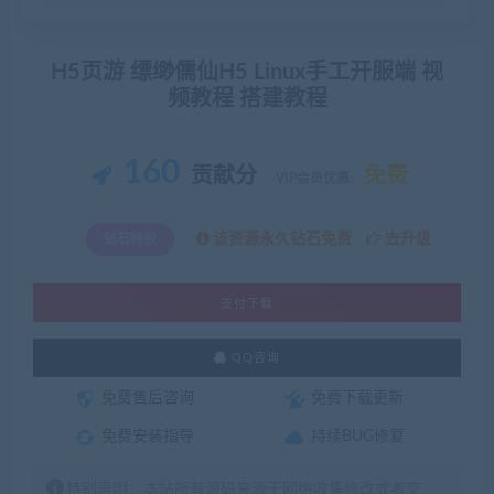
H5页游 缥缈儒仙H5 Linux手工开服端 视
频教程 搭建教程
160
贡献分
免费
VIP会员优惠:
该资源永久钻石免费
去升级
钻石特权
支付下载
QQ咨询
免费售后咨询
免费下载更新
免费安装指导
持续BUG修复
特别声明：本站所有源码来源于网络收集修改或者交