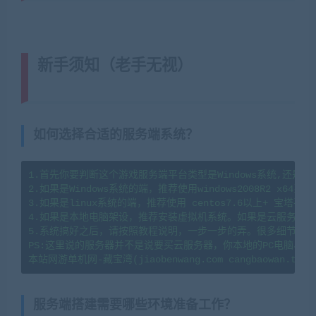
新手须知（老手无视）
(转载注明来
源藏宝湾cangbaowan.top)
如何选择合适的服务端系统？
1.首先你要判断这个游戏服务端平台类型是Windows系统,还是li
2.如果是Windows系统的端，推荐使用windows2008R2 x64系
3.如果是linux系统的端，推荐使用 centos7.6以上+ 宝塔
4.如果是本地电脑架设，推荐安装虚拟机系统。如果是云服务器架
5.系统搞好之后，请按照教程说明，一步一步的弄。很多细节会导
PS:这里说的服务器并不是说要买云服务器，你本地的PC电脑、
服务端搭建需要哪些环境准备工作？