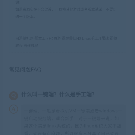
源！
如遇资源实在不会架设，可以换其他游戏或者版本试试，不要纠
结一个版本。
网游单机网-脚本王
»
H5页游 缥缈儒仙H5 Linux手工开服端 视频
教程 搭建教程
常见问题FAQ
什么叫一键端？什么是手工端？
一键端：一般是虚拟机VM一键端或者windows一
键启动服务端，适合新手！对于一键端来说，如
果这个端是linux系统的，因为linux系统大家不熟
悉，架设有点麻烦，所以很多人分享了自己架设