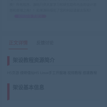
换！所有程序、源码只供大家学习和研究软件内含的设计思
想和原理之用！！如果源码侵犯了您的利益请留言告知！
如何获得 贡献分
正文详情
反馈讨论
架设教程资源简介
H5页游 缥缈儒仙H5 Linux手工开服端 视频教程 搭建教程
架设基本信息
(网游单机网-藏宝湾
www.jiaobenwang.com)