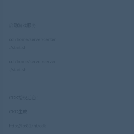
启动游戏服务
cd /home/server/center
./start.sh
cd /home/server/server
./start.sh
CDK授权后台：
CKD生成
http://ip:81/ht/cdk