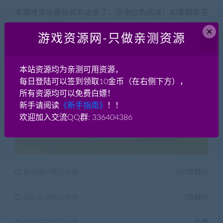
本游戏架设教程就到这里了，感谢您的阅读！如果脚本王
——
网游单机网
的教程对您有帮助欢迎分享！如果有疑问请
×
游戏资源网-只做亲测资源
在本贴后面评论留言或者加入网游单机交流群讨论QQ群：
336404386。对于架设的一些基本知识，脚本王——
网游
单机网
有专题介绍，请先掌握基本功，游戏架设实际是很
本站资源均为亲测可用资源，
简单的，小白也能学会！实在不会架设的，只要是我们的
每日登陆可以签到领取10金币（在右侧下方），
所有资源均可以免费白嫖！
永久会员，免费提供远程教学一次！
新手请阅读
《新手指南》
！！
欢迎加入交流QQ群: 336404386
160
贡献分
普通用户购买价格 :
160贡献分
钻石会员购买价格 :
0贡献分