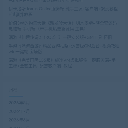
+GM后台+安卓苹果双端+详细搭建教程
伊卡洛斯 Icarus Online服务端 纯手工源+客户端+架设教程
+过驯养教程
价值3W的物集大话《新龙吟大话》UI水墨4种族全套源码
电脑端 手机端（带手机热更新源码 工具）
端游《仙境传说2（RO2）》一键安装版+GM工具 怀旧
手游《漂海西游》精品西游框架+运营级GM后台+视频教程
win一键端 宝塔版
端游《完美国际155版》纯净VM虚拟镜像一键服务端+手
工端+全套工具+配套客户端+教程
归档
2026年8月
2026年7月
2026年6月