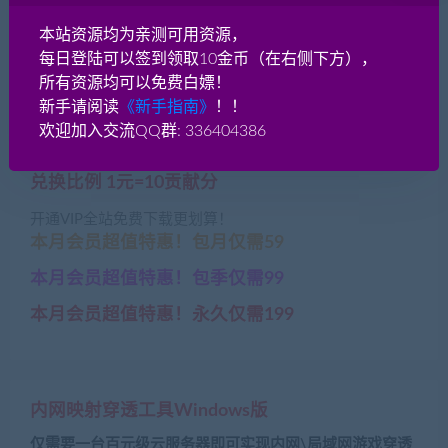
我叫MT1 手游-竖版-手工
稀有征途1.03世外桃源 复
本站资源均为亲测可用资源，
端+彩卡最新版本
古纯净版 Linux手工端+客
每日登陆可以签到领取10金币（在右侧下方），
户端+GM工具
所有资源均可以免费白嫖！
新手请阅读
《新手指南》
！！
欢迎加入交流QQ群: 336404386
本资源网盘链接今日检测正常»»
兑换比例 1元=10贡献分
开通VIP全站免费下载更划算！
本月会员超值特惠！包月仅需59
本月会员超值特惠！包季仅需99
本月会员超值特惠！永久仅需199
内网映射穿透工具Windows版
仅需要一台百元级云服务器即可实现内网\局域网游戏穿透