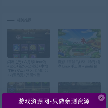
相关推荐
闪烁之光+六月版Linux端
页游《冒险岛H5》 稀有 纯
+宝石+新水+全魂技+本地
净 Linux手工端 + gm后台
注册+安卓+多区+GM后台
+内置热更+弹窗公告
×
游戏资源网-只做亲测资源