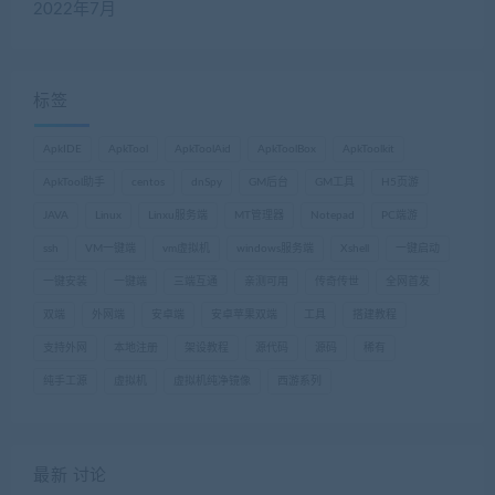
2022年7月
标签
ApkIDE
ApkTool
ApkToolAid
ApkToolBox
ApkToolkit
ApkTool助手
centos
dnSpy
GM后台
GM工具
H5页游
JAVA
Linux
Linxu服务端
MT管理器
Notepad
PC端游
ssh
VM一键端
vm虚拟机
windows服务端
Xshell
一键启动
一键安装
一键端
三端互通
亲测可用
传奇传世
全网首发
双端
外网端
安卓端
安卓苹果双端
工具
搭建教程
支持外网
本地注册
架设教程
源代码
源码
稀有
纯手工源
虚拟机
虚拟机纯净镜像
西游系列
最新 讨论