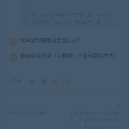
了！
手工端：游戏服务端需手工安装配置，可以开
服，适合老手，推荐方式！架设更有乐趣！
网单游戏有哪些架设方式？
最佳实现外网（互联网）开服玩耍的方式？
分享到：
上一篇
下一篇
vmware去虚拟化插件
LOL脚本插件官方- LOL辅助-
LOLLCS-LOLBT-LOL防封无缝
走砍躲技能-LOL小号