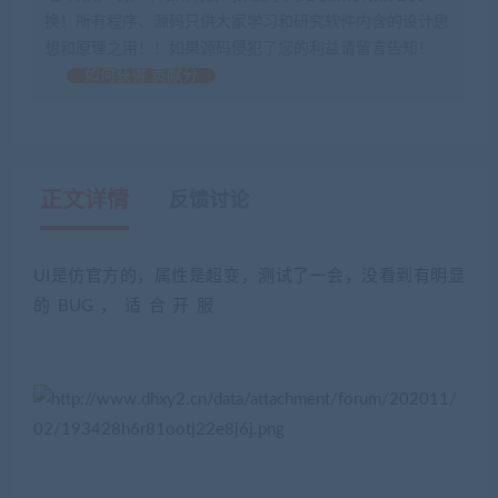
换！所有程序、源码只供大家学习和研究软件内含的设计思
想和原理之用！！如果源码侵犯了您的利益请留言告知！
如何获得 贡献分
正文详情
反馈讨论
UI是仿官方的，属性是超变，测试了一会，没看到有明显
的BUG，适合开服
(藏宝湾2022网游单机网
www.jiaobenwang.com)