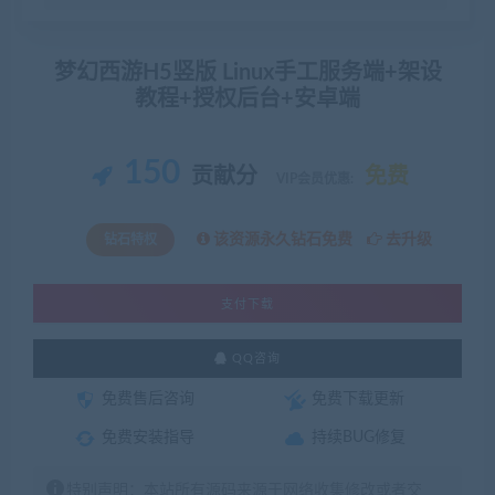
梦幻西游H5竖版 Linux手工服务端+架设
教程+授权后台+安卓端
150
贡献分
免费
VIP会员优惠:
该资源永久钻石免费
去升级
钻石特权
支付下载
QQ咨询
免费售后咨询
免费下载更新
免费安装指导
持续BUG修复
特别声明：本站所有源码来源于网络收集修改或者交