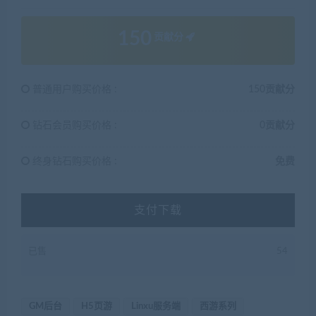
150
贡献分
普通用户购买价格 :
150贡献分
钻石会员购买价格 :
0贡献分
终身钻石购买价格 :
免费
支付下载
已售
54
GM后台
H5页游
Linxu服务端
西游系列