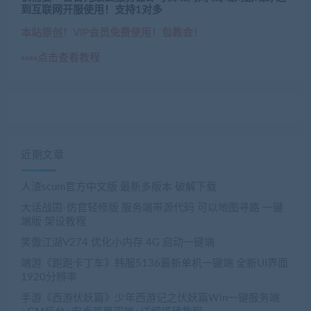
到互联网开服使用！支持1对多
本站原创！VIP会员免费使用！包教会！
»»»»点击查看教程
近期文章
人渣scum官方中文版 最新多版本 破解下载
大话战国-仿官轻修版 服务端带源代码 可以地图寻路 一键
端版 架设教程
笑傲江湖V274 优化小内存 4G 启动一键端
端游《跑跑卡丁车》韩服5136最新单机一键端 全新UI界面
1920分辨率
手游《西游伏妖篇》少年西游记之伏妖篇Win一键服务端