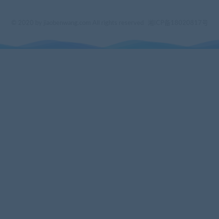
© 2020 by jiaobenwang.com All rights reserved
湘ICP备18020817号