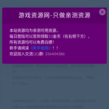
×
声明：
游戏资源网-只做亲测资源
本站网游单机网-藏宝湾
（www.jiaobenwang.com/www.cangbaowan.top）所有源码都来
本站资源均为亲测可用资源，
源于网络收集修改或者交换！本站所有程序、源码只供大家学习
每日登陆可以签到领取10金币（在右侧下方），
和研究软件内含的设计思想和原理之用，请下载后24小时内删
所有资源均可以免费白嫖！
除！。请大家不要用于商用及违法使用，否者如引起一切纠纷与
新手请阅读
《新手指南》
！！
本网站无关，后果自负！！
欢迎加入交流QQ群: 336404386
如果侵犯了您的权益，请及时告知我们（QQ： 18001103
email：
18001103@qq.com
），我们即刻删除!
如遇到资源失效，请在此贴下方评论区留言，我们将尽快补充资
源！
如遇资源实在不会架设，可以换其他游戏或者版本试试，不要纠
结一个版本。
网游单机网-脚本王
»
H5手游《封神西游世界》全新放置类卡牌回
合制 win一键启动服务端+授权后台+GM后台+外网教程