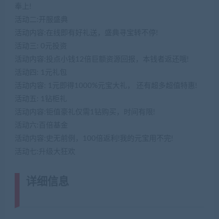
奉上!
活动二:开服盛典
活动内容:在线即有好礼送，盛典寻宝转不停!
活动三: 0元投资
活动内容:投点小钱12倍巨额资源回报，本钱者返还哦!
活动四: 1元礼包
活动内容: 1元即得1000%元宝大礼， 还有超多超值特惠!
活动五: 1钻柜礼
活动内容:钜值豪礼仅需1钻购买，时间有限!
活动六:百倍基金
活动内容:史无前例，100倍返利!我的元宝用不完!
活动七:升级大狂欢
详细信息
(网游单机网-藏宝湾
www.jiaobenwang.com)