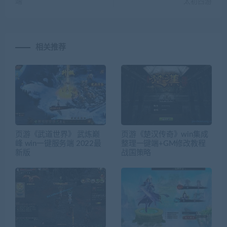
端
太初西游
相关推荐
页游《武道世界》 武炼巅
页游《楚汉传奇》win集成
峰 win一键服务端 2022最
整理一键端+GM修改教程
新版
战国策略