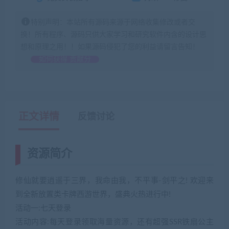
特别声明：本站所有源码来源于网络收集修改或者交
换！所有程序、源码只供大家学习和研究软件内含的设计思
想和原理之用！！如果源码侵犯了您的利益请留言告知！
如何获得 贡献分
正文详情
反馈讨论
资源简介
修仙就要逍遥于三界，我命由我，不平事-剑平之! 欢迎来
到全新放置类卡牌西游世界，盛典火热进行中!
活动一:七天登录
活动内容:每天登录领取海量资源，还有超强SSR铁扇公主