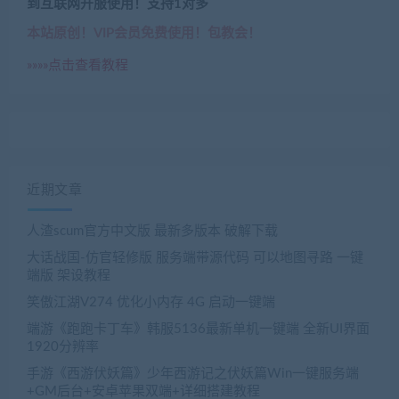
到互联网开服使用！支持1对多
本站原创！VIP会员免费使用！包教会！
»»»»点击查看教程
近期文章
人渣scum官方中文版 最新多版本 破解下载
大话战国-仿官轻修版 服务端带源代码 可以地图寻路 一键
端版 架设教程
笑傲江湖V274 优化小内存 4G 启动一键端
端游《跑跑卡丁车》韩服5136最新单机一键端 全新UI界面
1920分辨率
手游《西游伏妖篇》少年西游记之伏妖篇Win一键服务端
+GM后台+安卓苹果双端+详细搭建教程