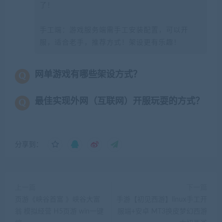
了！
手工端：游戏服务端需手工安装配置，可以开
服，适合老手，推荐方式！架设更有乐趣！
网单游戏有哪些架设方式？
最佳实现外网（互联网）开服玩耍的方式？
分享到：
上一篇
下一篇
页游《峡谷首富 》峡谷大富
手游【初见西游】linux手工开
翁 模拟经营 H5页游 win一键
服端+安卓 MT3换皮梦幻西游