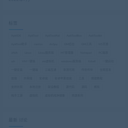
标签
ApkIDE
ApkTool
ApkToolAid
ApkToolBox
ApkToolkit
ApkTool助手
centos
dnSpy
GM后台
GM工具
H5页游
JAVA
Linux
Linxu服务端
MT管理器
Notepad
PC端游
ssh
VM一键端
vm虚拟机
windows服务端
Xshell
一键启动
一键安装
一键端
三端互通
亲测可用
传奇传世
全网首发
双端
外网端
安卓端
安卓苹果双端
工具
搭建教程
支持外网
本地注册
架设教程
源代码
源码
稀有
纯手工源
虚拟机
虚拟机纯净镜像
西游系列
最新 讨论