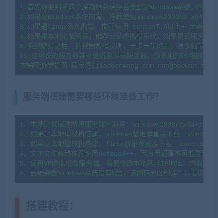
1.首先你要判断这个游戏服务端平台类型是Windows系统,还是li
2.如果是Windows系统的端，推荐使用windows2008R2 x64系
3.如果是linux系统的端，推荐使用 centos7.6以上+ 宝塔
4.如果是本地电脑架设，推荐安装虚拟机系统。如果是云服务器架
5.系统搞好之后，请按照教程说明，一步一步的弄。很多细节会导
PS:这里说的服务器并不是说要买云服务器，你本地的PC电脑、
服务端搭建需要哪些环境准备工作？
1、本站测试搭建所用服务器一般是：windows2008r2x64+1H2G   l
2、如果是本地虚拟机搭建，windows版推荐直接下载  win2008
3、如果是本地虚拟机搭建，linux版推荐直接下载  centos7.
4、文本文件修改推荐使用
notepad++
，因为用记事本可能导致文
5、使用VM虚拟机版服务端，需要修改本地网卡IP地址，虚拟网卡
搭建教程：
(转载注明来源