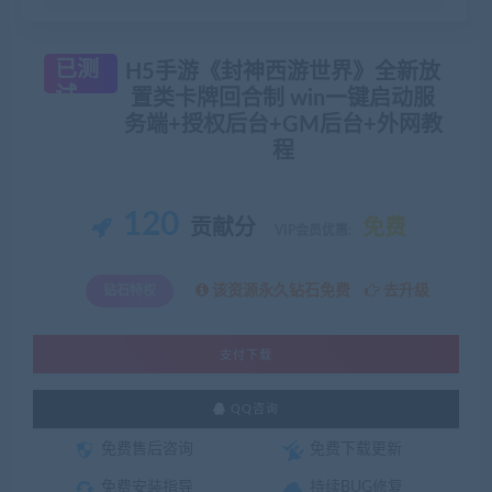
已测
H5手游《封神西游世界》全新放
试
置类卡牌回合制 win一键启动服
务端+授权后台+GM后台+外网教
程
120
贡献分
免费
VIP会员优惠:
该资源永久钻石免费
去升级
钻石特权
支付下载
QQ咨询
免费售后咨询
免费下载更新
免费安装指导
持续BUG修复