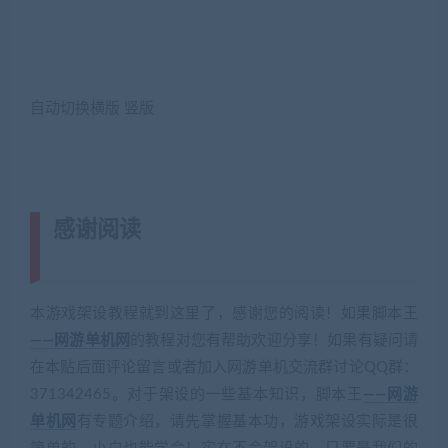
自动切换横版 竖版
感谢阅读
(转载注明来源 网游单机网
cangbaowan.top)
本游戏架设教程就到这里了，感谢您的阅读！如果脚本王
——网游单机网
的教程对您有帮助欢迎分享！如果有疑问请
在本贴后面评论留言或者加入网游单机交流群讨论QQ群：
371342465。对于架设的一些基本知识，脚本王
——网游
单机网
有专题介绍，请先掌握基本功，游戏架设实际是很