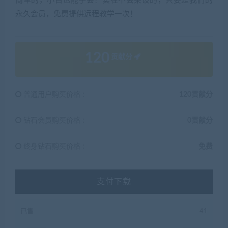
简单的，小白也能学会！实在不会架设的，只要是我们的
永久会员，免费提供远程教学一次！
120
贡献分
普通用户购买价格 :
120贡献分
钻石会员购买价格 :
0贡献分
终身钻石购买价格 :
免费
支付下载
已售
41