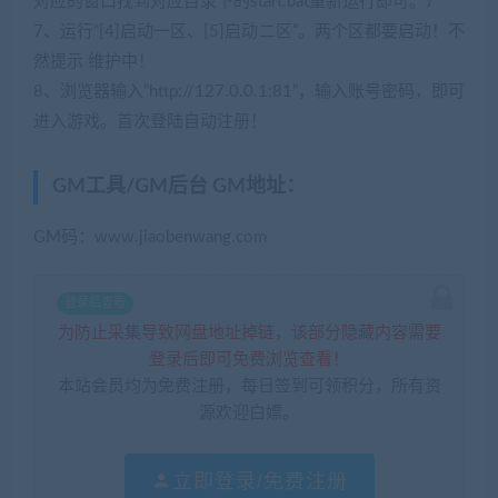
对应的窗口找到对应目录下的start.bat重新运行即可。）
7、运行“[4]启动一区、[5]启动二区”。两个区都要启动！不
然提示 维护中！
(网游单机网www.cangbaowan.top)
8、浏览器输入“http://127.0.0.1:81”，输入账号密码，即可
进入游戏。首次登陆自动注册！
GM工具/GM后台 GM地址：
GM码：www.jiaobenwang.com
登录后查看
为防止采集导致网盘地址掉链，该部分隐藏内容需要
登录后即可免费浏览查看！
本站会员均为免费注册，每日签到可领积分，所有资
源欢迎白嫖。
立即登录/免费注册