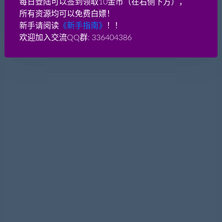
每日登陆可以签到领取10金币（在右侧下方），
贫富差距根本就不大。不信你看看富起来的那一部分人，
所有资源均可以免费白嫖！
就没有几
新手请阅读
《新手指南》
！！
和平精英电脑版辅助《绝地求生和平精英》M762使
欢迎加入交流QQ群: 336404386
和平精英电脑版辅助《绝地求生和平精英》M762使
功能：《绝地求生和平精英》M762使用方法,M762使用攻
略 系统：和平精英模拟器辅助
立即购买
简介：绝地求生和平精英M762是一把突击步枪，刚刚在游
戏中上线。这边来看看绝地求生和平精英M762怎么用?绝
地求生刺激战
骁龙845和麒麟980相比和平精英电脑版外挂如何用
骁龙845和麒麟980相比和平精英电脑版外挂如何用
功能：骁龙,麒麟,比如,何用,提升,手游,体验 系统：和平精英
模拟器辅助
立即购买