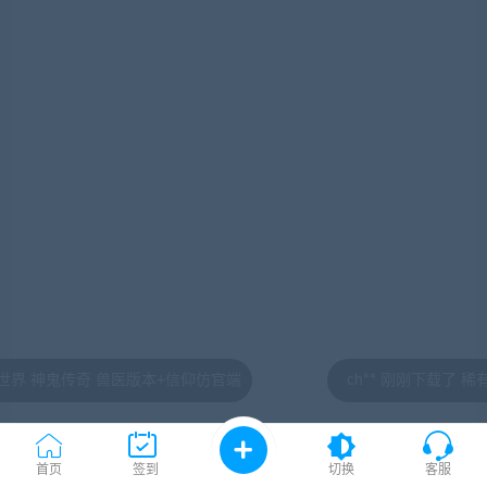
绝地求生和平精英自瞄辅助
绝地求生和平精英自瞄辅助
功能：自瞄/透视 系统：安卓/PC模拟器
立即购买
简介：绝地求生和平精英自瞄辅助是一款款很实用的辅助
类软件，专为绝地求生和平精英玩家打造，拥有自瞄最新
玩法，让玩家们随时享吃鸡快感。
洛克王国东哥辅助3.9和和平精英东哥辅助是同一个辅助么
洛克王国东哥辅助3.9和和平精英东哥辅助是同一个辅助么
功能： 系统：
立即购买
 兽医版本+信仰仿官端
ch** 刚刚下载了 稀有《盘龙神
简介：辅助功能基本介绍： 1：宠物专区 普通刷级，刷
BOSS，音速犬速成，傻瓜带练，非自杀带练，自动抓宠，
首页
签到
切换
客服