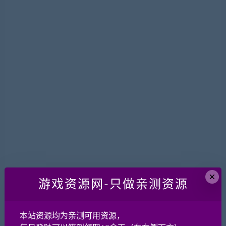
简介：如果要问时下的年轻人，对一款1000元左右的轻旗
舰最大的要求是什么？想必很多人给出的答案都是外观设
计。近期
<b>和平精英-GJB过检测辅助(稳定)</b>
和平精英-GJB过检测辅助(稳定)
功能：和平精英GJB过检测辅助 系统：和平精英免费辅助
立即购买
简介：和平精英GJB过检测辅助,无视15级限制匹配手机用
户，独家内存自瞄,完美无后坐。
刺激电脑版辅助最新一期内涵爆笑动图 老婆姿势
刺激电脑版辅助最新一期内涵爆笑动图 老婆姿势
功能：最新一期内涵爆笑动图 老婆姿势都摆好了，还不
×
上？,单机游戏攻 系统：和平精英模拟器辅助
游戏资源网-只做亲测资源
立即购买
简介：好多人现在都说国内贫富差距大，都是胡扯。现在
本站资源均为亲测可用资源，