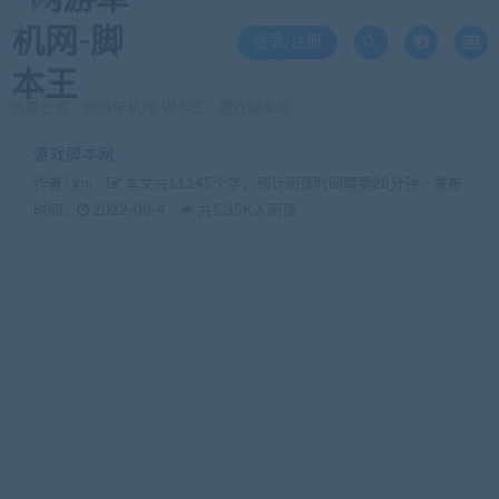
登录/注册
当前位置：
网游单机网-脚本王
游戏脚本网
>
游戏脚本网
作者 :
gm
本文共11145个字，预计阅读时间需要28分钟
发布
时间：
2022-08-4
共5.35K人阅读
辅助首页
和平精英免费辅助
和平精英模拟器辅助
脚本网
首页
CS1.5脚本
CS1.6脚本