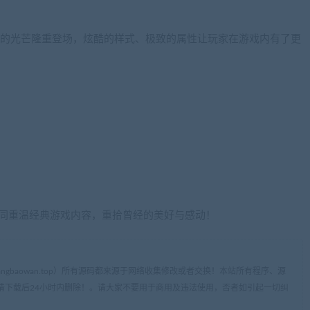
目的光芒隆重登场，炫酷的样式、极致的属性让玩家在游戏内有了更
共同重温经典游戏内容，重拾曾经的美好与感动！
ww.cangbaowan.top）所有源码都来源于网络收集修改或者交换！本站所有程序、源
请下载后24小时内删除！。请大家不要用于商用及违法使用，否者如引起一切纠