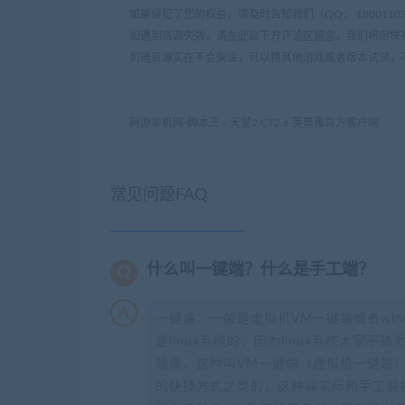
如果侵犯了您的权益，请及时告知我们（QQ： 18001103 e
如遇到资源失效，请在此贴下方评论区留言，我们将尽快
如遇资源实在不会架设，可以换其他游戏或者版本试试，
网游单机网-脚本王
»
天堂2 CT2.6 芙蕾雅官方客户端
常见问题FAQ
什么叫一键端？什么是手工端？
一键端：一般是虚拟机VM一键端或者wi
是linux系统的，因为linux系统大家
镜像，这种叫VM一键端（虚拟机一键端）
的快捷方式之类的，这种端实际和手工端