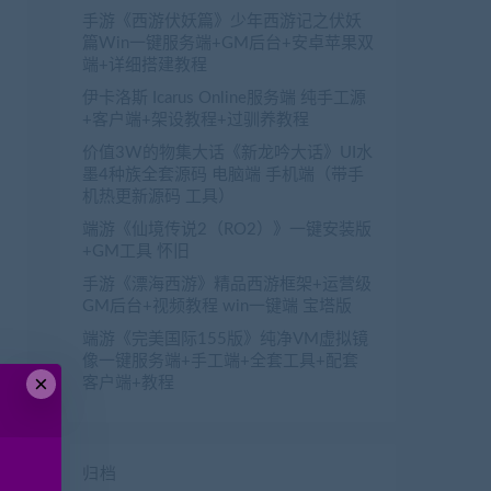
手游《西游伏妖篇》少年西游记之伏妖
篇Win一键服务端+GM后台+安卓苹果双
端+详细搭建教程
伊卡洛斯 Icarus Online服务端 纯手工源
+客户端+架设教程+过驯养教程
价值3W的物集大话《新龙吟大话》UI水
墨4种族全套源码 电脑端 手机端（带手
机热更新源码 工具）
端游《仙境传说2（RO2）》一键安装版
+GM工具 怀旧
手游《漂海西游》精品西游框架+运营级
GM后台+视频教程 win一键端 宝塔版
端游《完美国际155版》纯净VM虚拟镜
像一键服务端+手工端+全套工具+配套
×
客户端+教程
归档