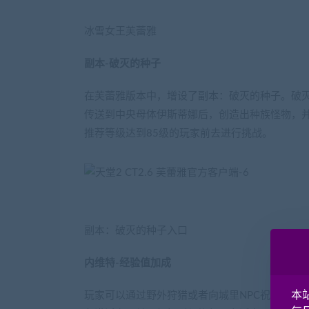
冰雪女王芙蕾雅
副本-破灭的种子
在芙蕾雅版本中，增设了副本：破灭的种子。破
传送到中央母体伊斯蒂娜后，创造出种族怪物，
推荐等级达到85级的玩家前去进行挑战。
副本：破灭的种子入口
内维特-经验值加成
本
玩家可以通过野外狩猎或者向城里NPC祝福的神