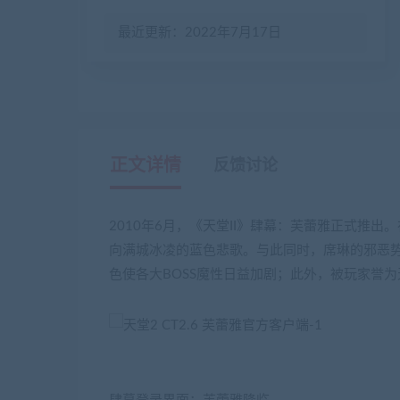
最近更新：2022年7月17日
正文详情
反馈讨论
2010年6月，《天堂II》肆幕：芙蕾雅正式推
向满城冰凌的蓝色悲歌。与此同时，席琳的邪恶
色使各大BOSS魔性日益加剧；此外，被玩家誉