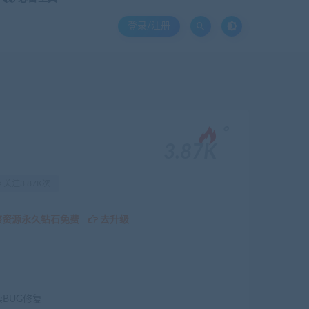
登录/注册
。
3.87K
关注3.87K次
该资源永久钻石免费
去升级
续BUG修复