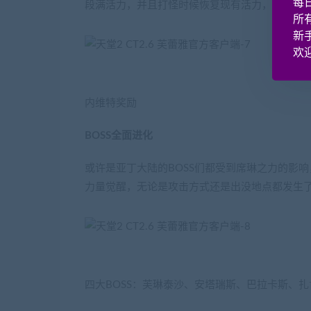
每
段满活力，并且打怪时候恢复现有活力，让狩猎
所
新
欢迎
内维特奖励
BOSS全面进化
或许是亚丁大陆的BOSS们都受到席琳之力的影响
力量觉醒，无论是攻击方式还是出没地点都发生
四大BOSS：芙琳泰沙、安塔瑞斯、巴拉卡斯、扎