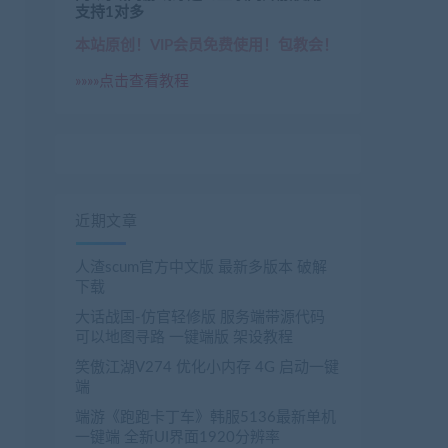
支持1对多
本站原创！VIP会员免费使用！包教会！
»»»»点击查看教程
近期文章
人渣scum官方中文版 最新多版本 破解
下载
大话战国-仿官轻修版 服务端带源代码
可以地图寻路 一键端版 架设教程
笑傲江湖V274 优化小内存 4G 启动一键
端
端游《跑跑卡丁车》韩服5136最新单机
一键端 全新UI界面1920分辨率