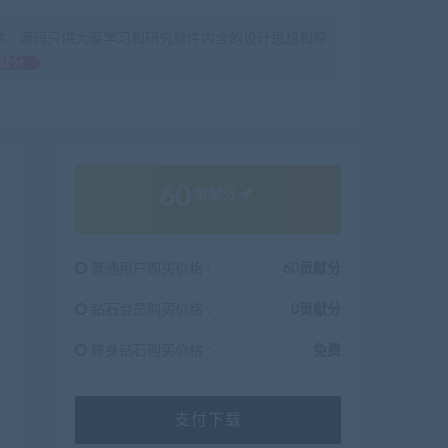
序、源码只供大家学习和研究软件内含的设计思想和原
献分
60
贡献分
普通用户购买价格 :
60贡献分
钻石会员购买价格 :
0贡献分
终身钻石购买价格 :
免费
支付下载