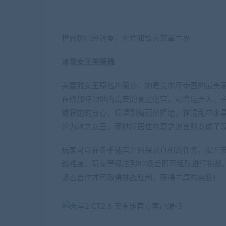
世界树已经凋零，死亡和毁灭笼罩世界
冰雪女王芙蕾雅
芙蕾雅女王原名梅丽莎，她是艾尔摩帝国的最美
在修加特领地内荒废的夏之迷宫。可命运弄人，
掳获她的身心，但遭到梅丽莎拒绝，在混乱中水
沦为冰之女王，而她所居住的夏之迷宫则变成了
玩家可以在冬季迷宫开始探求真相的任务，揭开
战难度，玩家等级达到82级后即可组队进行挑战
紧密合作才可取得挑战胜利，获得丰厚的奖励！