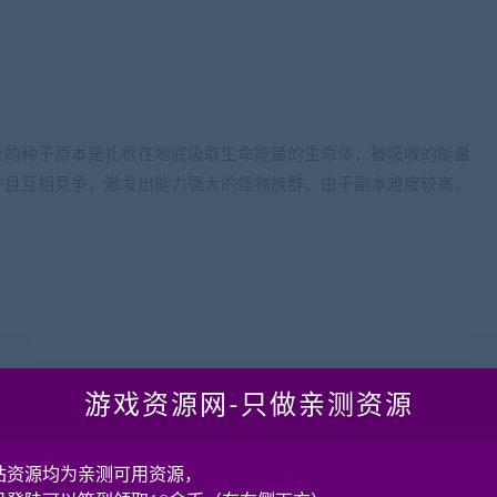
灭的种子原本是扎根在地底吸取生命能量的生命体，被吸收的能量
并且互相竞争，激发出能力强大的怪物族群。由于副本难度较高，
游戏资源网-只做亲测资源
站资源均为亲测可用资源，
官捐赠金币的方式，获得内维特沙漏或者内维特之声，即可拥有4阶