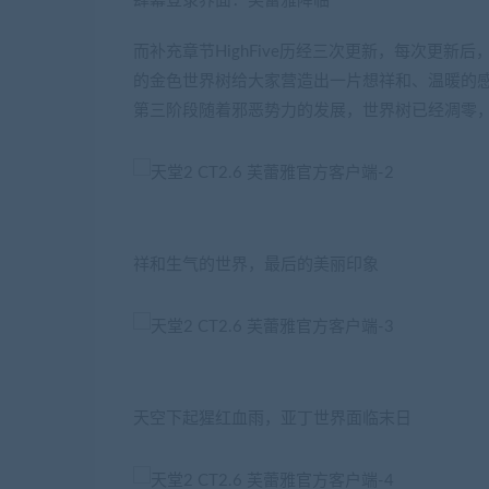
肆幕登录界面：芙蕾雅降临
而补充章节HighFive历经三次更新，每次更
的金色世界树给大家营造出一片想祥和、温暖的
第三阶段随着邪恶势力的发展，世界树已经凋零
祥和生气的世界，最后的美丽印象
天空下起猩红血雨，亚丁世界面临末日