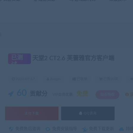
端
已测
天堂2 CT2.6 芙蕾雅官方客户端
试
2022-07-17
jbwgm
已收录
已售20次
60
贡献分
免费
VIP会员优惠:
钻石特权
支付下载
QQ咨询
免费售后咨询
免费安装指导
免费下载更新
持