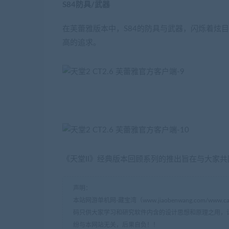
S84防具/武器
在芙蕾雅版本中，S84的防具与武器，闪烁着炫
高的追求。
《天堂II》经典版本回顾系列的推出旨在与大家
声明：
本站网游单机网-藏宝湾（www.jiaobenwang.com/w
码只供大家学习和研究软件内含的设计思想和原理之用，
纷与本网站无关，后果自负！！