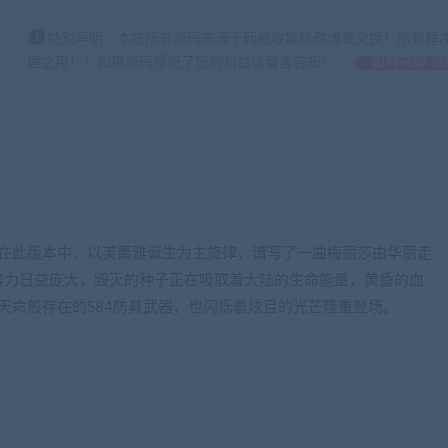
特别声明：本站所有源码来源于网络收集修改或者交换！所有程
理之用！！如果源码侵犯了您的利益请留言告知！
如何获得 贡
出。在此版本中，以芙蕾雅诞生为主旋律，谱写了一曲梅丽莎由华丽走
势力日益庞大，毁灭的种子正在吸取着大陆的生命能量，黄昏的血
为天命般存在的S84防具武器，也闪烁着炫目的光芒隆重登场。