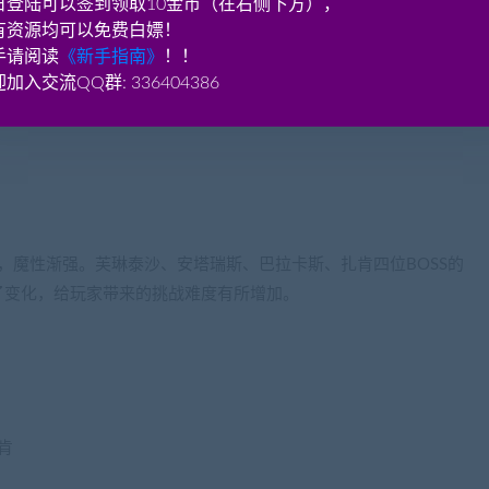
日登陆可以签到领取10金币（在右侧下方），
练级更加轻松有趣。
有资源均可以免费白嫖！
手请阅读
《新手指南》
！！
加入交流QQ群: 336404386
，魔性渐强。芙琳泰沙、安塔瑞斯、巴拉卡斯、扎肯四位BOSS的
了变化，给玩家带来的挑战难度有所增加。
肯