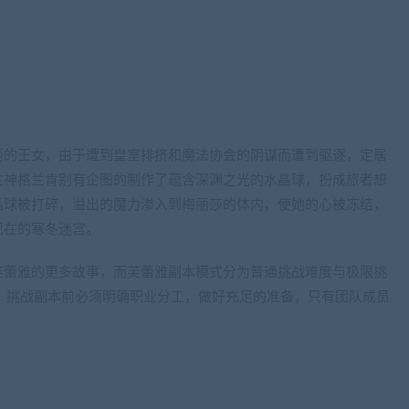
丽的王女，由于遭到皇室排挤和魔法协会的阴谋而遭到驱逐，定居
主神格兰肯别有企图的制作了蕴含深渊之光的水晶球，扮成旅者想
晶球被打碎，溢出的魔力渗入到梅丽莎的体内，使她的心被冻结，
现在的寒冬迷宫。
芙蕾雅的更多故事，而芙蕾雅副本模式分为普通挑战难度与极限挑
，挑战副本前必须明确职业分工，做好充足的准备，只有团队成员