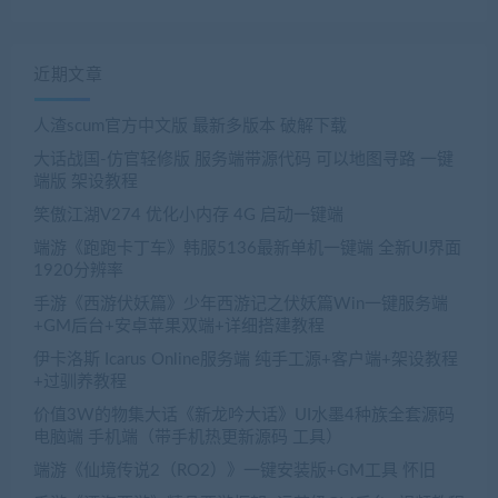
近期文章
人渣scum官方中文版 最新多版本 破解下载
大话战国-仿官轻修版 服务端带源代码 可以地图寻路 一键
端版 架设教程
笑傲江湖V274 优化小内存 4G 启动一键端
端游《跑跑卡丁车》韩服5136最新单机一键端 全新UI界面
1920分辨率
手游《西游伏妖篇》少年西游记之伏妖篇Win一键服务端
+GM后台+安卓苹果双端+详细搭建教程
伊卡洛斯 Icarus Online服务端 纯手工源+客户端+架设教程
+过驯养教程
价值3W的物集大话《新龙吟大话》UI水墨4种族全套源码
电脑端 手机端（带手机热更新源码 工具）
端游《仙境传说2（RO2）》一键安装版+GM工具 怀旧