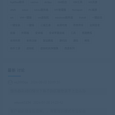
ApkTool助手
centos
dnSpy
GM后台
GM工具
H5页游
JAVA
Linux
Linxu服务端
MT管理器
Notepad
PC端游
ssh
VM一键端
vm虚拟机
windows服务端
Xshell
一键启动
一键安装
一键端
三端互通
亲测可用
传奇传世
全网首发
双端
外网端
安卓端
安卓苹果双端
工具
搭建教程
支持外网
本地注册
架设教程
源代码
源码
稀有
纯手工源
虚拟机
虚拟机纯净镜像
西游系列
最新 讨论
eq2003qe
2026-08-02 10:09:10
服务器启动的情况下看不到区服登录不上怎么办
ymoon1234
2026-07-28 14:23:42
客户端启动没反应啊，，用管理员模式也没反应