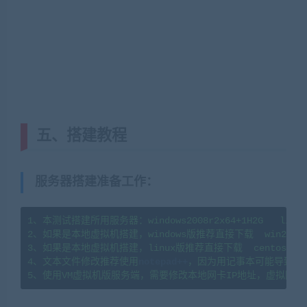
五、搭建教程
服务器搭建准备工作
：
1、本测试搭建所用服务器：windows2008r2x64+1H2G   linux7
2、如果是本地虚拟机搭建，windows版推荐直接下载  win2008
3、如果是本地虚拟机搭建，linux版推荐直接下载  centos7.
4、文本文件修改推荐使用
notepad++
，因为用记事本可能导致文
5、使用VM虚拟机版服务端，需要修改本地网卡IP地址，虚拟网卡