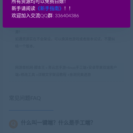
所有资源均可以免费白嫖！
本网站无关，后果自负！！
新手请阅读
《新手指南》
！！
如果侵犯了您的权益，请及时告知我们（QQ： 18001103
欢迎加入交流QQ群: 336404386
email：
18001103@qq.com
），我们即刻删除!
如遇到资源失效，请在此贴下方评论区留言，我们将尽快补充资
源！
如遇资源实在不会架设，可以换其他游戏或者版本试试，不要纠
结一个版本。
网游单机网-脚本王
»
青云志手游+linux手工端+安卓苹果双端客户
端+修改工具 +详细文字架设教程 +亲测完美进游
常见问题FAQ
什么叫一键端？什么是手工端？