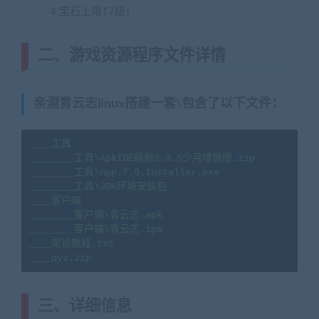
4.宝石上限17级！
二、游戏资源程序文件详情
亲测青云志linux搭建一套\包含了以下文件：
____工具

________工具\ApkIDE最新3.3.5少月增强版.zip

________工具\npp.7.9.Installer.exe

________工具\JDK环境安装包

____客户端

________客户端\青云志.apk

________客户端\青云志.ipa

____架设教程.txt

____qyz.zip
三、详细信息