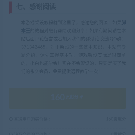
七、感谢阅读
本游戏架设教程就到这里了，感谢您的阅读！如果
脚
本王
的教程对您有帮助欢迎分享！如果有疑问请在本
贴后面评论留言或者加入我们的群讨论 交流QQ群：
371342465。对于架设的一些基本知识，本站有专
题介绍，请先掌握基本功，游戏架设实际是很简单
的，小白也能学会！实在不会架设的，只要是买了我
们的永久会员，免费提供远程教学一次！
160
贡献分
普通用户购买价格 :
160贡献分
钻石会员购买价格 :
0贡献分