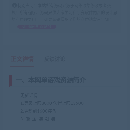
特别声明：本站所有源码来源于网络收集修改或者交
换！所有程序、源码只供大家学习和研究软件内含的设计思
想和原理之用！！如果源码侵犯了您的利益请留言告知！
如何获得 贡献分
正文详情
反馈讨论
一、本网单游戏资源简介
更新详情
1.等级上限3000 伙伴上限13500
2.更新到1600装备
3.新金装银装
(藏宝湾2022网游单机网
www.jiaobenwang.com)