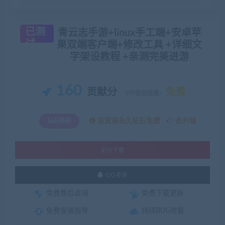
已测
青云志手游+linux手工端+安卓苹
试
果双端客户端+修改工具 +详细文
字架设教程 +亲测完美进游
160
贡献分
免费
VIP会员优惠:
该资源永久钻石免费
去升级
钻石特权
支付下载
QQ咨询
免费售后咨询
免费下载更新
免费安装指导
持续BUG修复