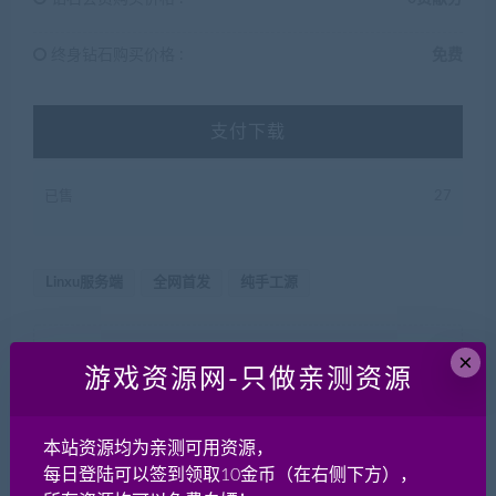
终身钻石购买价格 :
免费
支付下载
已售
27
Linxu服务端
全网首发
纯手工源
声明：
×
游戏资源网-只做亲测资源
本站网游单机网-藏宝湾
（www.jiaobenwang.com/www.cangbaowan.top）所有源码都来
源于网络收集修改或者交换！本站所有程序、源码只供大家学习
本站资源均为亲测可用资源，
和研究软件内含的设计思想和原理之用，请下载后24小时内删
每日登陆可以签到领取10金币（在右侧下方），
除！。请大家不要用于商用及违法使用，否者如引起一切纠纷与