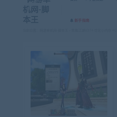
新手指南
当前位置：
网游单机网-脚本王
笑傲江湖V274 优化小内存 4
>