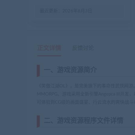
最近更新：2026年8月3日
正文详情
反馈讨论
一、游戏资源简介
《笑傲江湖OL》，是完美旗下的革命性武侠网游
MMORPG。游戏采用全新引擎Angepca II
可体验到CG级的画面盛宴、行云流水的爽快战斗
二、游戏资源程序文件详情