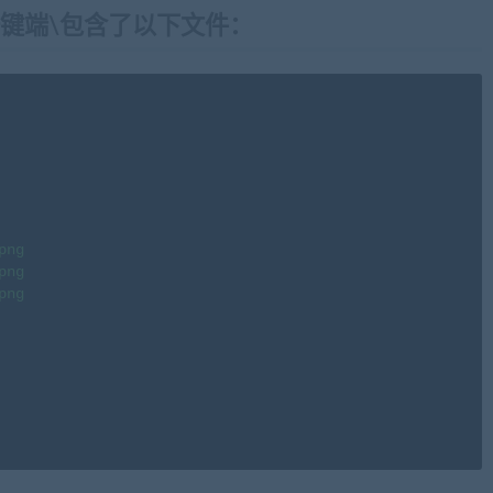
一键端\包含了以下文件：
ng

ng

ng
