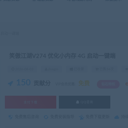
G 启动一键端
笑傲江湖V274 优化小内存 4G 启动一键端
2026-08-03
jbwgm
已收录
已售34次
150
贡献分
免费
VIP会员优惠:
钻石特权
支付下载
QQ咨询
免费售后咨询
免费安装指导
免费下载更新
持