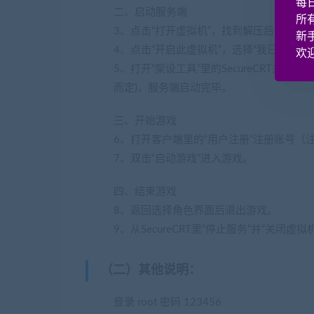
每
二、启动服务端
所
3、点击“打开虚拟机”，找到解压后的服务端
新
4、点击“开启此虚拟机”，选择“我已移动该虚拟机
欢迎
5、打开“架设工具”里的SecureCRT并
而定)，服务端启动完毕。
三、开始游戏
6、打开客户端里的“用户注册”注册账号（注册网址：
7、双击“启动游戏”进入游戏。
四、结束游戏
8、返回选择角色界面后退出游戏。
9、从SecureCRT里“停止服务”并“关闭虚拟
（二）其他说明
：
登录 root 密码 123456