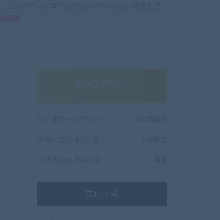
序、源码只供大家学习和研究软件内含的设计思想和原
献分
150
贡献分
普通用户购买价格 :
150贡献分
钻石会员购买价格 :
0贡献分
终身钻石购买价格 :
免费
支付下载