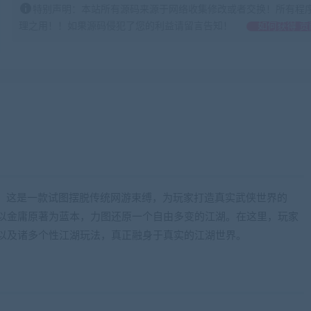
特别声明：本站所有源码来源于网络收集修改或者交换！所有程
理之用！！如果源码侵犯了您的利益请留言告知！
如何获得 贡
。这是一款试图摆脱传统网游束缚，为玩家打造真实武侠世界的
I开发，以金庸原著为蓝本，力图还原一个自由多变的江湖。在这里，玩家
以及诸多个性江湖玩法，真正融身于真实的江湖世界。