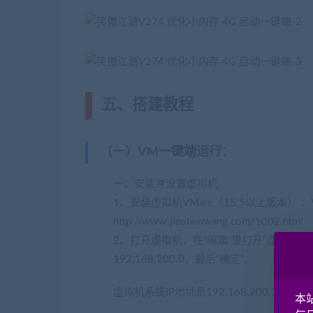
五、搭建教程
（一）
VM一键端
运行
：
一、安装并设置虚拟机
1、安装虚拟机VMare（15.5以上版本） ，VM
http://www.jiaobenwang.com/1002.html
2、打开虚拟机，在“编辑”里打开“虚拟网络编
192.168.200.0，最后“确定”。
虚拟机系统IP地址是192.168.200.128
本