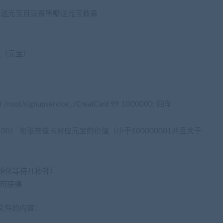
赠送元宝且设置所赠送元宝数量
值（元宝）
gnupservice;./CreatCard 99 1000000; 回车
于100） 每张充值卡对应元宝的价值（小于100000001并且大于
初始化等待几秒钟）
表可获得
onf 文件的内容：