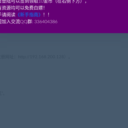
日登陆可以签到领取10金币（在右侧下方），
有资源均可以免费白嫖！
文件夹，打开其中的CentOS8。
手请阅读
《新手指南》
！！
”，等待出现“localhost login:”界面即是虚拟机启动完毕。
加入交流QQ群: 336404386
运行程序，选“接受并保存”，点击“启动服务”，等待几分钟后(视电脑配置
http://192.168.200.128）。
机”。