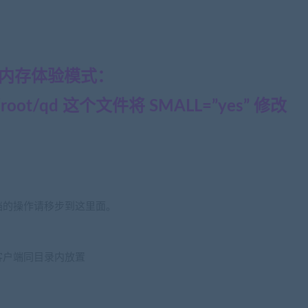
小内存体验模式：
t/qd 这个文件将 SMALL=”yes” 修改
，清档的操作请移步到这里面。
】
客户端同目录内放置