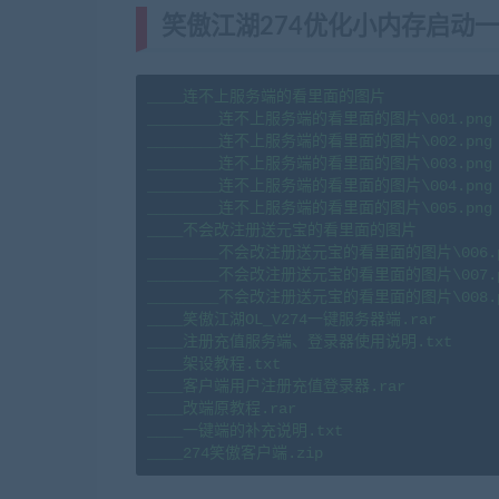
笑傲江湖274优化小内存启动
____连不上服务端的看里面的图片

________连不上服务端的看里面的图片\001.png

________连不上服务端的看里面的图片\002.png

________连不上服务端的看里面的图片\003.png

________连不上服务端的看里面的图片\004.png

________连不上服务端的看里面的图片\005.png

____不会改注册送元宝的看里面的图片

________不会改注册送元宝的看里面的图片\006.p
________不会改注册送元宝的看里面的图片\007.p
________不会改注册送元宝的看里面的图片\008.p
____笑傲江湖OL_V274一键服务器端.rar

____注册充值服务端、登录器使用说明.txt

____架设教程.txt

____客户端用户注册充值登录器.rar

____改端原教程.rar

____一键端的补充说明.txt

____274笑傲客户端.zip