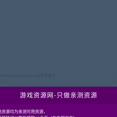
ware Workstation各版本集合：
辑器”，再点击其中的VMnat8，把最下方的“子网IP”修改成
游戏资源网-只做亲测资源
站资源均为亲测可用资源，