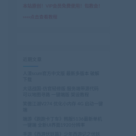
本站原创！VIP会员免费使用！包教会！
»»»»点击查看教程
近期文章
人渣scum官方中文版 最新多版本 破解
下载
大话战国-仿官轻修版 服务端带源代码
可以地图寻路 一键端版 架设教程
笑傲江湖V274 优化小内存 4G 启动一键
端
端游《跑跑卡丁车》韩服5136最新单机
一键端 全新UI界面1920分辨率
手游《西游伏妖篇》少年西游记之伏妖