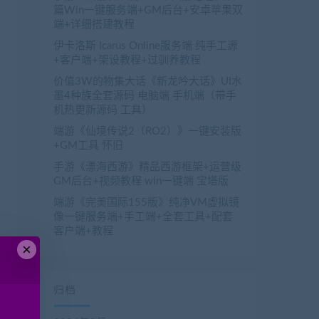
篇Win一键服务端+GM后台+安卓苹果双
端+详细搭建教程
伊卡洛斯 Icarus Online服务端 纯手工源
+客户端+架设教程+过驯养教程
价值3W的物集大话《新龙吟大话》UI水
墨4种族全套源码 电脑端 手机端（带手
机热更新源码 工具）
端游《仙境传说2（RO2）》一键安装版
+GM工具 怀旧
手游《漂海西游》精品西游框架+运营级
GM后台+视频教程 win一键端 宝塔版
端游《完美国际155版》纯净VM虚拟镜
像一键服务端+手工端+全套工具+配套
客户端+教程
×
归档