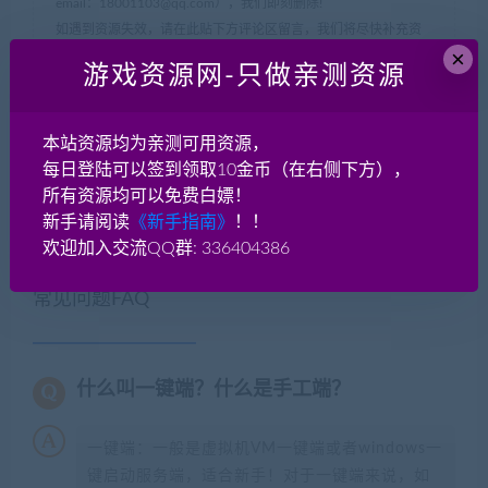
email：
18001103@qq.com
），我们即刻删除!
如遇到资源失效，请在此贴下方评论区留言，我们将尽快补充资
×
源！
游戏资源网-只做亲测资源
如遇资源实在不会架设，可以换其他游戏或者版本试试，不要纠
结一个版本。
本站资源均为亲测可用资源，
每日登陆可以签到领取10金币（在右侧下方），
网游单机网-脚本王
»
神仙传ol 源码 服务端+客户端+数据库 纯源
所有资源均可以免费白嫖！
代码
新手请阅读
《新手指南》
！！
欢迎加入交流QQ群: 336404386
常见问题FAQ
什么叫一键端？什么是手工端？
一键端：一般是虚拟机VM一键端或者windows一
键启动服务端，适合新手！对于一键端来说，如