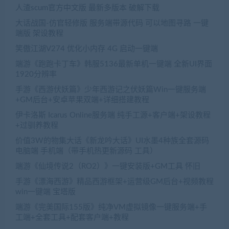
人渣scum官方中文版 最新多版本 破解下载
大话战国-仿官轻修版 服务端带源代码 可以地图寻路 一键
端版 架设教程
笑傲江湖V274 优化小内存 4G 启动一键端
端游《跑跑卡丁车》韩服5136最新单机一键端 全新UI界面
1920分辨率
手游《西游伏妖篇》少年西游记之伏妖篇Win一键服务端
+GM后台+安卓苹果双端+详细搭建教程
伊卡洛斯 Icarus Online服务端 纯手工源+客户端+架设教程
+过驯养教程
价值3W的物集大话《新龙吟大话》UI水墨4种族全套源码
电脑端 手机端（带手机热更新源码 工具）
端游《仙境传说2（RO2）》一键安装版+GM工具 怀旧
手游《漂海西游》精品西游框架+运营级GM后台+视频教程
win一键端 宝塔版
端游《完美国际155版》纯净VM虚拟镜像一键服务端+手
工端+全套工具+配套客户端+教程