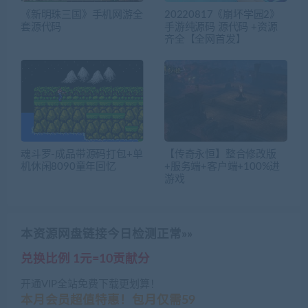
《新明珠三国》手机网游全
20220817《崩坏学园2》
套源代码
手游纯源码 源代码 +资源
齐全【全网首发】
魂斗罗-成品带源码打包+单
【传奇永恒】整合修改版
机休闲8090童年回忆
+服务端+客户端+100%进
游戏
本资源网盘链接今日检测正常»»
兑换比例 1元=10贡献分
开通VIP全站免费下载更划算！
本月会员超值特惠！包月仅需59