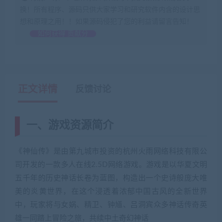
换！所有程序、源码只供大家学习和研究软件内含的设计思
想和原理之用！！如果源码侵犯了您的利益请留言告知！
如何获得 贡献分
正文详情
反馈讨论
一、游戏资源简介
《神仙传》是由第九城市投资的杭州火雨网络科技有限公
司开发的一款多人在线2.5D网络游戏。游戏是以华夏文明
五千年的历史神话长卷为蓝图，构造出一个史诗般庞大唯
美的炎黄世界，在这个浸透着浓郁中国古风的全新世界
中，玩家将与女娲、精卫、钟馗、吕洞宾众多神话传奇英
雄一同踏上冒险之旅，共续中土奇幻神话