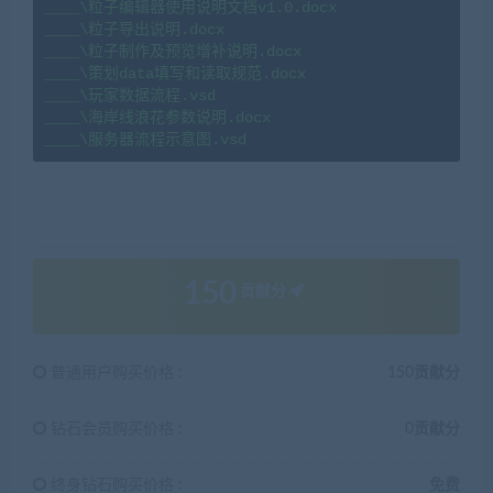
____\粒子编辑器使用说明文档v1.0.docx

____\粒子导出说明.docx

____\粒子制作及预览增补说明.docx

____\策划data填写和读取规范.docx

____\玩家数据流程.vsd

____\海岸线浪花参数说明.docx

150
贡献分
普通用户购买价格 :
150贡献分
钻石会员购买价格 :
0贡献分
终身钻石购买价格 :
免费