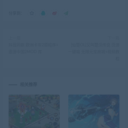
分享到：
上一篇
下一篇
抖音同款 欧洲卡车2原程序+
[仙楚OL]又叫楚汉传说 页游
遨游中国2MOD 库
一键端 无限元宝商城+视频教
程
相关推荐