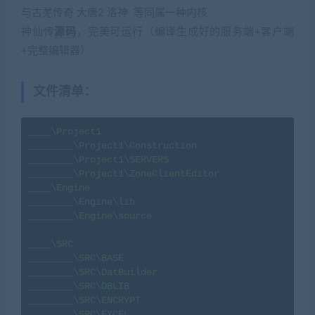
与古羌传奇 大唐2 洛神 等同属一种内核
神仙传
源码
，完美可运行（编译生成好的服务端+客户端
+完整编辑器）
文件清单：
____\Project1

________\Project1\Construction

________\Project1\SERVERS

________\Project1\ZoneClientEditor

____\Engine

________\Engine\lib

________\Engine\source

____\SRC

________\SRC\BASE

________\SRC\DatBuilder

________\SRC\DBLIB

________\SRC\ENCRYPT

________\SRC\EXCEL
