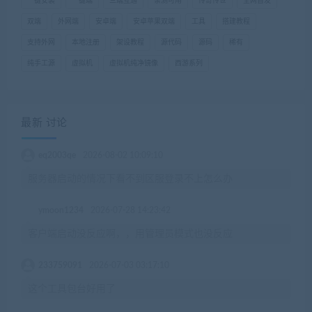
一键安装
一键端
三端互通
亲测可用
传奇传世
全网首发
双端
外网端
安卓端
安卓苹果双端
工具
搭建教程
支持外网
本地注册
架设教程
源代码
源码
稀有
纯手工源
虚拟机
虚拟机纯净镜像
西游系列
最新 讨论
eq2003qe
2026-08-02 10:09:10
服务器启动的情况下看不到区服登录不上怎么办
ymoon1234
2026-07-28 14:23:42
客户端启动没反应啊，，用管理员模式也没反应
233759091
2026-07-03 03:17:10
这个工具包台好用了