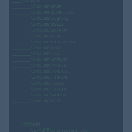
____\INCLUDE

________\INCLUDE\BASE

________\INCLUDE\DatBuilder

________\INCLUDE\dbghelp

________\INCLUDE\DBLIB

________\INCLUDE\ENCRYPT

________\INCLUDE\EXCEL

________\INCLUDE\FILESYSTEM

________\INCLUDE\LOKI

________\INCLUDE\lua

________\INCLUDE\OPENSSL

________\INCLUDE\TCCLib

________\INCLUDE\TCMalloc

________\INCLUDE\TINYXML

________\INCLUDE\TOLUA

________\INCLUDE\TPKLIB

________\INCLUDE\WINTCP

________\INCLUDE\ZLIB

____\文档说明

________\文档说明\chinesefont.txt
