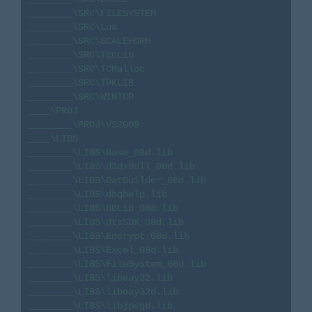
________\SRC\FILESYSTEM

________\SRC\Lua

________\SRC\SCALEFORM

________\SRC\TCCLib

________\SRC\TCMalloc

________\SRC\TPKLIB

________\SRC\WINTCP

____\PROJ

________\PROJ\VS2008

____\LIBS

________\LIBS\Base_08d.lib

________\LIBS\d3dx8dll_08d.lib

________\LIBS\DatBuilder_08d.lib

________\LIBS\dbghelp.lib

________\LIBS\DBLib_08d.lib

________\LIBS\dtsSDK_08d.lib

________\LIBS\Encrypt_08d.lib

________\LIBS\Excel_08d.lib

________\LIBS\FileSystem_08d.lib

________\LIBS\libeay32.lib

________\LIBS\libeay32d.lib

________\LIBS\libjpegd.lib
