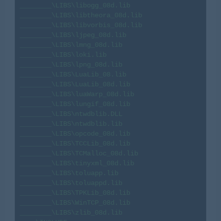
________\LIBS\libogg_08d.lib

________\LIBS\libtheora_08d.lib

________\LIBS\libvorbis_08d.lib

________\LIBS\ljpeg_08d.lib

________\LIBS\lmng_08d.lib

________\LIBS\loki.lib

________\LIBS\lpng_08d.lib

________\LIBS\LuaLib_08.lib

________\LIBS\LuaLib_08d.lib

________\LIBS\luaWarp_08d.lib

________\LIBS\lungif_08d.lib

________\LIBS\ntwdblib.DLL

________\LIBS\ntwdblib.lib

________\LIBS\opcode_08d.lib

________\LIBS\TCCLib_08d.lib

________\LIBS\TCMalloc_08d.lib

________\LIBS\tinyxml_08d.lib

________\LIBS\toluapp.lib

________\LIBS\toluappd.lib

________\LIBS\TPKLib_08d.lib

________\LIBS\WinTCP_08d.lib

________\LIBS\zlib_08d.lib
