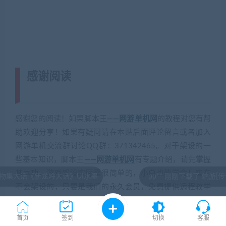
感谢阅读
(转载注明来源 藏宝湾
cangbaowan.top)
感谢您的阅读！如果脚本王
——网游单机网
的教程对您有帮
助欢迎分享！如果有疑问请在本贴后面评论留言或者加入
网游单机交流群讨论QQ群：371342465。对于架设的一
些基本知识，脚本王
——网游单机网
有专题介绍，请先掌握
基本功，游戏架设实际是很简单的，小白也能学会！实在
吟大话》UI水墨
pp** 刚刚下载了 端游[传奇世界]完美神
不会架设的，只要是我们的永久会员，免费提供远程教学
一次！
首页
签到
切换
客服