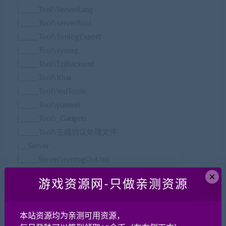
│_____Tool\ServerLang
│_____Tool\serverTool
│_____Tool\SvnlogExport
│_____Tool\syslog
│_____Tool\TzjBackend
│_____Tool\Xlua
│_____Tool\YedTools
│_____Tool\yunwei
│_____Tool\_Gadgets
│_____Tool\生成协议处理文件
│__Server
│_____Server\svnlogOut.bat
│_____Server\必看说明.txt
×
游戏资源网-只做亲测资源
│_____Server\.idea
│_____Server\AgentServer
│_____Server\Doc
本站资源均为亲测可用资源，