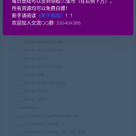
每日登陆可以签到领取10金币（在右侧下方），
│_____Server\GameCfg
所有资源均可以免费白嫖！
│_____Server\GameCore
新手请阅读
《新手指南》
！！
│_____Server\GameServer
欢迎加入交流QQ群: 336404386
│_____Server\Libs
│_____Server\Message
│_____Server\PublicServer
│_____Server\RobotServer
│_____Server\Shell
│_____Server\SocialServer
│_____Server\Sql
│_____Server\StatLogServer
│_____Server\Tools
│_____Server\Web
│__Gamedata
│_____Gamedata\copyMessage.bat
│_____Gamedata\Config
│_____Gamedata\Config_CH_QQ_9.0