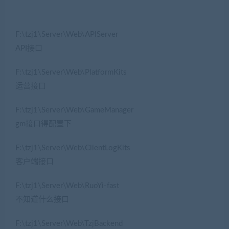
F:\tzj1\Server\Web\APIServer
API接口
F:\tzj1\Server\Web\PlatformKits
运营接口
F:\tzj1\Server\Web\GameManager
gm接口得配置下
F:\tzj1\Server\Web\ClientLogKits
客户端接口
F:\tzj1\Server\Web\RuoYi-fast
不知道什么接口
F:\tzj1\Server\Web\TzjBackend