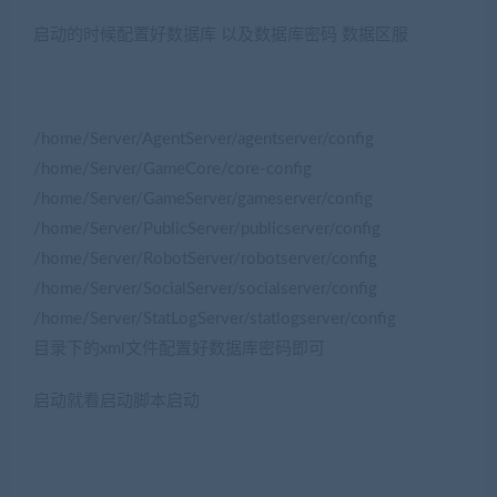
启动的时候配置好数据库 以及数据库密码 数据区服
/home/Server/AgentServer/agentserver/config
/home/Server/GameCore/core-config
/home/Server/GameServer/gameserver/config
/home/Server/PublicServer/publicserver/config
/home/Server/RobotServer/robotserver/config
/home/Server/SocialServer/socialserver/config
/home/Server/StatLogServer/statlogserver/config
目录下的xml文件配置好数据库密码即可
启动就看启动脚本启动