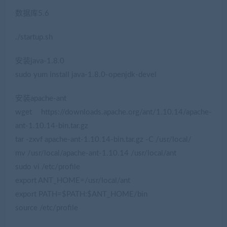
数据库5.6
./startup.sh
安装java-1.8.0
sudo yum install java-1.8.0-openjdk-devel
安装apache-ant
wget https://downloads.apache.org/ant/1.10.14/apache-
ant-1.10.14-bin.tar.gz
tar -zxvf apache-ant-1.10.14-bin.tar.gz -C /usr/local/
mv /usr/local/apache-ant-1.10.14 /usr/local/ant
sudo vi /etc/profile
export ANT_HOME=/usr/local/ant
export PATH=$PATH:$ANT_HOME/bin
source /etc/profile