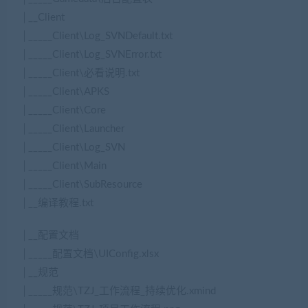
│__Client
│_____Client\Log_SVNDefault.txt
│_____Client\Log_SVNError.txt
│_____Client\必看说明.txt
│_____Client\APKS
│_____Client\Core
│_____Client\Launcher
│_____Client\Log_SVN
│_____Client\Main
│_____Client\SubResource
│__编译教程.txt
│__配置文档
│_____配置文档\UIConfig.xlsx
│__规范
│_____规范\TZJ_工作流程_持续优化.xmind