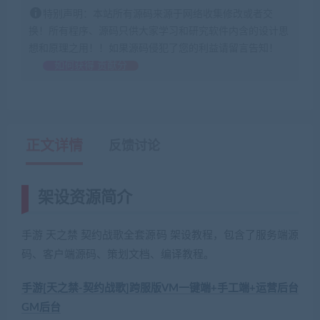
特别声明：本站所有源码来源于网络收集修改或者交
换！所有程序、源码只供大家学习和研究软件内含的设计思
想和原理之用！！如果源码侵犯了您的利益请留言告知！
如何获得 贡献分
正文详情
反馈讨论
架设资源简介
手游 天之禁 契约战歌全套源码 架设教程，包含了服务端源
码、客户端源码、策划文档、编译教程。
手游[天之禁-契约战歌]跨服版VM一键端+手工端+运营后台
GM后台