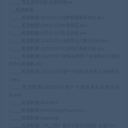
│_____竞品游戏记录\必看说明.txt
│__乾游数据
│_____乾游数据\20220222仙梦泰国等级流失.xlsx
│_____乾游数据\20220223充值购买.xlsx
│_____乾游数据\20220223礼包充值.xlsx
│_____乾游数据\20220301活动参与人数与占比.xlsx
│_____乾游数据\20220305礼包购买等级分层.xlsx
│_____乾游数据\20220307泰国仙梦用户充值档位分层后
的平均充值数.xlsx
│_____乾游数据\20220307用户分层后各消费点消耗排名
1.xlsx
│_____乾游数据\20220307用户分层后各礼包购买排
名.xlsx
│_____乾游数据\404.html
│_____乾游数据\ItemChangeReason.xlsx
│_____乾游数据\login.png
│_____乾游数据\《天之禁》首次买量测试报告-龙猫.xlsx