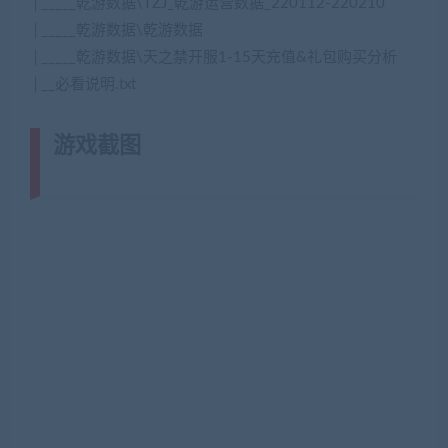
│_____乾游数据\TZJ_乾游运营数据_220112-220210
│_____乾游数据\乾游数据
│_____乾游数据\天之禁开服1-15天充值&礼包购买分析
│__必看说明.txt
游戏截图
(转载注明来源
jiaobenwang.com)