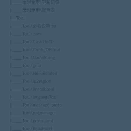
│_____策划专用\更新记录
│_____策划专用\配置表
│__Tool
│_____Tool\必看说明.txt
│_____Tool\.svn
│_____Tool\ClearUvClr
│_____Tool\ConfigDBTool
│_____Tool\GameString
│_____Tool\gmp
│_____Tool\HeFuRelated
│_____Tool\ip2region
│_____Tool\jmapdbtool
│_____Tool\languageTool
│_____Tool\message_proto
│_____Tool\opsmanager
│_____Tool\proto_tool
│_____Tool\ReadExcel