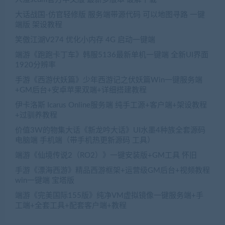
大话战国-仿官轻修版 服务端带源代码 可以地图寻路 一键
端版 架设教程
笑傲江湖V274 优化小内存 4G 启动一键端
端游《跑跑卡丁车》韩服5136最新单机一键端 全新UI界面
1920分辨率
手游《西游伏妖篇》少年西游记之伏妖篇Win一键服务端
+GM后台+安卓苹果双端+详细搭建教程
伊卡洛斯 Icarus Online服务端 纯手工源+客户端+架设教程
+过驯养教程
价值3W的物集大话《新龙吟大话》UI水墨4种族全套源码
电脑端 手机端（带手机热更新源码 工具）
端游《仙境传说2（RO2）》一键安装版+GM工具 怀旧
手游《漂海西游》精品西游框架+运营级GM后台+视频教程
win一键端 宝塔版
端游《完美国际155版》纯净VM虚拟镜像一键服务端+手
工端+全套工具+配套客户端+教程