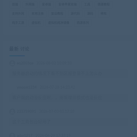
双端
外网端
安卓端
安卓苹果双端
工具
搭建教程
支持外网
本地注册
架设教程
源代码
源码
稀有
纯手工源
虚拟机
虚拟机纯净镜像
西游系列
最新 讨论
eq2003qe
2026-08-02 10:09:10
服务器启动的情况下看不到区服登录不上怎么办
ymoon1234
2026-07-28 14:23:42
客户端启动没反应啊，，用管理员模式也没反应
233759091
2026-07-03 03:17:10
这个工具包台好用了
wby1217
2026-06-29 17:37:19