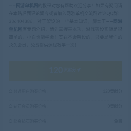
——
网游单机网
的教程对您有帮助欢迎分享！如果有疑问请
在本贴后面评论留言或者加入网游单机交流群讨论QQ群：
336404386。对于架设的一些基本知识，脚本王——
网游
单机网
有专题介绍，请先掌握基本功，游戏架设实际是很
简单的，小白也能学会！实在不会架设的，只要是我们的
永久会员，免费提供远程教学一次！
120
贡献分
普通用户购买价格 :
120贡献分
钻石会员购买价格 :
0贡献分
终身钻石购买价格 :
免费