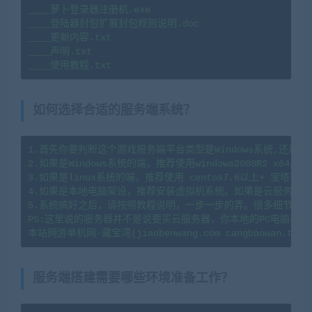
____萝卜登录器注册机.exe

____登陆器封包扩展封包规则说明.doc

____更新内容.txt

____声明.txt

____使用教程.txt
如何选择合适的服务端系统？
1.首先你要判断这个游戏服务端平台类型是Windows系统,还是li
2.如果是Windows系统的端，推荐使用windows2008R2 x64系
3.如果是linux系统的端，推荐使用 centos7.6以上+ 宝塔
4.如果是本地电脑架设，推荐安装虚拟机系统。如果是云服务器架
5.系统搞好之后，请按照教程说明，一步一步的弄。很多细节会导
PS:这里说的服务器并不是说要买云服务器，你本地的PC电脑、
服务端搭建需要哪些环境准备工作？