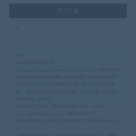
支付下载
已售
54
声明：
本站网游单机网-藏宝湾
（www.jiaobenwang.com/www.cangbaowan.top）所有源码都来
源于网络收集修改或者交换！本站所有程序、源码只供大家学习
和研究软件内含的设计思想和原理之用，请下载后24小时内删
除！。请大家不要用于商用及违法使用，否者如引起一切纠纷与
本网站无关，后果自负！！
如果侵犯了您的权益，请及时告知我们（QQ： 18001103
email：
18001103@qq.com
），我们即刻删除!
如遇到资源失效，请在此贴下方评论区留言，我们将尽快补充资
源！
如遇资源实在不会架设，可以换其他游戏或者版本试试，不要纠