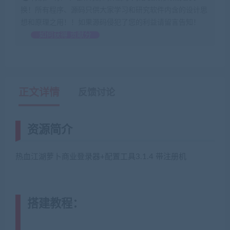
换！所有程序、源码只供大家学习和研究软件内含的设计思
想和原理之用！！如果源码侵犯了您的利益请留言告知！
如何获得 贡献分
正文详情
反馈讨论
资源简介
热血江湖萝卜商业登录器+配置工具3.1.4 带注册机
搭建教程：
(转载注明来源
jiaobenwang.com)
注明来源藏宝湾