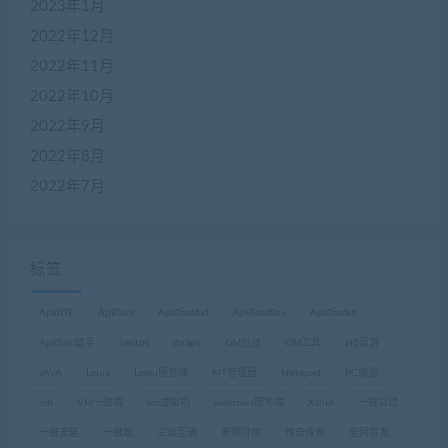
2023年1月
2022年12月
2022年11月
2022年10月
2022年9月
2022年8月
2022年7月
标签
ApkIDE
ApkTool
ApkToolAid
ApkToolBox
ApkToolkit
ApkTool助手
centos
dnSpy
GM后台
GM工具
H5页游
JAVA
Linux
Linxu服务端
MT管理器
Notepad
PC端游
ssh
VM一键端
vm虚拟机
windows服务端
Xshell
一键启动
一键安装
一键端
三端互通
亲测可用
传奇传世
全网首发