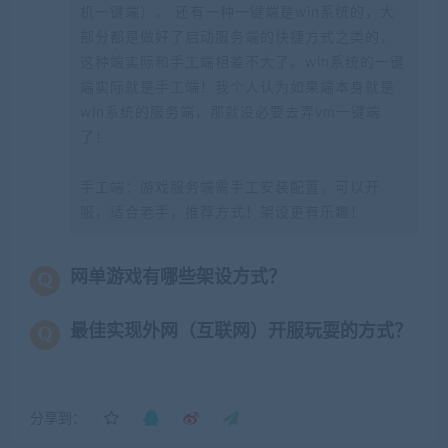
机一键端）。 还有一种一键端是win系统的，大
部分都是做好了启动服务端的快捷方式之类的，
这种端实际和手工端相差不大了。win系统的一键
端实际就是手工端！我个人认为如果端本身就是
win系统的服务端，那就没必要去弄vm一键端
了！
手工端：游戏服务端需手工安装配置，可以开
服，适合老手，推荐方式！架设更有乐趣！
网单游戏有哪些架设方式？
最佳实现外网（互联网）开服玩耍的方式？
分享到：