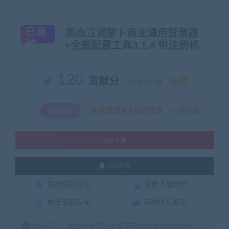
已测
热血江湖萝卜商业通用登录器
试
+全套配置工具3.1.4 带注册机
120
贡献分
免费
VIP会员优惠:
该资源永久钻石免费
去升级
钻石特权
支付下载
QQ咨询
免费售后咨询
免费下载更新
免费安装指导
持续BUG修复
特别声明：本站所有源码来源于网络收集修改或者交