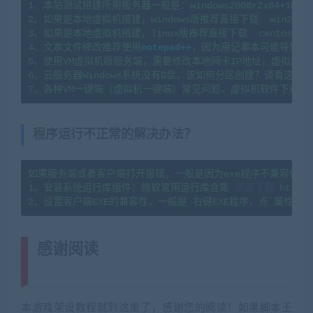
1、本站测试搭建所用服务器一般是：windows2008r2x64+1H2G   l
2、如果是本地虚拟机搭建，windows版推荐直接下载  win2008
3、如果是本地虚拟机搭建，linux版推荐直接下载  centos7.
4、文本文件修改推荐使用
notepad++
，因为用记事本可能导致文
5、使用VM虚拟机版服务端，需要修改本地网卡IP地址，虚拟网卡
6、云服务器Windows系统没有D盘，该如何分区创建？请看这篇教程：https
7、各种VM一键端（虚拟机一键端）常见问题、虚拟机软件下载及
程序运行不正常的解决办法？
如果服务端或者客户端打开报错，一般是因为exe程序不兼容你当
1、安装系统运行库组件：微软常用运行库合集 
点击下载
 https:
感谢阅读
(转载注明来源 网游单机网
cangbaowan.top)
本游戏架设教程就到这里了，感谢您的阅读！如果脚本王