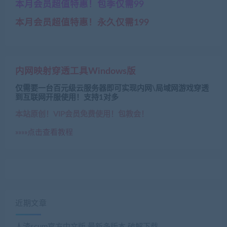
本月会员超值特惠！包季仅需99
本月会员超值特惠！永久仅需199
内网映射穿透工具Windows版
仅需要一台百元级云服务器即可实现内网\局域网游戏穿透
到互联网开服使用！支持1对多
本站原创！VIP会员免费使用！包教会！
»»»»点击查看教程
近期文章
人渣scum官方中文版 最新多版本 破解下载