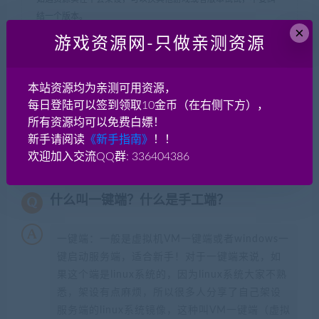
结一个版本。
×
游戏资源网-只做亲测资源
网游单机网-脚本王
»
热血江湖萝卜商业通用登录器+全套配置工具
3.1.4 带注册机
本站资源均为亲测可用资源，
每日登陆可以签到领取10金币（在右侧下方），
所有资源均可以免费白嫖！
新手请阅读
《新手指南》
！！
常见问题FAQ
欢迎加入交流QQ群: 336404386
什么叫一键端？什么是手工端？
一键端：一般是虚拟机VM一键端或者windows一
键启动服务端，适合新手！对于一键端来说，如
果这个端是linux系统的，因为linux系统大家不熟
悉，架设有点麻烦，所以很多人分享了自己架设
服务端的linux系统镜像，这种叫VM一键端（虚拟