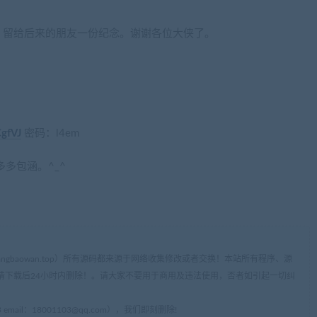
，留给后来的朋友一份纪念。谢谢各位大侠了。
CgfVJ
密码：l4em
多包涵。^_^
ww.cangbaowan.top）所有源码都来源于网络收集修改或者交换！本站所有程序、源
请下载后24小时内删除！。请大家不要用于商用及违法使用，否者如引起一切纠
mail：
18001103@qq.com
），我们即刻删除!