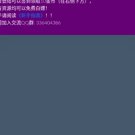
日登陆可以签到领取10金币（在右侧下方），
有资源均可以免费白嫖！
手请阅读
《新手指南》
！！
加入交流QQ群: 336404386