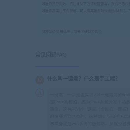
如遇到资源失效，请在此贴下方评论区留言，我们将尽快
如遇资源实在不会架设，可以换其他游戏或者版本试试，
网游单机网-脚本王
»
飘云阁破解工具包
常见问题FAQ
什么叫一键端？什么是手工端？
一键端：一般是虚拟机VM一键端或者wi
是linux系统的，因为linux系统大家
镜像，这种叫VM一键端（虚拟机一键端）
的快捷方式之类的，这种端实际和手工端
端本身就是win系统的服务端，那就没必