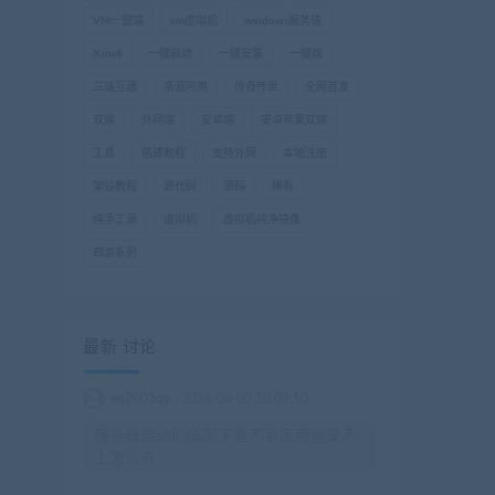
VM一键端
vm虚拟机
windows服务端
Xshell
一键启动
一键安装
一键端
三端互通
亲测可用
传奇传世
全网首发
双端
外网端
安卓端
安卓苹果双端
工具
搭建教程
支持外网
本地注册
架设教程
源代码
源码
稀有
纯手工源
虚拟机
虚拟机纯净镜像
西游系列
最新 讨论
eq2003qe
2026-08-02 10:09:10
服务器启动的情况下看不到区服登录不
上怎么办