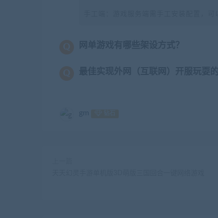
手工端：游戏服务端需手工安装配置，可
网单游戏有哪些架设方式？
最佳实现外网（互联网）开服玩耍
gm
钻石
上一篇
天天幻灵手游单机版3D萌版三国回合一键网络游戏