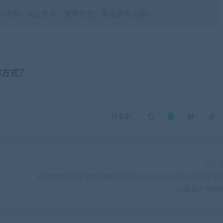
以开服，适合老手，推荐方式！架设更有乐趣！
的方式？
分享到：
下一
E剑终情易语言完美破解版支持5.6|5.5|5.41|5.37补丁带易语
5.6版官方安装