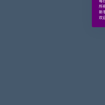
每
所
新
欢迎