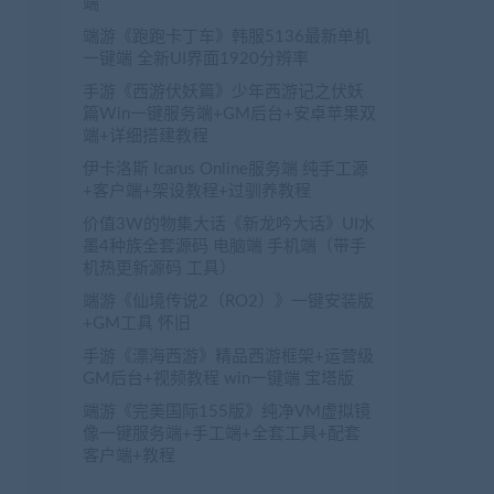
端
端游《跑跑卡丁车》韩服5136最新单机
一键端 全新UI界面1920分辨率
手游《西游伏妖篇》少年西游记之伏妖
篇Win一键服务端+GM后台+安卓苹果双
端+详细搭建教程
伊卡洛斯 Icarus Online服务端 纯手工源
+客户端+架设教程+过驯养教程
价值3W的物集大话《新龙吟大话》UI水
墨4种族全套源码 电脑端 手机端（带手
机热更新源码 工具）
端游《仙境传说2（RO2）》一键安装版
+GM工具 怀旧
手游《漂海西游》精品西游框架+运营级
GM后台+视频教程 win一键端 宝塔版
端游《完美国际155版》纯净VM虚拟镜
像一键服务端+手工端+全套工具+配套
客户端+教程