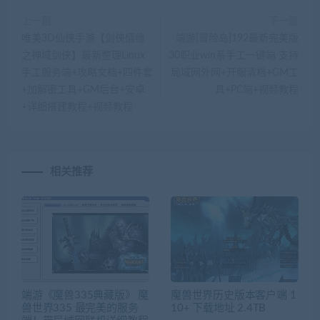
上一篇
下一篇
唯美3D仙侠手游【剑侠情缘
端游[冒险岛]192最新完美版
之神域剑侠】最新整理Linux
30职业win系手工一键端 支持
手工服务端+攻略文档+四件套
局域网外网+开服清档+GM工
+加解密工具+GM后台+安卓
具+PC端+视频教程
+详细搭建教程+视频教程
相关推荐
端游《魔兽335典藏版》 魔
魔兽世界历史版本客户端 1
兽世界335 最完美的服务
10+ 下载地址 2.4TB