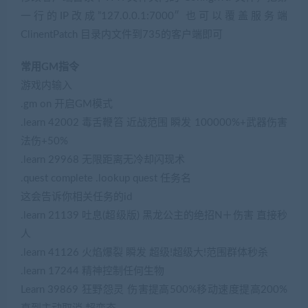
一行的IP改成”127.0.0.1:7000″ 也可以覆盖服务端
ClinentPatch 目录内文件到735的客户端即可
常用GM指令
游戏内输入
.gm on 开启GM模式
.learn 42002 毒舌鞭笞 近战范围 瞬发 100000%+武器伤害
法伤+50%
.learn 29968 无限距离无冷却闪现术
.quest complete .lookup quest 任务名
这会告诉你相关任务的id
.learn 21139 吐息(超级版) 黑龙公主的绝招N＋伤害 直接秒
人
.learn 41126 火焰爆裂 瞬发 超级!超级大!范围群体秒杀
.learn 17244 精神控制任何生物
Learn 39869 狂野怨灵 伤害提高500%移动速度提高200%