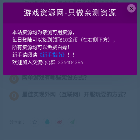
部分都是做好了启动服务端的快捷方式之类的，
×
这种端实际和手工端相差不大了。win系统的一键
游戏资源网-只做亲测资源
端实际就是手工端！我个人认为如果端本身就是
win系统的服务端，那就没必要去弄vm一键端
本站资源均为亲测可用资源，
了！
每日登陆可以签到领取10金币（在右侧下方），
所有资源均可以免费白嫖！
手工端：游戏服务端需手工安装配置，可以开
新手请阅读
《新手指南》
！！
服，适合老手，推荐方式！架设更有乐趣！
欢迎加入交流QQ群: 336404386
网单游戏有哪些架设方式？
最佳实现外网（互联网）开服玩耍的方式？
分享到：