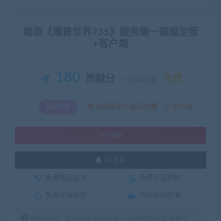
端游《魔兽世界735》服务端一键稳定版
+客户端
180
贡献分
免费
VIP会员优惠:
该资源永久钻石免费
去升级
钻石特权
支付下载
QQ咨询
免费售后咨询
免费下载更新
免费安装指导
持续BUG修复
特别声明：本站所有源码来源于网络收集修改或者交