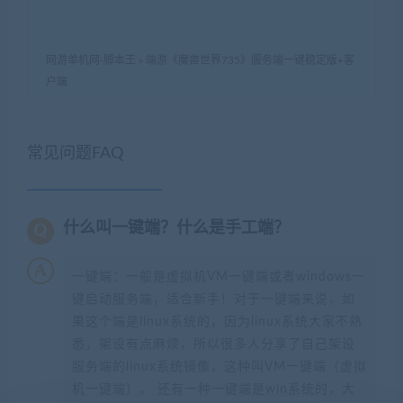
网游单机网-脚本王
»
端游《魔兽世界735》服务端一键稳定版+客
户端
常见问题FAQ
什么叫一键端？什么是手工端？
一键端：一般是虚拟机VM一键端或者windows一
键启动服务端，适合新手！对于一键端来说，如
果这个端是linux系统的，因为linux系统大家不熟
悉，架设有点麻烦，所以很多人分享了自己架设
服务端的linux系统镜像，这种叫VM一键端（虚拟
机一键端）。 还有一种一键端是win系统的，大