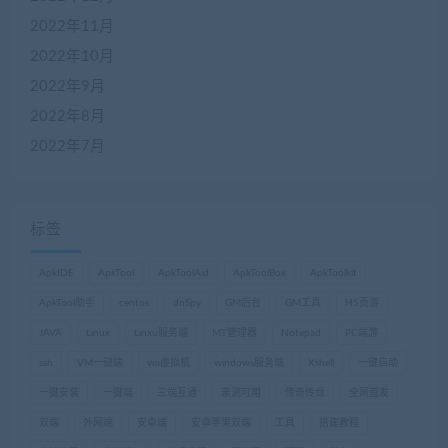
2022年11月
2022年10月
2022年9月
2022年8月
2022年7月
标签
ApkIDE
ApkTool
ApkToolAid
ApkToolBox
ApkToolkit
ApkTool助手
centos
dnSpy
GM后台
GM工具
H5页游
JAVA
Linux
Linxu服务端
MT管理器
Notepad
PC端游
ssh
VM一键端
vm虚拟机
windows服务端
Xshell
一键启动
一键安装
一键端
三端互通
亲测可用
传奇传世
全网首发
双端
外网端
安卓端
安卓苹果双端
工具
搭建教程