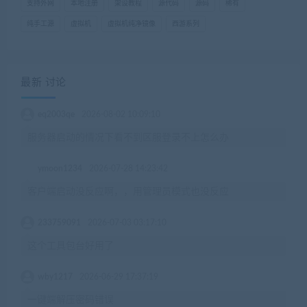
支持外网
本地注册
架设教程
源代码
源码
稀有
纯手工源
虚拟机
虚拟机纯净镜像
西游系列
最新 讨论
eq2003qe
2026-08-02 10:09:10
服务器启动的情况下看不到区服登录不上怎么办
ymoon1234
2026-07-28 14:23:42
客户端启动没反应啊，，用管理员模式也没反应
233759091
2026-07-03 03:17:10
这个工具包台好用了
wby1217
2026-06-29 17:37:19
一键端解压密码错误