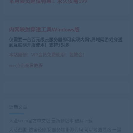
本月会员超值特惠！永久仅需199
内网映射穿透工具Windows版
仅需要一台百元级云服务器即可实现内网\局域网游戏穿透
到互联网开服使用！支持1对多
本站原创！VIP会员免费使用！包教会！
»»»»点击查看教程
近期文章
人渣scum官方中文版 最新多版本 破解下载
大话战国-仿官轻修版 服务端带源代码 可以地图寻路 一键