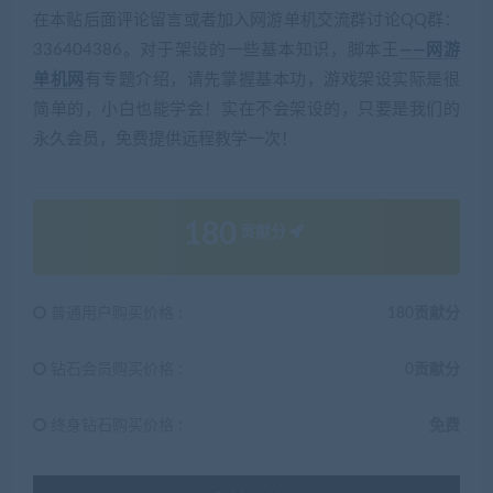
在本贴后面评论留言或者加入网游单机交流群讨论QQ群：
336404386。对于架设的一些基本知识，脚本王
——网游
单机网
有专题介绍，请先掌握基本功，游戏架设实际是很
简单的，小白也能学会！实在不会架设的，只要是我们的
永久会员，免费提供远程教学一次！
180
贡献分
普通用户购买价格 :
180贡献分
钻石会员购买价格 :
0贡献分
终身钻石购买价格 :
免费