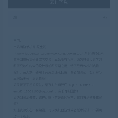
支付下载
已售
42
声明：
本站网游单机网-藏宝湾
（www.jiaobenwang.com/www.cangbaowan.top）所有源码都来
源于网络收集修改或者交换！本站所有程序、源码只供大家学习
和研究软件内含的设计思想和原理之用，请下载后24小时内删
除！。请大家不要用于商用及违法使用，否者如引起一切纠纷与
本网站无关，后果自负！！
如果侵犯了您的权益，请及时告知我们（QQ： 18001103
email：
18001103@qq.com
），我们即刻删除!
如遇到资源失效，请在此贴下方评论区留言，我们将尽快补充资
源！
如遇资源实在不会架设，可以换其他游戏或者版本试试，不要纠
结一个版本。