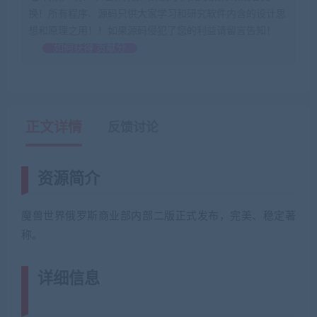
换！所有程序、源码只供大家学习和研究软件内含的设计思
想和原理之用！！如果源码侵犯了您的利益请留言告知！
如何获得 贡献分
正文详情
反馈讨论
资源简介
魔兽世界俄罗斯商业部内部二版正式发布，完美、稳定著
称。
详细信息
(网游单机网-藏宝湾
www.jiaobenwang.com)