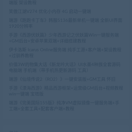
端版 架设教程
笑傲江湖V274 优化小内存 4G 启动一键端
端游《跑跑卡丁车》韩服5136最新单机一键端 全新UI界面
1920分辨率
手游《西游伏妖篇》少年西游记之伏妖篇Win一键服务端
+GM后台+安卓苹果双端+详细搭建教程
伊卡洛斯 Icarus Online服务端 纯手工源+客户端+架设教程
+过驯养教程
价值3W的物集大话《新龙吟大话》UI水墨4种族全套源码
电脑端 手机端（带手机热更新源码 工具）
端游《仙境传说2（RO2）》一键安装版+GM工具 怀旧
手游《漂海西游》精品西游框架+运营级GM后台+视频教程
win一键端 宝塔版
端游《完美国际155版》纯净VM虚拟镜像一键服务端+手
工端+全套工具+配套客户端+教程