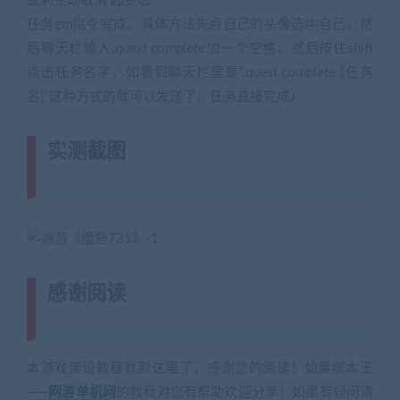
直到主动取消 超变态
任务gm指令完成。具体方法先点自己的头像选中自己，然
后聊天栏输入.quest complete加一个空格，然后按住shift
点击任务名字，如看到聊天栏里是“.quest complete [任务
名]”这种方式的就可以发送了，任务直接完成）
实测截图
(转载注明来源网游单机网
jiaobenwang.com)
感谢阅读
(转载注明来源 网游单机网
cangbaowan.top)
本游戏架设教程就到这里了，感谢您的阅读！如果脚本王
——网游单机网
的教程对您有帮助欢迎分享！如果有疑问请