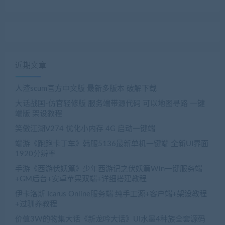
近期文章
人渣scum官方中文版 最新多版本 破解下载
大话战国-仿官轻修版 服务端带源代码 可以地图寻路 一键
端版 架设教程
笑傲江湖V274 优化小内存 4G 启动一键端
端游《跑跑卡丁车》韩服5136最新单机一键端 全新UI界面
1920分辨率
手游《西游伏妖篇》少年西游记之伏妖篇Win一键服务端
+GM后台+安卓苹果双端+详细搭建教程
伊卡洛斯 Icarus Online服务端 纯手工源+客户端+架设教程
+过驯养教程
价值3W的物集大话《新龙吟大话》UI水墨4种族全套源码