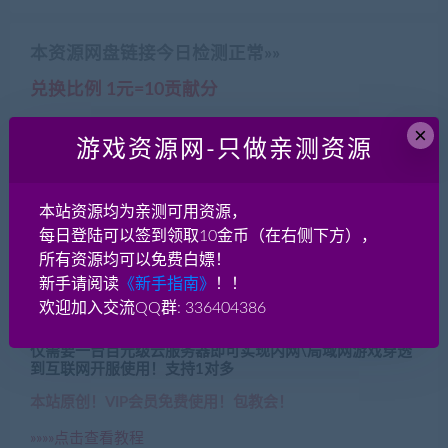
本资源网盘链接今日检测正常»»
兑换比例 1元=10贡献分
开通VIP全站免费下载更划算！
×
游戏资源网-只做亲测资源
本月会员超值特惠！包月仅需59
本月会员超值特惠！包季仅需99
本站资源均为亲测可用资源，
本月会员超值特惠！永久仅需199
每日登陆可以签到领取10金币（在右侧下方），
所有资源均可以免费白嫖！
新手请阅读
《新手指南》
！！
欢迎加入交流QQ群: 336404386
内网映射穿透工具Windows版
仅需要一台百元级云服务器即可实现内网\局域网游戏穿透
到互联网开服使用！支持1对多
本站原创！VIP会员免费使用！包教会！
»»»»点击查看教程