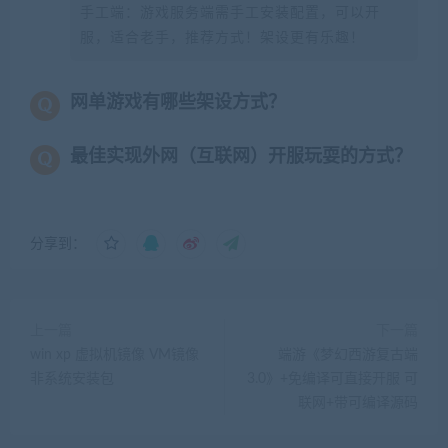
手工端：游戏服务端需手工安装配置，可以开
服，适合老手，推荐方式！架设更有乐趣！
网单游戏有哪些架设方式？
最佳实现外网（互联网）开服玩耍的方式？
分享到：
上一篇
下一篇
win xp 虚拟机镜像 VM镜像
端游《梦幻西游复古端
非系统安装包
3.0》+免编译可直接开服 可
联网+带可编译源码