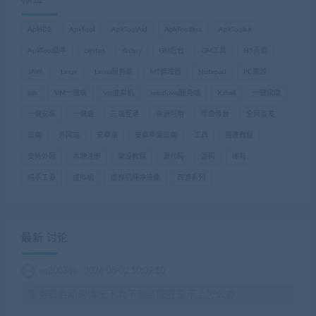
ApkIDE
ApkTool
ApkToolAid
ApkToolBox
ApkToolkit
ApkTool助手
centos
dnSpy
GM后台
GM工具
H5页游
JAVA
Linux
Linxu服务端
MT管理器
Notepad
PC端游
ssh
VM一键端
vm虚拟机
windows服务端
Xshell
一键启动
一键安装
一键端
三端互通
亲测可用
传奇传世
全网首发
双端
外网端
安卓端
安卓苹果双端
工具
搭建教程
支持外网
本地注册
架设教程
源代码
源码
稀有
纯手工源
虚拟机
虚拟机纯净镜像
西游系列
最新 讨论
eq2003qe
2026-08-02 10:09:10
服务器启动的情况下看不到区服登录不上怎么办