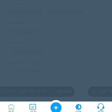
ymoon1234
2026-07-28 14:23:42
客户端启动没反应啊，，用管理员模式也没反应
233759091
2026-07-03 03:17:10
这个工具包台好用了
wby1217
2026-06-29 17:37:19
一键端解压密码错误
chow118
2026-06-29 02:01:59
./startup.sh??在哪裡
 端游《仙境传说2（RO2）》一键安装版+
qq** 刚刚下载了
© 2020 by jiaobenwang.com All rights reserved
湘ICP备18020817号