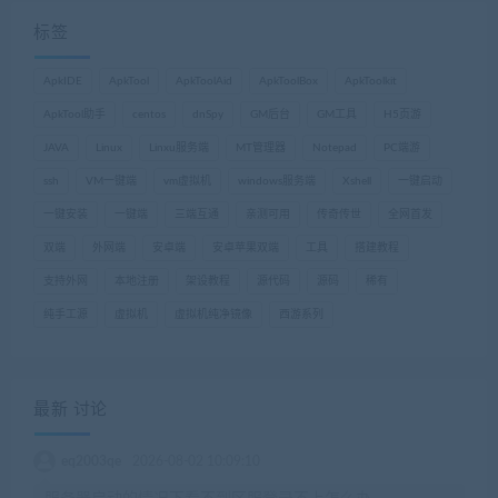
标签
ApkIDE
ApkTool
ApkToolAid
ApkToolBox
ApkToolkit
ApkTool助手
centos
dnSpy
GM后台
GM工具
H5页游
JAVA
Linux
Linxu服务端
MT管理器
Notepad
PC端游
ssh
VM一键端
vm虚拟机
windows服务端
Xshell
一键启动
一键安装
一键端
三端互通
亲测可用
传奇传世
全网首发
双端
外网端
安卓端
安卓苹果双端
工具
搭建教程
支持外网
本地注册
架设教程
源代码
源码
稀有
纯手工源
虚拟机
虚拟机纯净镜像
西游系列
最新 讨论
eq2003qe
2026-08-02 10:09:10