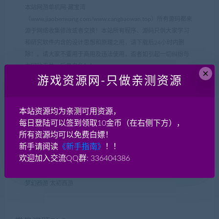
本站网游单机网-藏宝湾
（www.jiaobenwang.com/www.cangbaowan.top）所有源码都来
源于网络收集修改或者交换！本站所有程序、源码只供大家学习
和研究软件内含的设计思想和原理之用，请下载后24小时内删
除！。请大家不要用于商用及违法使用，否者如引起一切纠纷与
本网站无关，后果自负！！
×
如果侵犯了您的权益，请及时告知我们（QQ： 18001103
游戏资源网-只做亲测资源
email：
18001103@qq.com
），我们即刻删除!
如遇到资源失效，请在此贴下方评论区留言，我们将尽快补充资
本站资源均为亲测可用资源，
源！
每日登陆可以签到领取10金币（在右侧下方），
如遇资源实在不会架设，可以换其他游戏或者版本试试，不要纠
所有资源均可以免费白嫖！
结一个版本。
新手请阅读
《新手指南》
！！
欢迎加入交流QQ群: 336404386
网游单机网-脚本王
»
手游【初见西游】vm一键端+安卓 MT3换皮
梦幻西游 太初西游