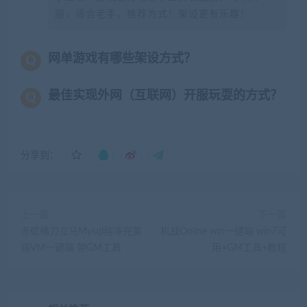
服，适合老手，推荐方式！架设更有乐趣！
网单游戏有哪些架设方式？
最佳实现外网（互联网）开服玩耍的方式？
分享到：
上一篇
下一篇
赤壁横刀立马Mysql纯净完美
机战Online win一键端 win7可
端VM一键端 带GM工具
用+GM工具+教程