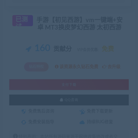
已测
手游【初见西游】vm一键端+安
试
卓 MT3换皮梦幻西游 太初西游
160
贡献分
免费
VIP会员优惠:
该资源永久钻石免费
去升级
钻石特权
支付下载
QQ咨询
免费售后咨询
免费下载更新
免费安装指导
持续BUG修复
特别声明：本站所有源码来源于网络收集修改或者交