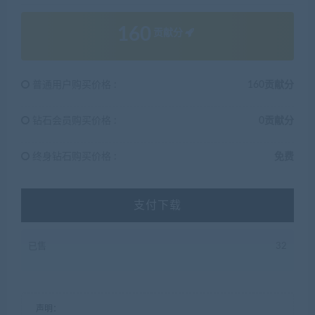
160
贡献分
普通用户购买价格 :
160贡献分
钻石会员购买价格 :
0贡献分
终身钻石购买价格 :
免费
支付下载
已售
32
声明：