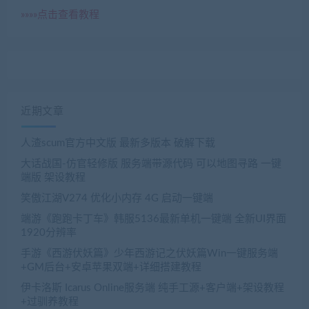
»»»»点击查看教程
近期文章
人渣scum官方中文版 最新多版本 破解下载
大话战国-仿官轻修版 服务端带源代码 可以地图寻路 一键
端版 架设教程
笑傲江湖V274 优化小内存 4G 启动一键端
端游《跑跑卡丁车》韩服5136最新单机一键端 全新UI界面
1920分辨率
手游《西游伏妖篇》少年西游记之伏妖篇Win一键服务端
+GM后台+安卓苹果双端+详细搭建教程
伊卡洛斯 Icarus Online服务端 纯手工源+客户端+架设教程
+过驯养教程