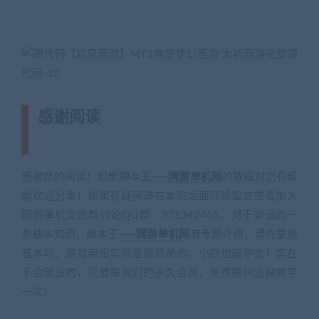
感谢阅读
(转载注明来源 藏宝湾
cangbaowan.top)
感谢您的阅读！如果脚本王
——网游单机网
的教程对您有帮
助欢迎分享！如果有疑问请在本贴后面评论留言或者加入
网游单机交流群讨论QQ群：371342465。对于架设的一
些基本知识，脚本王
——网游单机网
有专题介绍，请先掌握
基本功，游戏架设实际是很简单的，小白也能学会！实在
不会架设的，只要是我们的永久会员，免费提供远程教学
一次！