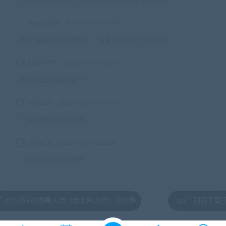
服务器启动的情况下看不到区服登录不上怎么办
ymoon1234
2026-07-28 14:23:42
客户端启动没反应啊，，用管理员模式也没反应
233759091
2026-07-03 03:17:10
这个工具包台好用了
wby1217
2026-06-29 17:37:19
一键端解压密码错误
chow118
2026-06-29 02:01:59
./startup.sh??在哪裡
的物集大话《新龙吟大话》UI水墨
pp** 刚刚下载了 端游[
© 2020 by jiaobenwang.com All rights reserved
湘ICP备18020817号