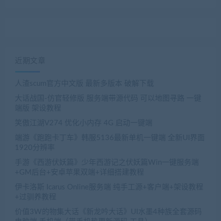
近期文章
人渣scum官方中文版 最新多版本 破解下载
大话战国-仿官轻修版 服务端带源代码 可以地图寻路 一键
端版 架设教程
笑傲江湖V274 优化小内存 4G 启动一键端
端游《跑跑卡丁车》韩服5136最新单机一键端 全新UI界面
1920分辨率
手游《西游伏妖篇》少年西游记之伏妖篇Win一键服务端
+GM后台+安卓苹果双端+详细搭建教程
伊卡洛斯 Icarus Online服务端 纯手工源+客户端+架设教程
+过驯养教程
价值3W的物集大话《新龙吟大话》UI水墨4种族全套源码