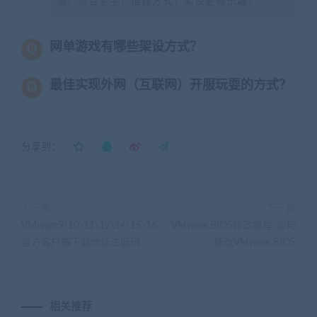
服，适合老手，推荐方式！架设更有乐趣！
网单游戏有哪些架设方式？
最佳实现外网（互联网）开服玩耍的方式？
分享到：
上一篇
下一篇
VMware9\10\11\12\14\15\16
VMware.BIOS修改教程-如何
官方客户端下载地址注册码
修改VMware BIOS
相关推荐