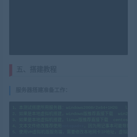
五、搭建教程
服务器搭建准备工作
：
1、本测试搭建所用服务器：windows2008r2x64+1H2G   linux7
2、如果是本地虚拟机搭建，windows版推荐直接下载  win2008
3、如果是本地虚拟机搭建，linux版推荐直接下载  centos7.
4、文本文件修改推荐使用
notepad++
，因为用记事本可能导致文
5、使用VM虚拟机版服务端，需要修改本地网卡IP地址，虚拟网卡