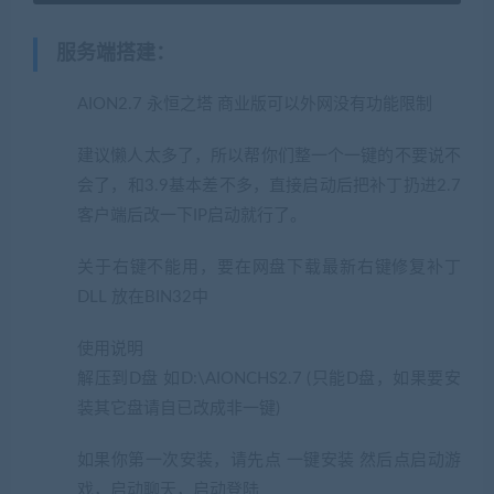
服务端搭建
：
AION2.7 永恒之塔 商业版可以外网没有功能限制
建议懒人太多了，所以帮你们整一个一键的不要说不
会了，和3.9基本差不多，直接启动后把补丁扔进2.7
客户端后改一下IP启动就行了。
关于右键不能用，要在网盘下载最新右键修复补丁
DLL 放在BIN32中
使用说明
解压到D盘 如D:\AIONCHS2.7 (只能D盘，如果要安
装其它盘请自已改成非一键)
如果你第一次安装，请先点 一键安装 然后点启动游
戏，启动聊天，启动登陆