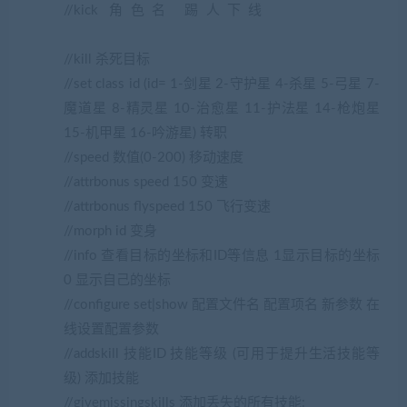
//kick 角色名 踢人下线
(网游单机网
www.cangbaowan.top)
//kill 杀死目标
//set class id (id= 1-剑星 2-守护星 4-杀星 5-弓星 7-
魔道星 8-精灵星 10-治愈星 11-护法星 14-枪炮星
15-机甲星 16-吟游星) 转职
//speed 数值(0-200) 移动速度
//attrbonus speed 150 变速
//attrbonus flyspeed 150 飞行变速
//morph id 变身
//info 查看目标的坐标和ID等信息 1显示目标的坐标
0 显示自己的坐标
//configure set|show 配置文件名 配置项名 新参数 在
线设置配置参数
//addskill 技能ID 技能等级 (可用于提升生活技能等
级) 添加技能
//givemissingskills 添加丢失的所有技能: