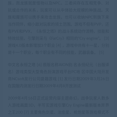
族，而龙族就是怪物以及NPC。三者间存在互相竞争、对
抗或合作的关系，玩家可以从中体验大规模的种族战。天
族和魔族可以携手来攻击龙族，也可以收纳NPC到旗下来
当作同伴，缩小敌对玩家的领土范围。游戏不但有PVP，还
有PVE和PVX，《永恒之塔》的战斗系统动作流畅，技能和
特效炫丽，引擎则采与《FarCry》相同的“Cry engine”。 [3]
游戏4.0版本新增加3个职业 [4] ，游戏中共有十一星，分别
是十一个职业，每个职业有不同的技能，武器装备。 [5]
中文名永恒之塔 [6] 原版名称AION别 名永恒纪元（台服译
名）游戏类型大型角色扮演游戏平台PC地 区中国大陆开发
商NCsoft发行公司盛趣游戏 [1] 发行日期2009年3月26日
在国服内测发行日期2009年4月8开放测试
2009年4月16日正式运营内容主题奇幻，战争玩家人数多
人游戏画面3D，半写实游戏引擎Cry Engine最新版本异界
之王200 [7] 主要角色剑星、治愈星、枪炮星等游戏模式不