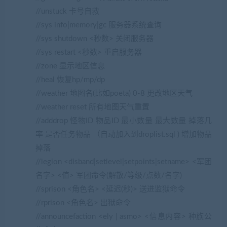
//unstuck 卡号自救
//sys info|memory|gc 服务器系统查询
//sys shutdown <秒数> 关闭服务器
//sys restart <秒数> 重启服务器
//zone 显示地区信息
//heal 恢复hp/mp/dp
//weather 地图名(比如poeta) 0-8 更改地区天气
//weather reset 所有地图天气重置
//adddrop 怪物ID 物品ID 最小数量 最大数量 掉落几
率 是否任务物品 （自动加入到droplist.sql ) 增加物品
掉落
//legion <disband|setlevel|setpoints|setname> <军团
名字> <值> 军团命令(解散/等级/点数/名字)
//sprison <角色名> <延迟(秒)> 送进监狱命令
//rprison <角色名> 出狱命令
//announcefaction <ely | asmo> <信息内容> 种族公