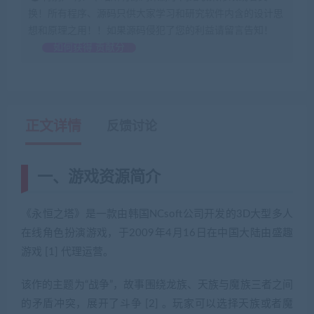
换！所有程序、源码只供大家学习和研究软件内含的设计思
想和原理之用！！如果源码侵犯了您的利益请留言告知！
如何获得 贡献分
正文详情
反馈讨论
一、游戏资源简介
《永恒之塔》是一款由韩国NCsoft公司开发的3D大型多人
在线角色扮演游戏，于2009年4月16日在中国大陆由盛趣
游戏 [1] 代理运营。
该作的主题为“战争”，故事围绕龙族、天族与魔族三者之间
的矛盾冲突，展开了斗争 [2] 。玩家可以选择天族或者魔