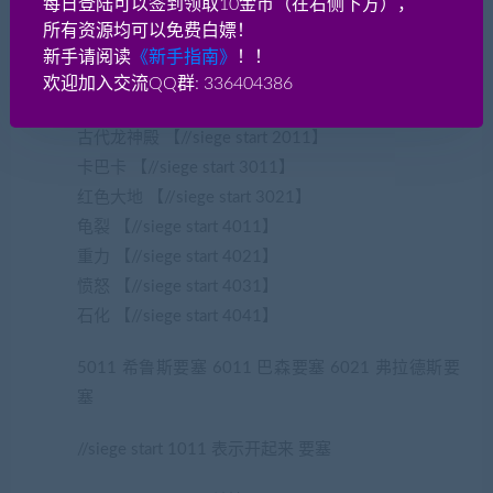
每日登陆可以签到领取10金币（在右侧下方），
古代 【//siege start 1211】
所有资源均可以免费白嫖！
亚湖 【//siege start 1251】
新手请阅读
《新手指南》
！！
欢迎加入交流QQ群: 336404386
贪婪祭坛 【//siege start 2021】
古代龙神殿 【//siege start 2011】
卡巴卡 【//siege start 3011】
红色大地 【//siege start 3021】
龟裂 【//siege start 4011】
重力 【//siege start 4021】
愤怒 【//siege start 4031】
石化 【//siege start 4041】
5011 希鲁斯要塞 6011 巴森要塞 6021 弗拉德斯要
塞
//siege start 1011 表示开起来 要塞