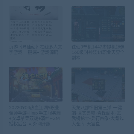
页游《寻仙纪》在线多人文
诛仙3单机1447虚拟机镜像
字游戏 一键端+ 游戏源码
160级封神装14职业天界全
副本
20220904热血江湖9职业
天龙八部怀旧第三弹-一键
偃师手游+linux手工服务端
端-真实兽魂-青丘副本-玄
+安卓苹果双端+清档+GM
武镜挖宝-兵行四象-大背包
授权后台-可外网开服
大仓库-天宫盒