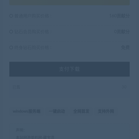
普通用户购买价格 :
160贡献分
钻石会员购买价格 :
0贡献分
终身钻石购买价格 :
免费
支付下载
已售
30
windows服务端
一键启动
全网首发
支持外网
声明：
本站网游单机网-藏宝湾