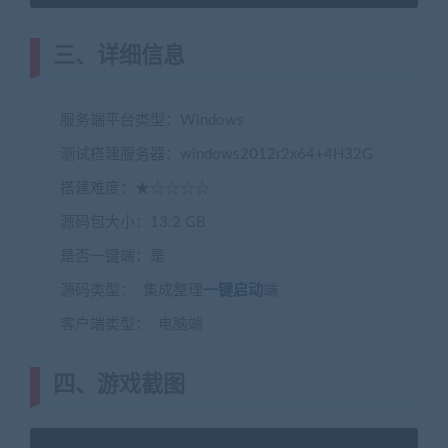
三、详细信息
服务端平台类型：Windows
测试搭建服务器：windows2012r2x64+4H32G
搭建难度：★☆☆☆☆
源码包大小：13.2 GB
是否一键端：是
源码类型： 集成整理
一键启动
端
客户端类型： 电脑端
四、游戏截图