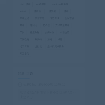
VM一键端
vm虚拟机
windows服务端
Xshell
一键启动
一键安装
一键端
三端互通
亲测可用
传奇传世
全网首发
双端
外网端
安卓端
安卓苹果双端
工具
搭建教程
支持外网
本地注册
架设教程
源代码
源码
稀有
纯手工源
虚拟机
虚拟机纯净镜像
西游系列
最新 讨论
eq2003qe
2026-08-02 10:09:10
服务器启动的情况下看不到区服登录不
上怎么办