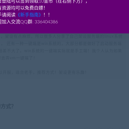
日登陆可以签到领取10金币（在右侧下方），
有资源均可以免费白嫖！
手请阅读
《新手指南》
！！
加入交流QQ群: 336404386
ndows一键启动服务端，适合新手！对于一键端来说，如果这个端
不熟悉，架设有点麻烦，所以很多人分享了自己架设服务端的linux系统
。 还有一种一键端是win系统的，大部分都是做好了启动服务端
相差不大了。win系统的一键端实际就是手工端！我个人认为如果
要去弄vm一键端了！
以开服，适合老手，推荐方式！架设更有乐趣！
的方式？