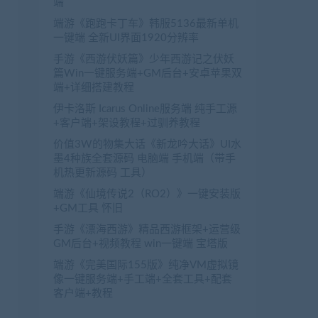
端
端游《跑跑卡丁车》韩服5136最新单机
一键端 全新UI界面1920分辨率
手游《西游伏妖篇》少年西游记之伏妖
篇Win一键服务端+GM后台+安卓苹果双
端+详细搭建教程
伊卡洛斯 Icarus Online服务端 纯手工源
+客户端+架设教程+过驯养教程
价值3W的物集大话《新龙吟大话》UI水
墨4种族全套源码 电脑端 手机端（带手
机热更新源码 工具）
端游《仙境传说2（RO2）》一键安装版
+GM工具 怀旧
手游《漂海西游》精品西游框架+运营级
GM后台+视频教程 win一键端 宝塔版
端游《完美国际155版》纯净VM虚拟镜
像一键服务端+手工端+全套工具+配套
客户端+教程