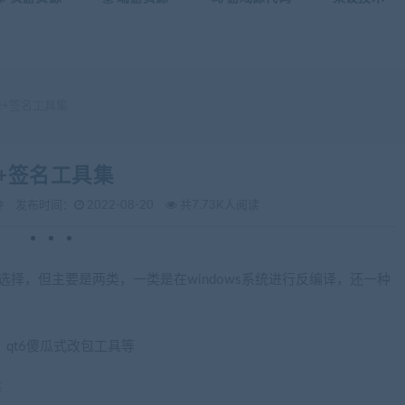
译+签名工具集
译+签名工具集
钟
发布时间：
2022-08-20
共7.73K人阅读
选择，但主要是两类，一类是在windows系统进行反编译，还一种
L、qt6傻瓜式改包工具等
等