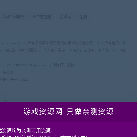
ApkTool助手
MT管理器
安卓端
工具
ww.cangbaowan.top）所有源码都来源于网络收集修改或者交换！本站所有程序、源
请下载后24小时内删除！。请大家不要用于商用及违法使用，否者如引起一切纠
mail：
18001103@qq.com
），我们即刻删除!
补充资源！
不要纠结一个版本。
名工具集
游戏资源网-只做亲测资源
站资源均为亲测可用资源，