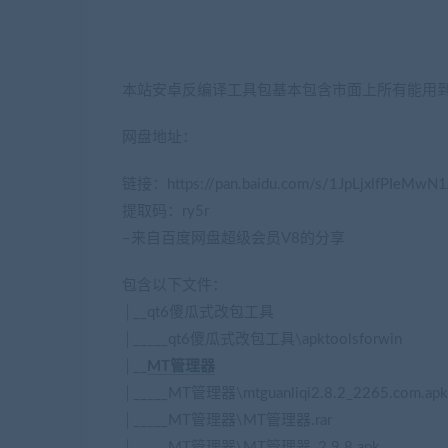
本站安卓反编译工具包基本包含市面上所有能用到
网盘地址：
(转载注明来源jiaobenwang.com)
链接：https://pan.baidu.com/s/1JpLjxlfPIeMwN
提取码：ry5r
–来自百度网盘超级会员V8的分享
包含以下文件：
│__qt6傻瓜式改包工具
│_____qt6傻瓜式改包工具\apktoolsforwin
│__
MT管理器
│_____MT管理器\mtguanliqi2.8.2_2265.com.apk
│_____MT管理器\MT管理器.rar
│_____MT管理器\MT管理器_2.9.8.apk