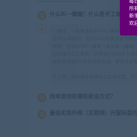
每
所
什么叫一键端？什么是手工端？
新
欢迎
一键端：一般是虚拟机VM一键端或者wi
是linux系统的，因为linux系统大家
镜像，这种叫VM一键端（虚拟机一键端）
的快捷方式之类的，这种端实际和手工端
端本身就是win系统的服务端，那就没必
手工端：游戏服务端需手工安装配置，可
网单游戏有哪些架设方式？
最佳实现外网（互联网）开服玩耍