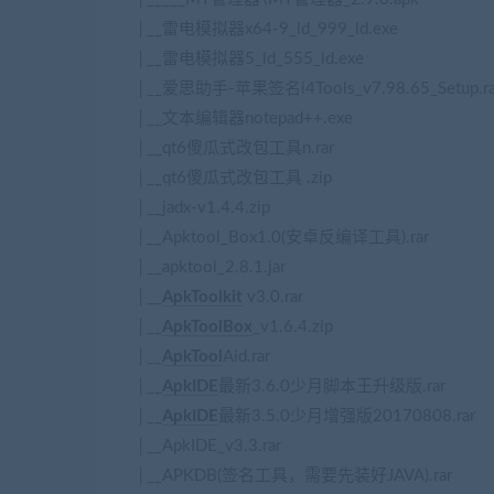
│__雷电模拟器x64-9_ld_999_ld.exe
│__雷电模拟器5_ld_555_ld.exe
│__爱思助手-苹果签名i4Tools_v7.98.65_Setup.ra
│__文本编辑器notepad++.exe
│__qt6傻瓜式改包工具n.rar
│__qt6傻瓜式改包工具 .zip
│__jadx-v1.4.4.zip
│__Apktool_Box1.0(安卓反编译工具).rar
│__apktool_2.8.1.jar
│__
ApkToolkit
v3.0.rar
│__
ApkToolBox
_v1.6.4.zip
│__
ApkTool
Aid.rar
│__
ApkIDE
最新3.6.0少月脚本王升级版.rar
│__
ApkIDE
最新3.5.0少月增强版20170808.rar
│__ApkIDE_v3.3.rar
│__APKDB(签名工具，需要先装好JAVA).rar