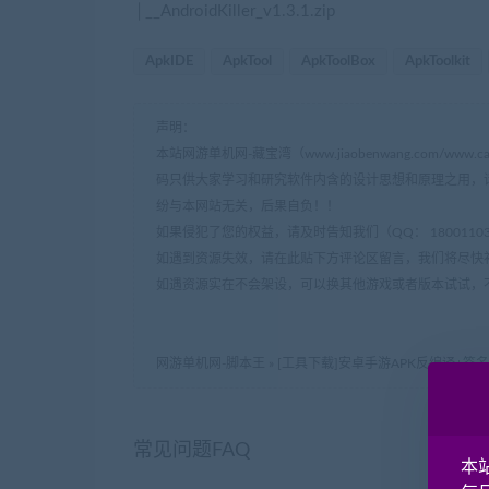
│__AndroidKiller_v1.3.1.zip
ApkIDE
ApkTool
ApkToolBox
ApkToolkit
声明：
本站网游单机网-藏宝湾（www.jiaobenwang.com/w
码只供大家学习和研究软件内含的设计思想和原理之用，
纷与本网站无关，后果自负！！
如果侵犯了您的权益，请及时告知我们（QQ： 18001103 e
如遇到资源失效，请在此贴下方评论区留言，我们将尽快
如遇资源实在不会架设，可以换其他游戏或者版本试试，
网游单机网-脚本王
»
[工具下载]安卓手游APK反编译+签
常见问题FAQ
本