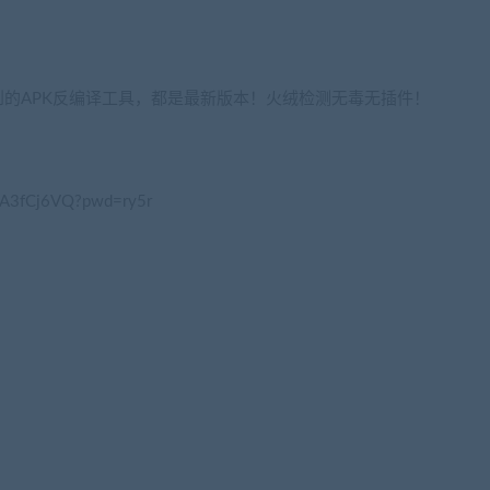
的APK反编译工具，都是最新版本！火绒检测无毒无插件！
1A3fCj6VQ?pwd=ry5r