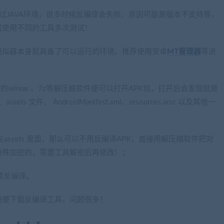
要通过JAVA环境，很多时候反编译会失败，原因可能是版本不支持等，
试使用不同的工具多次测试！
模拟器本身就具备了可以运行的环境。推荐使用安卓
MT管理器
等进
winrar 、7z等解压缩软件便可以打开APK包，打开后会发现就是
ets 文件、 AndroidManifest.xml、resources.arsc 以及其他一
在assets 里面，那么可以不用反编译APK，直接用解压缩软件把对
特殊加密的，需要工具解密后再修改）；
需要反编译。
随便下载反编译工具，问题很多！