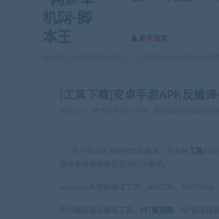
新手指南
当前位置：
网游单机网-脚本王
[工具下载]安卓手游APK反编
>
[工具下载]安卓手游APK反编
作者 :
gm
本文共1303个字，预计阅读时间需要4分
1、关于安卓手游APK的反编译，有多种
工具
可以
是在安卓模拟器里面进行反编译。
windows系统反编译工具：APKIDE、APKTOO
安卓模拟器反编译工具：
MT管理器
、NP管理器