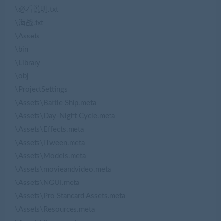
\必看说明.txt
\海战.txt
\Assets
\bin
\Library
\obj
\ProjectSettings
\Assets\Battle Ship.meta
\Assets\Day-Night Cycle.meta
\Assets\Effects.meta
\Assets\iTween.meta
\Assets\Models.meta
\Assets\movieandvideo.meta
\Assets\NGUI.meta
\Assets\Pro Standard Assets.meta
\Assets\Resources.meta