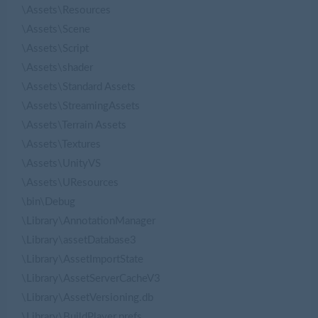
\Assets\Resources
\Assets\Scene
\Assets\Script
\Assets\shader
\Assets\Standard Assets
\Assets\StreamingAssets
\Assets\Terrain Assets
\Assets\Textures
\Assets\UnityVS
\Assets\UResources
\bin\Debug
\Library\AnnotationManager
\Library\assetDatabase3
\Library\AssetImportState
\Library\AssetServerCacheV3
\Library\AssetVersioning.db
\Library\BuildPlayer.prefs