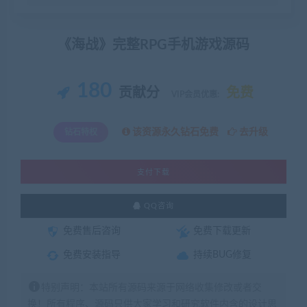
《海战》完整RPG手机游戏源码
180
贡献分
免费
VIP会员优惠:
该资源永久钻石免费
去升级
钻石特权
支付下载
QQ咨询
免费售后咨询
免费下载更新
免费安装指导
持续BUG修复
特别声明：本站所有源码来源于网络收集修改或者交
换！所有程序、源码只供大家学习和研究软件内含的设计思