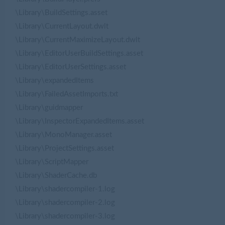
\Library\BuildSettings.asset
\Library\CurrentLayout.dwlt
\Library\CurrentMaximizeLayout.dwlt
\Library\EditorUserBuildSettings.asset
\Library\EditorUserSettings.asset
\Library\expandedItems
\Library\FailedAssetImports.txt
\Library\guidmapper
\Library\InspectorExpandedItems.asset
\Library\MonoManager.asset
\Library\ProjectSettings.asset
\Library\ScriptMapper
\Library\ShaderCache.db
\Library\shadercompiler-1.log
\Library\shadercompiler-2.log
\Library\shadercompiler-3.log