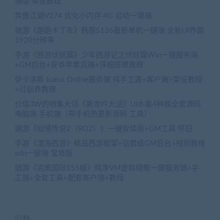
端版 架设教程
笑傲江湖V274 优化小内存 4G 启动一键端
端游《跑跑卡丁车》韩服5136最新单机一键端 全新UI界面
1920分辨率
手游《西游伏妖篇》少年西游记之伏妖篇Win一键服务端
+GM后台+安卓苹果双端+详细搭建教程
伊卡洛斯 Icarus Online服务端 纯手工源+客户端+架设教程
+过驯养教程
价值3W的物集大话《新龙吟大话》UI水墨4种族全套源码
电脑端 手机端（带手机热更新源码 工具）
端游《仙境传说2（RO2）》一键安装版+GM工具 怀旧
手游《漂海西游》精品西游框架+运营级GM后台+视频教程
win一键端 宝塔版
端游《完美国际155版》纯净VM虚拟镜像一键服务端+手
工端+全套工具+配套客户端+教程
归档