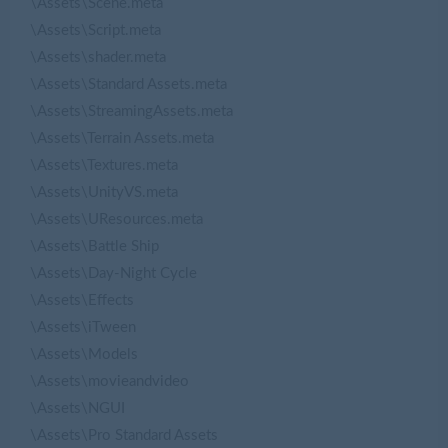
\Assets\Scene.meta
\Assets\Script.meta
\Assets\shader.meta
\Assets\Standard Assets.meta
\Assets\StreamingAssets.meta
\Assets\Terrain Assets.meta
\Assets\Textures.meta
\Assets\UnityVS.meta
\Assets\UResources.meta
\Assets\Battle Ship
\Assets\Day-Night Cycle
\Assets\Effects
\Assets\iTween
\Assets\Models
\Assets\movieandvideo
\Assets\NGUI
\Assets\Pro Standard Assets