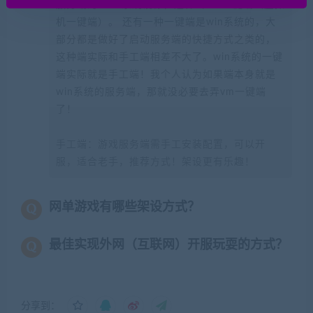
服务端的linux系统镜像，这种叫VM一键端（虚拟
机一键端）。 还有一种一键端是win系统的，大
部分都是做好了启动服务端的快捷方式之类的，
这种端实际和手工端相差不大了。win系统的一键
端实际就是手工端！我个人认为如果端本身就是
win系统的服务端，那就没必要去弄vm一键端
了！
手工端：游戏服务端需手工安装配置，可以开
服，适合老手，推荐方式！架设更有乐趣！
网单游戏有哪些架设方式？
最佳实现外网（互联网）开服玩耍的方式？
分享到：