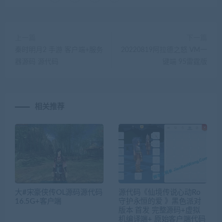
上一篇
下一篇
秦时明月2 手游 客户端+服务
20220819阿拉德之怒 VM一
器源码 源代码
键端 95雷霆版
相关推荐
大#宋豪侠传OL源码源代码
源代码《仙境传说心动Ro
16.5G+客户端
守护永恒的爱 》黑色派对
版本 首发 完整源码+虚拟
机编译端+ 原始客户端代码