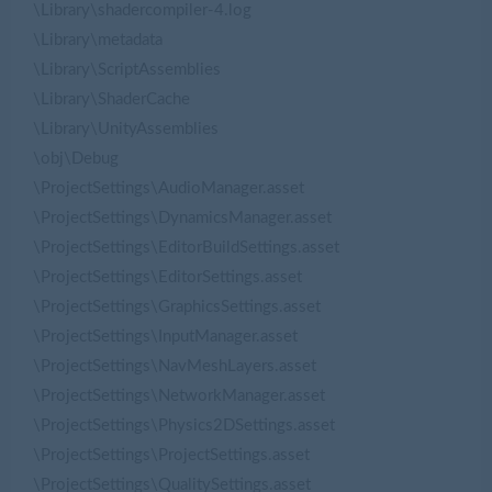
\Library\shadercompiler-4.log
\Library\metadata
\Library\ScriptAssemblies
\Library\ShaderCache
\Library\UnityAssemblies
\obj\Debug
\ProjectSettings\AudioManager.asset
\ProjectSettings\DynamicsManager.asset
\ProjectSettings\EditorBuildSettings.asset
\ProjectSettings\EditorSettings.asset
\ProjectSettings\GraphicsSettings.asset
\ProjectSettings\InputManager.asset
\ProjectSettings\NavMeshLayers.asset
\ProjectSettings\NetworkManager.asset
\ProjectSettings\Physics2DSettings.asset
\ProjectSettings\ProjectSettings.asset
\ProjectSettings\QualitySettings.asset