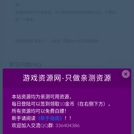
源！
如遇资源实在不会架设，可以换其他游戏或者版本试试，不要纠
结一个版本。
网游单机网-脚本王
»
《海战》完整RPG手机游戏源码
常见问题FAQ
×
游戏资源网-只做亲测资源
什么叫一键端？什么是手工端？
本站资源均为亲测可用资源，
每日登陆可以签到领取10金币（在右侧下方），
一键端：一般是虚拟机VM一键端或者windows一
所有资源均可以免费白嫖！
键启动服务端，适合新手！对于一键端来说，如
新手请阅读
《新手指南》
！！
果这个端是linux系统的，因为linux系统大家不熟
欢迎加入交流QQ群: 336404386
悉，架设有点麻烦，所以很多人分享了自己架设