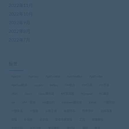
2022年11月
2022年10月
2022年9月
2022年8月
2022年7月
标签
ApkIDE
ApkTool
ApkToolAid
ApkToolBox
ApkToolkit
ApkTool助手
centos
dnSpy
GM后台
GM工具
H5页游
JAVA
Linux
Linxu服务端
MT管理器
Notepad
PC端游
ssh
VM一键端
vm虚拟机
windows服务端
Xshell
一键启动
一键安装
一键端
三端互通
亲测可用
传奇传世
全网首发
双端
外网端
安卓端
安卓苹果双端
工具
搭建教程
支持外网
本地注册
架设教程
源代码
源码
稀有