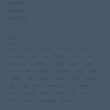
2022年9月
2022年8月
2022年7月
标签
ApkIDE
ApkTool
ApkToolAid
ApkToolBox
ApkToolkit
ApkTool助手
centos
dnSpy
GM后台
GM工具
H5页游
JAVA
Linux
Linxu服务端
MT管理器
Notepad
PC端游
ssh
VM一键端
vm虚拟机
windows服务端
Xshell
一键启动
一键安装
一键端
三端互通
亲测可用
传奇传世
全网首发
双端
外网端
安卓端
安卓苹果双端
工具
搭建教程
支持外网
本地注册
架设教程
源代码
源码
稀有
纯手工源
虚拟机
虚拟机纯净镜像
西游系列