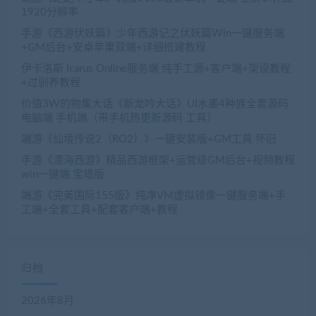
1920分辨率
手游《西游伏妖篇》少年西游记之伏妖篇Win一键服务端
+GM后台+安卓苹果双端+详细搭建教程
伊卡洛斯 Icarus Online服务端 纯手工源+客户端+架设教程
+过驯养教程
价值3W的物集大话《新龙吟大话》UI水墨4种族全套源码
电脑端 手机端（带手机热更新源码 工具）
端游《仙境传说2（RO2）》一键安装版+GM工具 怀旧
手游《漂海西游》精品西游框架+运营级GM后台+视频教程
win一键端 宝塔版
端游《完美国际155版》纯净VM虚拟镜像一键服务端+手
工端+全套工具+配套客户端+教程
归档
2026年8月