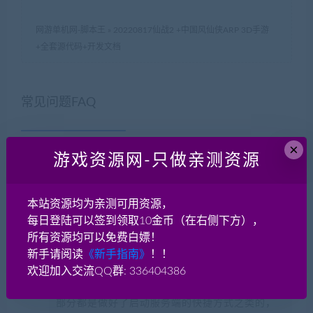
网游单机网-脚本王
»
20220817仙战2 +中国风仙侠ARP 3D手游
+全套源代码+开发文档
常见问题FAQ
×
游戏资源网-只做亲测资源
什么叫一键端？什么是手工端？
一键端：一般是虚拟机VM一键端或者windows一
本站资源均为亲测可用资源，
键启动服务端，适合新手！对于一键端来说，如
每日登陆可以签到领取10金币（在右侧下方），
果这个端是linux系统的，因为linux系统大家不熟
所有资源均可以免费白嫖！
悉，架设有点麻烦，所以很多人分享了自己架设
新手请阅读
《新手指南》
！！
服务端的linux系统镜像，这种叫VM一键端（虚拟
欢迎加入交流QQ群: 336404386
机一键端）。 还有一种一键端是win系统的，大
部分都是做好了启动服务端的快捷方式之类的，