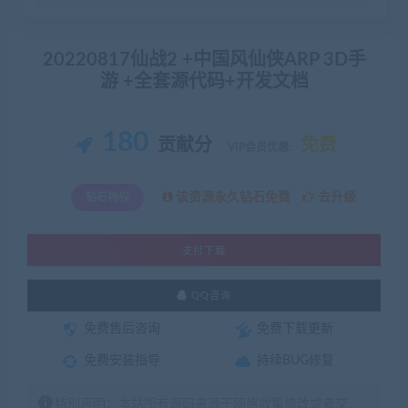
20220817仙战2 +中国风仙侠ARP 3D手
游 +全套源代码+开发文档
180
贡献分
免费
VIP会员优惠:
该资源永久钻石免费
去升级
钻石特权
支付下载
QQ咨询
免费售后咨询
免费下载更新
免费安装指导
持续BUG修复
特别声明：本站所有源码来源于网络收集修改或者交