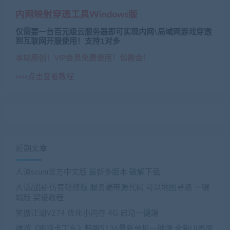
内网映射穿透工具Windows版
仅需要一台百元级云服务器即可实现内网\局域网游戏穿透
到互联网开服使用！支持1对多
本站原创！VIP会员免费使用！包教会！
»»»»点击查看教程
近期文章
人渣scum官方中文版 最新多版本 破解下载
大话战国-仿官轻修版 服务端带源代码 可以地图寻路 一键
端版 架设教程
笑傲江湖V274 优化小内存 4G 启动一键端
端游《跑跑卡丁车》韩服5136最新单机一键端 全新UI界面