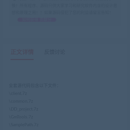
换！所有程序、源码只供大家学习和研究软件内含的设计思
想和原理之用！！如果源码侵犯了您的利益请留言告知！
如何获得 贡献分
正文详情
反馈讨论
全套源代码包含以下文件：
\client.7z
\common.7z
\DD_project.7z
\GmTools.7z
\SamplePath.7z