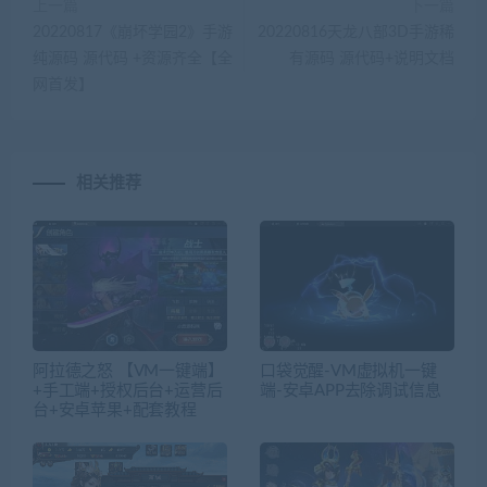
上一篇
下一篇
20220817《崩坏学园2》手游
20220816天龙八部3D手游稀
纯源码 源代码 +资源齐全【全
有源码 源代码+说明文档
网首发】
相关推荐
阿拉德之怒 【VM一键端】
口袋觉醒-VM虚拟机一键
+手工端+授权后台+运营后
端-安卓APP去除调试信息
台+安卓苹果+配套教程