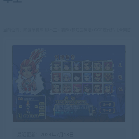
当前位置：
网游单机网-脚本王
端游<梦幻武神坛>GGE源代码【全网首发】服务端+客户端+GM工具完整端全套源码+单机/外网皆可
>
最近更新：2024年7月18日