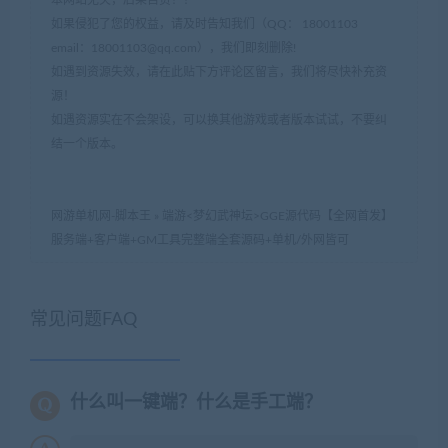
本网站无关，后果自负！！
如果侵犯了您的权益，请及时告知我们（QQ： 18001103
email：
18001103@qq.com
），我们即刻删除!
如遇到资源失效，请在此贴下方评论区留言，我们将尽快补充资
源！
如遇资源实在不会架设，可以换其他游戏或者版本试试，不要纠
结一个版本。
网游单机网-脚本王
»
端游<梦幻武神坛>GGE源代码【全网首发】
服务端+客户端+GM工具完整端全套源码+单机/外网皆可
常见问题FAQ
什么叫一键端？什么是手工端？