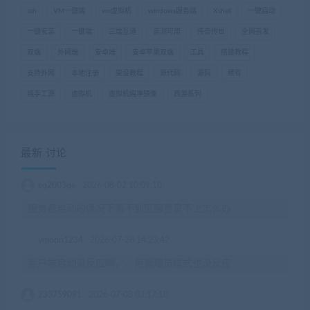
ssh
VM一键端
vm虚拟机
windows服务端
Xshell
一键启动
一键安装
一键端
三端互通
亲测可用
传奇传世
全网首发
双端
外网端
安卓端
安卓苹果双端
工具
搭建教程
支持外网
本地注册
架设教程
源代码
源码
稀有
纯手工源
虚拟机
虚拟机纯净镜像
西游系列
最新 讨论
eq2003qe
2026-08-02 10:09:10
服务器启动的情况下看不到区服登录不上怎么办
ymoon1234
2026-07-28 14:23:42
客户端启动没反应啊，，用管理员模式也没反应
233759091
2026-07-03 03:17:10