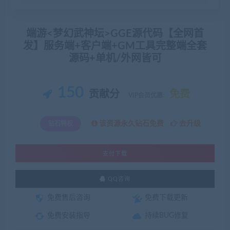
端游<梦幻武神坛>GGE源代码【全网首
发】服务端+客户端+GM工具完整端全套
源码+单机/外网皆可
150
贡献分
免费
VIP会员优惠:
该资源永久钻石免费
去升级
钻石特权
支付下载
QQ咨询
免费售后咨询
免费下载更新
免费安装指导
持续BUG修复