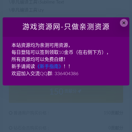
\非凡编译工具\Sublime Text
\非凡编译工具\zy
×
上线175 就是干 无限转生 更多自己体验 亲测进游戏
游戏资源网-只做亲测资源
本站资源均为亲测可用资源，
每日登陆可以签到领取10金币（在右侧下方），
所有资源均可以免费白嫖！
新手请阅读
《新手指南》
！！
欢迎加入交流QQ群: 336404386
150
贡献分
普通用户购买价格 :
150贡献分
钻石会员购买价格 :
0贡献分