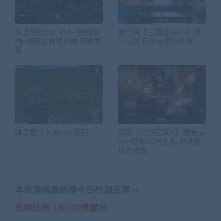
天之炼狱241 VM一键服务
源代码【三国战纪H5】拿
端+暗夜之神客户端 搭建教
下三国 包含全套UI资源
程
精灵复兴 J_Server 源码
页游《刀剑无双2 》精美 w
in一键端+GM工具-秒冲金-
属性修改
本资源网盘链接今日检测正常»»
兑换比例 1元=10贡献分