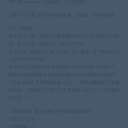
客户端main.lua—–31连接IP—-32连接端口
注意 GGE引擎 文件目录不能太深、太复杂，不然会报错
GM工具配置：
首先游戏下线，然后打开服务端DATA文件夹找到自己的帐
号，帐号信息—-管理写1—点数写99999
先进游戏—编译GM工具—Script—核心系统–客户端类.LUA
—29的IP和31的端口！
非凡GM工具源码文件夹的配置1文件IP和端口记得改下，
配置文件是管理账号 就是服务端DATA你创建的账号密码
（工具本地用 无需丢服务器 切记！！改好记得保存下 在编
译出来！已经成功了 我们试试 就是这么给力！！今天教程
就到这！！）
【梦回整合】非凡武神坛PK完整端全套源码
包含以下文件：
\外网教程.txt