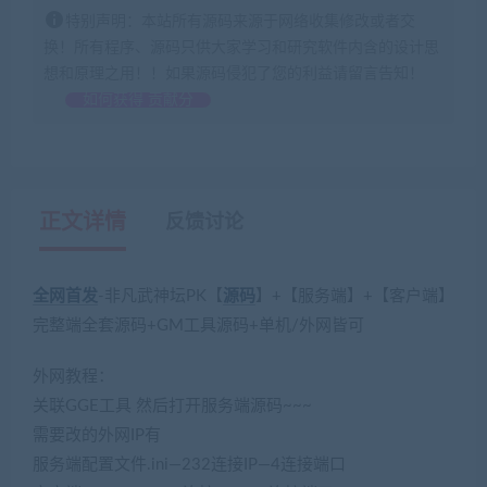
特别声明：本站所有源码来源于网络收集修改或者交
换！所有程序、源码只供大家学习和研究软件内含的设计思
想和原理之用！！如果源码侵犯了您的利益请留言告知！
如何获得 贡献分
正文详情
反馈讨论
全网首发
-非凡武神坛PK【
源码
】+【服务端】+【客户端】
完整端全套源码+GM工具源码+单机/外网皆可
外网教程：
关联GGE工具 然后打开服务端源码~~~
需要改的外网IP有
服务端配置文件.ini—232连接IP—4连接端口