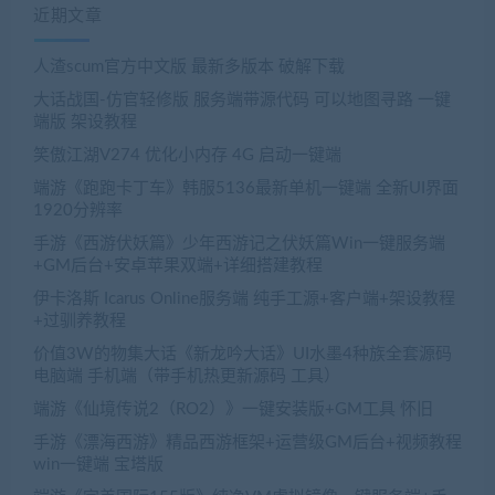
近期文章
人渣scum官方中文版 最新多版本 破解下载
大话战国-仿官轻修版 服务端带源代码 可以地图寻路 一键
端版 架设教程
笑傲江湖V274 优化小内存 4G 启动一键端
端游《跑跑卡丁车》韩服5136最新单机一键端 全新UI界面
1920分辨率
手游《西游伏妖篇》少年西游记之伏妖篇Win一键服务端
+GM后台+安卓苹果双端+详细搭建教程
伊卡洛斯 Icarus Online服务端 纯手工源+客户端+架设教程
+过驯养教程
价值3W的物集大话《新龙吟大话》UI水墨4种族全套源码
电脑端 手机端（带手机热更新源码 工具）
端游《仙境传说2（RO2）》一键安装版+GM工具 怀旧
手游《漂海西游》精品西游框架+运营级GM后台+视频教程
win一键端 宝塔版