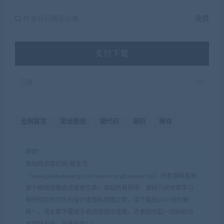
终身钻石购买价格 :
免费
支付下载
已售
47
全网首发
架设教程
源代码
源码
稀有
声明：
本站网游单机网-藏宝湾
（www.jiaobenwang.com/www.cangbaowan.top）所有源码都来
源于网络收集修改或者交换！本站所有程序、源码只供大家学习
和研究软件内含的设计思想和原理之用，请下载后24小时内删
除！。请大家不要用于商用及违法使用，否者如引起一切纠纷与