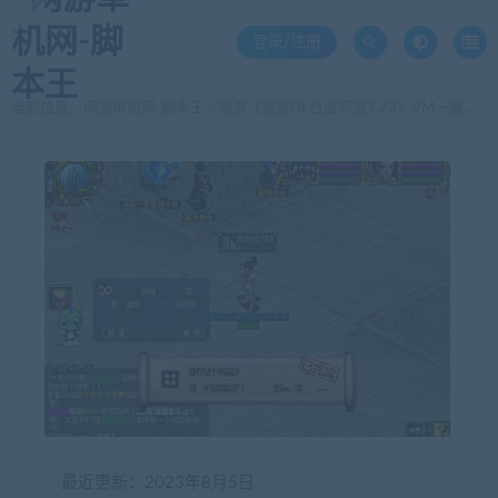
登录/注册
当前位置：
网游单机网-脚本王
端游《逍遥OL台服问道1.23》VM一键端+手工端+客户端+超多修改教程及全套工具资源+100%进游戏
>
最近更新：2023年8月5日