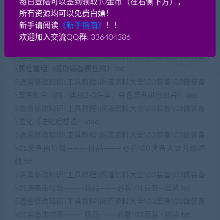
每日登陆可以签到领取10金币（在右侧下方），
5逍遥修改知识\工具教程\问道资料大全\03装备\03做装备
所有资源均可以免费白嫖！
\封印.doc
新手请阅读
《新手指南》
！！
5逍遥修改知识\工具教程\问道资料大全\03装备\03做装备
欢迎加入交流QQ群: 336404386
\属性转换（转换为自己想要的限制条件）.txt
5逍遥修改知识\工具教程\问道资料大全\03装备\03做装备
\属性重组（吸取装备属性的）.txt
5逍遥修改知识\工具教程\问道资料大全\03装备\03做装备
\装备组合（同一类别2-3件蓝、金色装备进行组合）.doc
5逍遥修改知识\工具教程\问道资料大全\03装备\03做装备
\退化（进化后想退）.doc
5逍遥修改知识\工具教程\问道资料大全\03装备\03做装备
\01装备由垃圾———-极品———必看\00装备大致升级路
线.txt
5逍遥修改知识\工具教程\问道资料大全\03装备\03做装备
\01装备由垃圾———-极品———必看\01白装—蓝装.txt
5逍遥修改知识\工具教程\问道资料大全\03装备\03做装备
\01装备由垃圾———-极品———必看\02蓝装—粉装.txt