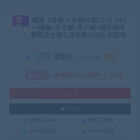
推
端游《逍遥OL台服问道1.23》VM
荐
一键端+手工端+客户端+超多修改
教程及全套工具资源+100%进游戏
199
贡献分
免费
VIP会员优惠:
该资源永久钻石免费
去升级
钻石特权
支付下载
QQ咨询
免费售后咨询
免费下载更新
免费安装指导
持续BUG修复