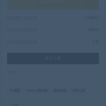
120
贡献分
普通用户购买价格 :
120贡献分
钻石会员购买价格 :
0贡献分
终身钻石购买价格 :
免费
支付下载
已售
21
PC端游
windows服务端
架设教程
纯手工源
声明：