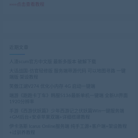
»»»»点击查看教程
近期文章
人渣scum官方中文版 最新多版本 破解下载
大话战国-仿官轻修版 服务端带源代码 可以地图寻路 一键
端版 架设教程
笑傲江湖V274 优化小内存 4G 启动一键端
端游《跑跑卡丁车》韩服5136最新单机一键端 全新UI界面
1920分辨率
手游《西游伏妖篇》少年西游记之伏妖篇Win一键服务端
+GM后台+安卓苹果双端+详细搭建教程
伊卡洛斯 Icarus Online服务端 纯手工源+客户端+架设教程
+过驯养教程