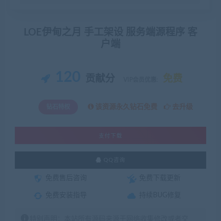
LOE伊甸之月 手工架设 服务端源程序 客
户端
120
贡献分
免费
VIP会员优惠:
该资源永久钻石免费
去升级
钻石特权
支付下载
QQ咨询
免费售后咨询
免费下载更新
免费安装指导
持续BUG修复
特别声明：本站所有源码来源于网络收集修改或者交