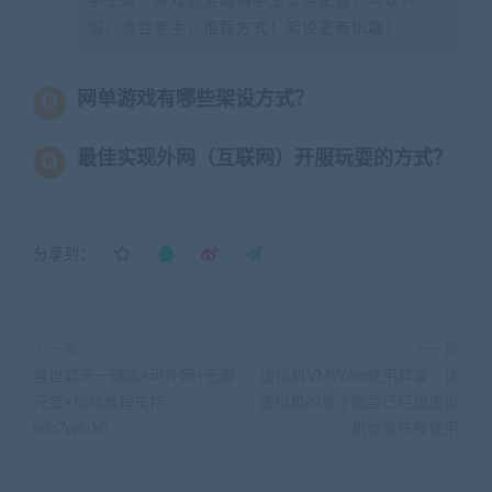
手工端：游戏服务端需手工安装配置，可以开
服，适合老手，推荐方式！架设更有乐趣！
网单游戏有哪些架设方式？
最佳实现外网（互联网）开服玩耍的方式？
分享到：
上一篇
下一篇
盛世遮天一键版+可外网+无限
虚拟机VMWare使用异常：该
元宝+视频教程支持
虚拟机的某个磁盘已经由虚拟
win7win10
机或者快照使用