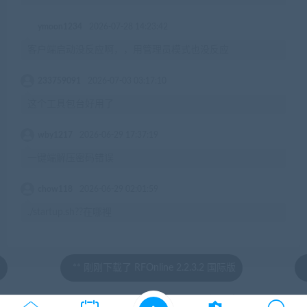
ymoon1234
2026-07-28 14:23:42
客户端启动没反应啊，，用管理员模式也没反应
233759091
2026-07-03 03:17:10
这个工具包台好用了
wby1217
2026-06-29 17:37:19
一键端解压密码错误
chow118
2026-06-29 02:01:59
./startup.sh??在哪裡
** 刚刚下载了 RFOnline 2.2.3.2 国际版
eq
© 2020 by jiaobenwang.com All rights reserved
湘ICP备18020817号