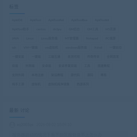
标签
ApkIDE
ApkTool
ApkToolAid
ApkToolBox
ApkToolkit
ApkTool助手
centos
dnSpy
GM后台
GM工具
H5页游
JAVA
Linux
Linxu服务端
MT管理器
Notepad
PC端游
ssh
VM一键端
vm虚拟机
windows服务端
Xshell
一键启动
一键安装
一键端
三端互通
亲测可用
传奇传世
全网首发
双端
外网端
安卓端
安卓苹果双端
工具
搭建教程
支持外网
本地注册
架设教程
源代码
源码
稀有
纯手工源
虚拟机
虚拟机纯净镜像
西游系列
最新 讨论
eq2003qe
2026-08-02 10:09:10
服务器启动的情况下看不到区服登录不上怎么办