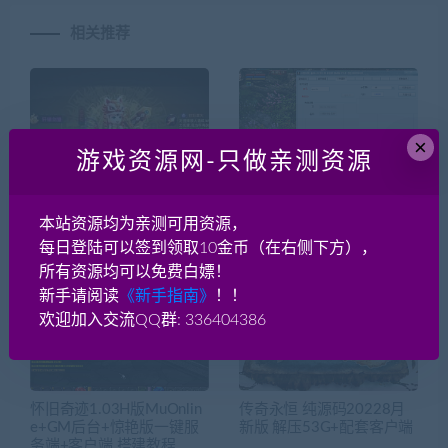
相关推荐
×
游戏资源网-只做亲测资源
手游《轩辕剑3》-仙侠回
秦美人【页游】手工一键端
本站资源均为亲测可用资源，
合-win一键端+小白可用
GM工具
+充值后台
每日登陆可以签到领取10金币（在右侧下方），
所有资源均可以免费白嫖！
新手请阅读
《新手指南》
！！
欢迎加入交流QQ群: 336404386
怀旧奇迹1.03H版MuOnlin
传奇永恒 纯源码20228月
e+GM后台+惊艳版一键服
新版 解压53G+配套客户端
务端+客户端 搭建教程