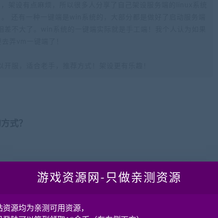
不熟悉，架设有点麻烦，所以很多人分享了自己架设服务端的linux系统
。 还有一种一键端是win系统的，大部分都是做好了启动服务端
相差不大了。win系统的一键端实际就是手工端！我个人认为如果
要去弄vm一键端了！
以开服，适合老手，推荐方式！架设更有乐趣！
的方式？
分享到：
游戏资源网-只做亲测资源
站资源均为亲测可用资源，
下一