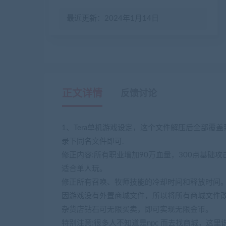
最近更新：2024年1月14日
正文详情
反馈讨论
1、Tera单机游戏设定，这个文件解压后全部覆盖到D:\TERA_SE
录下同名文件即可.
修正内容:所有职业增加90万血量，300点基础
适合单人玩。
修正所有召唤、牧师技能的冷却时间和释放时间
因游戏没有外置商城文件，所以将所有商城文件
杂货店钻石可无限买卖，即可实现无限金币。
特别注意:很多人不知道是npc 而去找商城，这