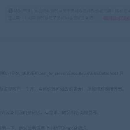
特别声明：本站所有源码来源于网络收集修改或者交换！所有程
理之用！！如果源码侵犯了您的利益请留言告知！
如何获得 贡
RVER\test_te_server\Executable\Bin\Datasheet 目
攻击(实现攻击一千万，当然你还可以改的更大)，增加移动速度等等。
。
改到波波利温的杂货店。有金币，时装和各类物品等。
里说明一下，是波波利温哪个小镇里的npc杂货店。