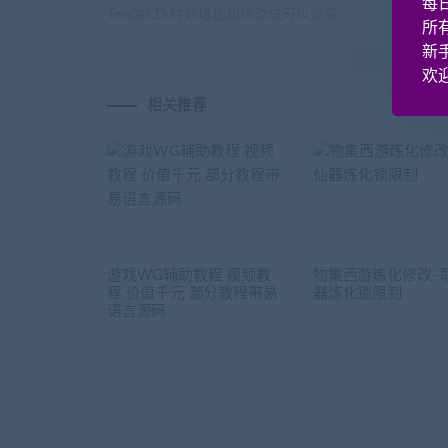
每
Tera减CD 时效增加和修改成可以交易
所
新
欢迎
相关推荐
游戏WG辅助教程 视频教
物集西游炼化修改–
程 价值千元 部分教程带易
器炼化锁限制
语言源码