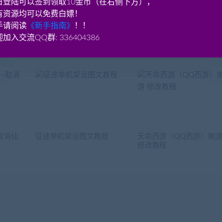
日登陆可以签到领取10金币（在右侧下方），
Tera 数据库金钱物品简单修
有资源均可以免费白嫖！
手请阅读
《新手指南》
！！
加入交流QQ群: 336404386
取消仙
征途单机架设图文教程
天命西游（QQ西游）端
修改教程