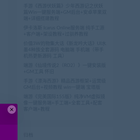
手游《西游伏妖篇》少年西游记之伏妖
篇Win一键服务端+GM后台+安卓苹果双
端+详细搭建教程
伊卡洛斯 Icarus Online服务端 纯手工源
+客户端+架设教程+过驯养教程
价值3W的物集大话《新龙吟大话》UI水
墨4种族全套源码 电脑端 手机端（带手
机热更新源码 工具）
端游《仙境传说2（RO2）》一键安装版
+GM工具 怀旧
手游《漂海西游》精品西游框架+运营级
GM后台+视频教程 win一键端 宝塔版
端游《完美国际155版》纯净VM虚拟镜
像一键服务端+手工端+全套工具+配套
×
客户端+教程
归档
篇