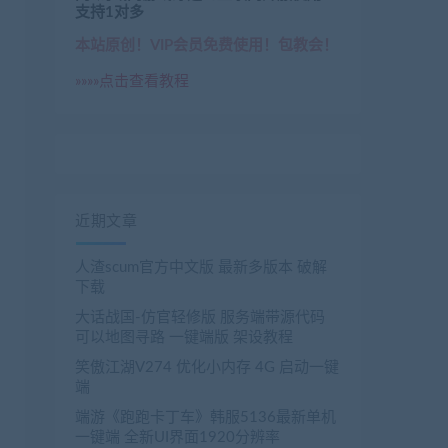
支持1对多
本站原创！VIP会员免费使用！包教会！
»»»»点击查看教程
近期文章
人渣scum官方中文版 最新多版本 破解
下载
大话战国-仿官轻修版 服务端带源代码
可以地图寻路 一键端版 架设教程
笑傲江湖V274 优化小内存 4G 启动一键
端
端游《跑跑卡丁车》韩服5136最新单机
一键端 全新UI界面1920分辨率