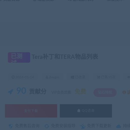
已测
Tera补丁和TERA物品列表
试
2024-01-14
jbwgm
已收录
已售31次
90
贡献分
免费
VIP会员优惠:
钻石特权
支付下载
QQ咨询
免费售后咨询
免费安装指导
免费下载更新
持