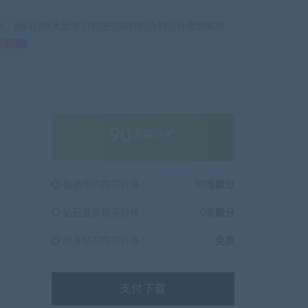
序、源码只供大家学习和研究软件内含的设计思想和原
献分
90
贡献分
普通用户购买价格 :
90贡献分
钻石会员购买价格 :
0贡献分
终身钻石购买价格 :
免费
支付下载