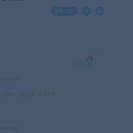
登录/注册
。
3.06K
关注3.06K次
该资源永久钻石免费
去升级
续BUG修复