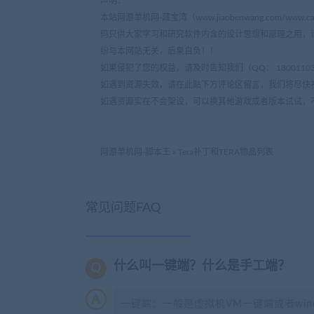
声明：
本站网游单机网-藏宝湾（www.jiaobenwang.com/w
码只供大家学习和研究软件内含的设计思想和原理之用，
纷与本网站无关，后果自负！！
如果侵犯了您的权益，请及时告知我们（QQ： 18001103 e
如遇到资源失效，请在此贴下方评论区留言，我们将尽快
如遇资源实在不会架设，可以换其他游戏或者版本试试，
网游单机网-脚本王
»
Tera补丁和TERA物品列表
常见问题FAQ
什么叫一键端？什么是手工端？
一键端：一般是虚拟机VM一键端或者wi