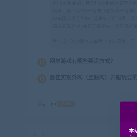
是linux系统的，因为linux系统大家
镜像，这种叫VM一键端（虚拟机一键端）
的快捷方式之类的，这种端实际和手工端
端本身就是win系统的服务端，那就没必
手工端：游戏服务端需手工安装配置，可
网单游戏有哪些架设方式？
最佳实现外网（互联网）开服玩耍
gm
钻石
本
上一篇