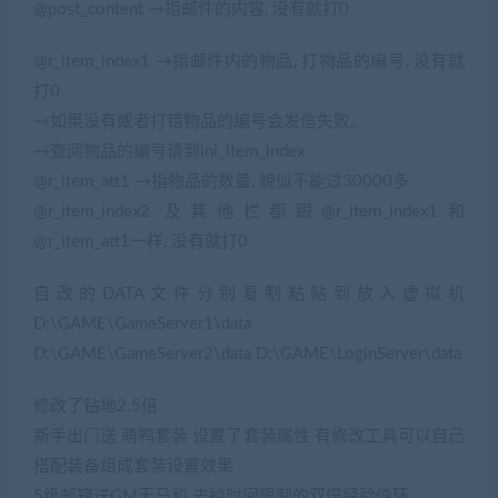
@post_content →指邮件的内容, 没有就打0
@r_item_index1 →指邮件内的物品, 打物品的编号, 没有就
打0
→如果没有或者打错物品的编号会发信失败。
→查阅物品的编号请到ini_item_index
@r_item_att1 →指物品的数量, 貌似不能过30000多
@r_item_index2 及其他栏都跟@r_item_index1和
@r_item_att1一样, 没有就打0
自改的DATA文件分别复制粘贴到放入虚拟机
D:\GAME\GameServer1\data
D:\GAME\GameServer2\data D:\GAME\LoginServer\data
修改了钻地2.5倍
新手出门送 萌鸭套装 设置了套装属性 有修改工具可以自己
搭配装备组成套装设置效果
5级邮箱送GM天马和 去掉时间限制的双倍经验值环