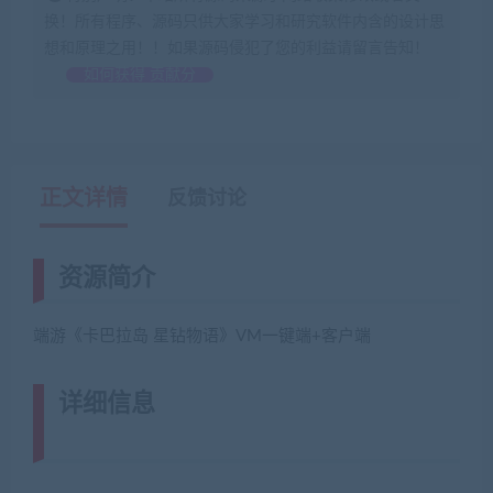
换！所有程序、源码只供大家学习和研究软件内含的设计思
想和原理之用！！如果源码侵犯了您的利益请留言告知！
如何获得 贡献分
正文详情
反馈讨论
资源简介
端游《卡巴拉岛 星钻物语》VM一键端+客户端
详细信息
(网游单机网-藏宝湾
www.jiaobenwang.com)