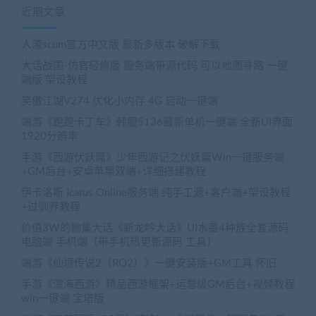
近期文章
人渣scum官方中文版 最新多版本 破解下载
大话战国-仿官轻修版 服务端带源代码 可以地图寻路 一键
端版 架设教程
笑傲江湖V274 优化小内存 4G 启动一键端
端游《跑跑卡丁车》韩服5136最新单机一键端 全新UI界面
1920分辨率
手游《西游伏妖篇》少年西游记之伏妖篇Win一键服务端
+GM后台+安卓苹果双端+详细搭建教程
伊卡洛斯 Icarus Online服务端 纯手工源+客户端+架设教程
+过驯养教程
价值3W的物集大话《新龙吟大话》UI水墨4种族全套源码
电脑端 手机端（带手机热更新源码 工具）
端游《仙境传说2（RO2）》一键安装版+GM工具 怀旧
手游《漂海西游》精品西游框架+运营级GM后台+视频教程
win一键端 宝塔版