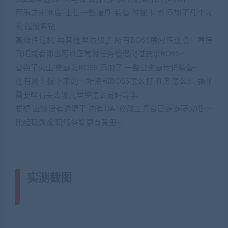
可乐之家商店 出售一些道具 装备 神秘卡 新添加了几个宠
物 超级紫钻
高级传送机 再其他里添加了 所有BOSS房间传送点！直接
飞吧或者你也可以正常做任务慢慢爬过去杀BOSS~
替换了火山 史霸龙BOSS 添加了 一整套史霸传说装备~
还有网上拔下来的一堆资料BOSS怎么打 任务怎么过 强化
需要啥石头去哪儿里挖怎么觉醒等等
想想 应该没有遗漏了 内有DAT修改工具自己多多研究吧~~
比起玩游戏 玩服务端更有意思~
实测截图
(转载注明来源网游单机网
jiaobenwang.com)