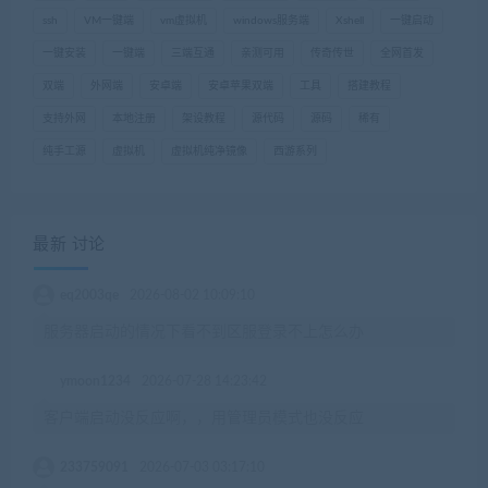
ssh
VM一键端
vm虚拟机
windows服务端
Xshell
一键启动
一键安装
一键端
三端互通
亲测可用
传奇传世
全网首发
双端
外网端
安卓端
安卓苹果双端
工具
搭建教程
支持外网
本地注册
架设教程
源代码
源码
稀有
纯手工源
虚拟机
虚拟机纯净镜像
西游系列
最新 讨论
eq2003qe
2026-08-02 10:09:10
服务器启动的情况下看不到区服登录不上怎么办
ymoon1234
2026-07-28 14:23:42
客户端启动没反应啊，，用管理员模式也没反应
233759091
2026-07-03 03:17:10