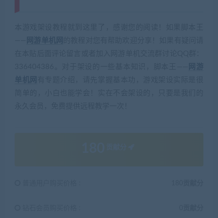
cangbaowan.top)
本游戏架设教程就到这里了，感谢您的阅读！如果脚本王
——
网游单机网
的教程对您有帮助欢迎分享！如果有疑问请
在本贴后面评论留言或者加入网游单机交流群讨论QQ群：
336404386。对于架设的一些基本知识，脚本王——
网游
单机网
有专题介绍，请先掌握基本功，游戏架设实际是很
简单的，小白也能学会！实在不会架设的，只要是我们的
永久会员，免费提供远程教学一次！
180
贡献分
普通用户购买价格 :
180贡献分
钻石会员购买价格 :
0贡献分