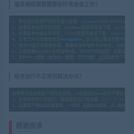
服务端搭建需要哪些环境准备工作？
1、本站测试搭建所用服务器一般是：windows2008r2x64+1H2G   l
2、如果是本地虚拟机搭建，windows版推荐直接下载  win2008
3、如果是本地虚拟机搭建，linux版推荐直接下载  centos7.
4、文本文件修改推荐使用
notepad++
，因为用记事本可能导致文
5、使用VM虚拟机版服务端，需要修改本地网卡IP地址，虚拟网卡
6、云服务器Windows系统没有D盘，该如何分区创建？请看这篇教程：https
7、各种VM一键端（虚拟机一键端）常见问题、虚拟机软件下载及
程序运行不正常的解决办法？
如果服务端或者客户端打开报错，一般是因为exe程序不兼容你当
1、安装系统运行库组件：微软常用运行库合集 
点击下载
 https:
感谢阅读
(转载注明来源 网游单机网