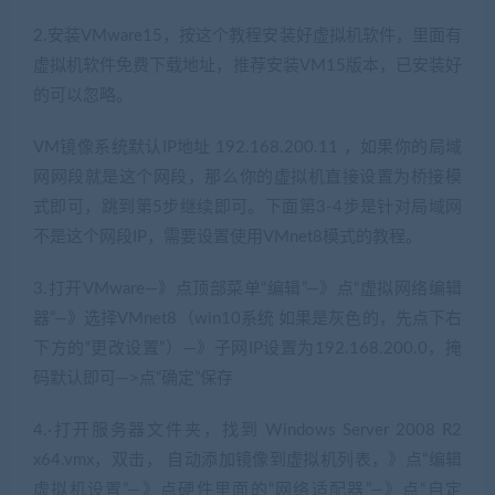
2.安装VMware15，按这个教程安装好虚拟机软件，里面有
虚拟机软件免费下载地址，推荐安装VM15版本，已安装好
的可以忽略。
VM镜像系统默认IP地址 192.168.200.11 ，如果你的局域
网网段就是这个网段，那么你的虚拟机直接设置为桥接模
式即可，跳到第5步继续即可。下面第3-4步是针对局域网
不是这个网段IP，需要设置使用VMnet8模式的教程。
3.打开VMware—》点顶部菜单“编辑”—》点“虚拟网络编辑
器”—》选择VMnet8（win10系统 如果是灰色的，先点下右
下方的“更改设置”）—》子网IP设置为192.168.200.0，掩
码默认即可—>点“确定”保存
4.·打开服务器文件夹，找到 Windows Server 2008 R2
x64.vmx，双击， 自动添加镜像到虚拟机列表，》点“编辑
虚拟机设置”—》点硬件里面的“网络适配器”—》点“自定