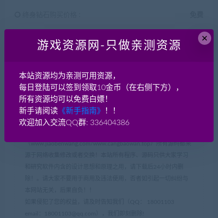
终身钻石购买价格 :
免费
×
游戏资源网-只做亲测资源
支付下载
本站资源均为亲测可用资源，
已售
93
每日登陆可以签到领取10金币（在右侧下方），
所有资源均可以免费白嫖！
新手请阅读
《新手指南》
！！
声明：
欢迎加入交流QQ群: 336404386
本站网游单机网-藏宝湾
（www.jiaobenwang.com/www.cangbaowan.top）所有源码都来
源于网络收集修改或者交换！本站所有程序、源码只供大家学习
和研究软件内含的设计思想和原理之用，请下载后24小时内删
除！。请大家不要用于商用及违法使用，否者如引起一切纠纷与
本网站无关，后果自负！！
如果侵犯了您的权益，请及时告知我们（QQ： 18001103
email：
18001103@qq.com
），我们即刻删除!