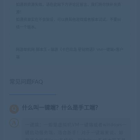
如遇到资源失效，请在此贴下方评论区留言，我们将尽快补充资
源！
如遇资源实在不会架设，可以换其他游戏或者版本试试，不要纠
结一个版本。
网游单机网-脚本王
»
端游《卡巴拉岛 星钻物语》VM一键端+客户
端
常见问题FAQ
什么叫一键端？什么是手工端？
一键端：一般是虚拟机VM一键端或者windows一
键启动服务端，适合新手！对于一键端来说，如