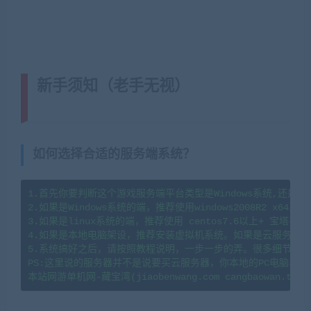
新手须知（老手无视）
(转载注明来
源藏宝湾cangbaowan.top)
如何选择合适的服务端系统？
1.首先你要判断这个游戏服务端平台类型是Windows系统,还是li
2.如果是Windows系统的端，推荐使用windows2008R2 x64系
3.如果是linux系统的端，推荐使用 centos7.6以上+ 宝塔
4.如果是本地电脑架设，推荐安装虚拟机系统。如果是云服务器架
5.系统搞好之后，请按照教程说明，一步一步的弄。很多细节会导
PS:这里说的服务器并不是说要买云服务器，你本地的PC电脑、