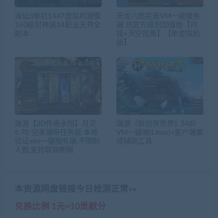
诛仙3单机1447虚拟机镜像
天龙八部完美VM一键服务
160级封神装14职业天界全
端 仿官方级别加强版【内
副本
挂+天空视角】【单虚拟机
版】
端游【3D传奇永恒】月灵
端游《新剑侠世界1.348》
6.70 完美端带任务版 本地
VM一键端(Linux)+客户端集
验证win一键服务端.不限制
成辅助工具
人数,支持联网断网
本资源网盘链接今日检测正常»»
兑换比例 1元=10贡献分