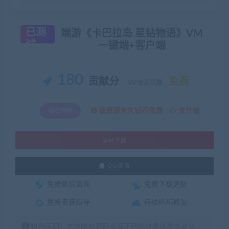
已测
端游《卡巴拉岛 星钻物语》VM
试
一键端+客户端
180
贡献分
免费
VIP会员优惠:
该资源永久钻石免费
去升级
钻石特权
支付下载
QQ咨询
免费售后咨询
免费下载更新
免费安装指导
持续BUG修复
特别声明：本站所有源码来源于网络收集修改或者交