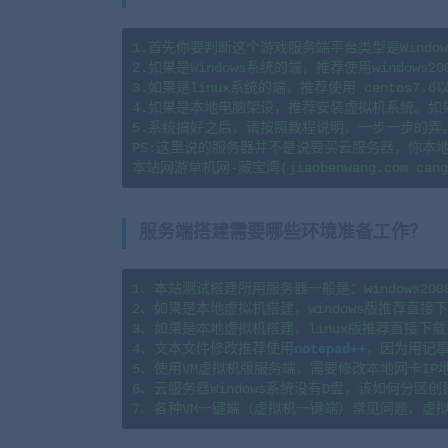
1.首先你要判断这个游戏服务端平台类型是Window
2.如果是Windows系统的端，推荐使用windows20
3.如果是linux系统的端，推荐使用 centos7
4.如果是本地电脑架设，推荐安装虚拟机系统。如
5.系统搞好之后，请按照教程说明，一步一步的弄
PS:这里说的服务器并不是说要买云服务器，你本
服务端搭建需要哪些环境准备工作？
1、本站测试搭建所用服务器一般是：windows2008r2x6
2、如果是本地虚拟机搭建，windows版推荐直接下载
3、如果是本地虚拟机搭建，linux版推荐直接下载  
4、文本文件修改推荐使用
notepad++
，因为用记事
5、使用VM虚拟机版服务端，需要修改本地网卡IP
6、云服务器Windows系统没有D盘，该如何分区创建？请看这
7、各种VM一键端（虚拟机一键端）常见问题、虚