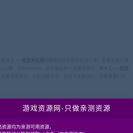
cangbaowan.top)
果脚本王
——网游单机网
的教程对您有帮助欢迎分享！如果有疑问请
Q群：336404386。对于架设的一些基本知识，脚本王
——网游
实际是很简单的，小白也能学会！实在不会架设的，只要是我们的
游戏资源网-只做亲测资源
ww.cangbaowan.top）所有源码都来源于网络收集修改或者交换！本站所有程序、源
请下载后24小时内删除！。请大家不要用于商用及违法使用，否者如引起一切纠
站资源均为亲测可用资源，
mail：
18001103@qq.com
），我们即刻删除!