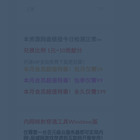
已售
37
本资源网盘链接今日检测正常»»
兑换比例 1元=10贡献分
开通VIP全站免费下载更划算！
本月会员超值特惠！包月仅需59
本月会员超值特惠！包季仅需99
本月会员超值特惠！永久仅需199
enwang.com/1608.html

obenwang.com/1603.html

载
：
https://www.jiaobenwang.com/2232.html

wang.com/989.html

内网映射穿透工具Windows版
仅需要一台百元级云服务器即可实现内
网\局域网游戏穿透到互联网开服使用！