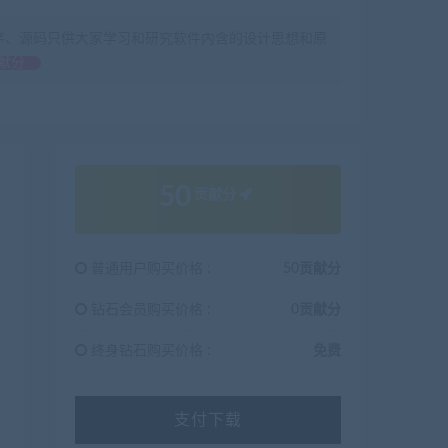
序、源码只供大家学习和研究软件内含的设计思想和原
献分
50
贡献分
普通用户购买价格 :
50贡献分
钻石会员购买价格 :
0贡献分
终身钻石购买价格 :
免费
支付下载