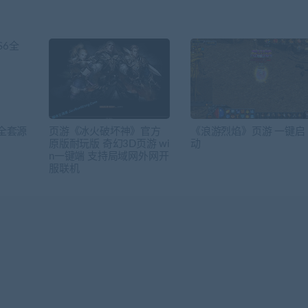
6全套源
页游《冰火破坏神》官方
《浪游烈焰》页游 一键启
原版耐玩版 奇幻3D页游 wi
动
n一键端 支持局域网外网开
服联机