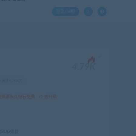
登录/注册
。
4.79K
关注4.79K次
该资源永久钻石免费
去升级
续BUG修复