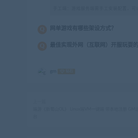
手工端：游戏服务端需手工安装配置，可
网单游戏有哪些架设方式？
最佳实现外网（互联网）开服玩耍
gm
钻石
上一篇
端游《新蜀山OL》 Linux端VM一键端 带本地注册 GM
台