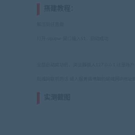
搭建教程：
(转载注明来源jiaoben
解压到任意盘
打开-upupw-窗口输入S1，启动成功
全部启动成功后，浏览器输入127.0.0.1 注册
局域网联机的话 输入服务端电脑的局域网IP地址
实测截图
(转载注明来源网游单机网ji