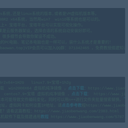
s系统,还是linux系统的版本,或者是VM虚拟机版本等。

08R2 x64系统，当然用win7  win10等系统也是可以的。

.6以上+ 宝塔平台，宝塔平台可以实现可视化操作。

果是云服务器架设，选择合适的系统自动安装好即可。

。很多细节会导致你架设不成功。

地的PC电脑、笔记本电脑也是一样可以，装什么系统才是重要的！

4+1H2G   linux7.9+宝塔+1h2g 

  win2008X64 虚拟机纯净镜像 ，
点击下载
：
https://www.jiaob
centos7.9+宝塔 虚拟机纯净镜像 ，
点击下载
：
 https://www.jia
本可能导致文件编码变化，同时可以用n++进行文件夹批量搜索替换。
下
地址，虚拟网卡如何设置IP地址，请
点击参考教
程https://www.jiaoben
篇教程：https://www.jiaobenwang.com/2383.html

拟机软件下载及搭建通用
教程