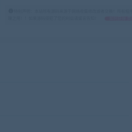
特别声明：本站所有源码来源于网络收集修改或者交换！所有程
理之用！！如果源码侵犯了您的利益请留言告知！
如何获得 贡
来源藏宝湾cangbaowan.top)