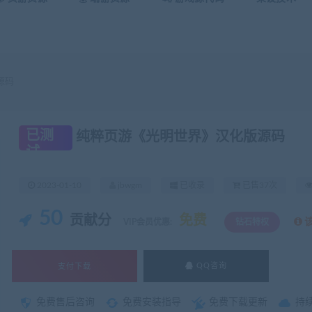
源码
已测
纯粹页游《光明世界》汉化版源码
试
2023-01-10
jbwgm
已收录
已售37次
50
贡献分
免费
VIP会员优惠:
钻石特权
支付下载
QQ咨询
免费售后咨询
免费安装指导
免费下载更新
持