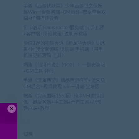
手游《西游伏妖篇》少年西游记之伏妖
篇Win一键服务端+GM后台+安卓苹果双
端+详细搭建教程
伊卡洛斯 Icarus Online服务端 纯手工源
+客户端+架设教程+过驯养教程
价值3W的物集大话《新龙吟大话》UI水
墨4种族全套源码 电脑端 手机端（带手
机热更新源码 工具）
端游《仙境传说2（RO2）》一键安装版
+GM工具 怀旧
手游《漂海西游》精品西游框架+运营级
GM后台+视频教程 win一键端 宝塔版
端游《完美国际155版》纯净VM虚拟镜
像一键服务端+手工端+全套工具+配套
×
客户端+教程
归档