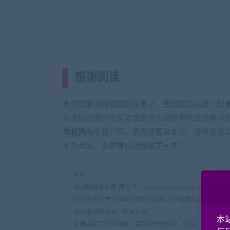
感谢阅读
(转载注明来源 网游单机网 
本游戏架设教程就到这里了，感谢您的阅读！如
在本贴后面评论留言或者加入网游单机交流群讨论Q
单机网
有专题介绍，请先掌握基本功，游戏架设
永久会员，免费提供远程教学一次！
声明：
本站网游单机网-藏宝湾（www.jiaobenwang.com/w
码只供大家学习和研究软件内含的设计思想和原理之用，
纷与本网站无关，后果自负！！
本
如果侵犯了您的权益，请及时告知我们（QQ： 18001103 e