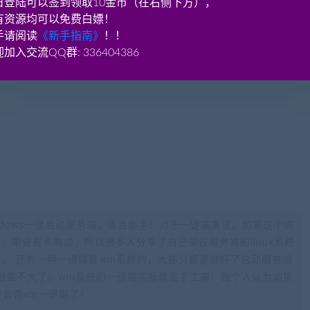
日登陆可以签到领取10金币（在右侧下方），
补充资源！
有资源均可以免费白嫖！
不要纠结一个版本。
手请阅读
《新手指南》
！！
加入交流QQ群: 336404386
ndows一键启动服务端，适合新手！对于一键端来说，如果这个端
不熟悉，架设有点麻烦，所以很多人分享了自己架设服务端的linux系统
。 还有一种一键端是win系统的，大部分都是做好了启动服务端
相差不大了。win系统的一键端实际就是手工端！我个人认为如果
要去弄vm一键端了！