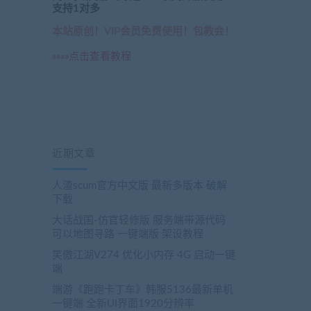
支持1对多
本站原创！VIP会员免费使用！包教会！
»»»»点击查看教程
近期文章
人渣scum官方中文版 最新多版本 破解
下载
大话战国-仿官轻修版 服务端带源代码
可以地图寻路 一键端版 架设教程
笑傲江湖V274 优化小内存 4G 启动一键
端
端游《跑跑卡丁车》韩服5136最新单机
一键端 全新UI界面1920分辨率