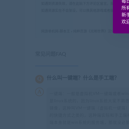
每
如遇到资源失效，请在此贴下方评论区留言，我们将尽快
所
如遇资源实在不会架设，可以换其他游戏或者版本试试，
新
欢迎
网游单机网-脚本王
»
纯粹页游《光明世界》汉化版源码
常见问题FAQ
什么叫一键端？什么是手工端？
一键端：一般是虚拟机VM一键端或者wi
是linux系统的，因为linux系统大家
镜像，这种叫VM一键端（虚拟机一键端）
的快捷方式之类的，这种端实际和手工端
端本身就是win系统的服务端，那就没必