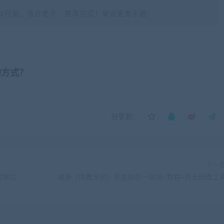
以开服，适合老手，推荐方式！架设更有乐趣！
的方式？
分享到：
下一
运营后
端游《凤舞天骄》非虚拟机一键端+教程+齐全修改工