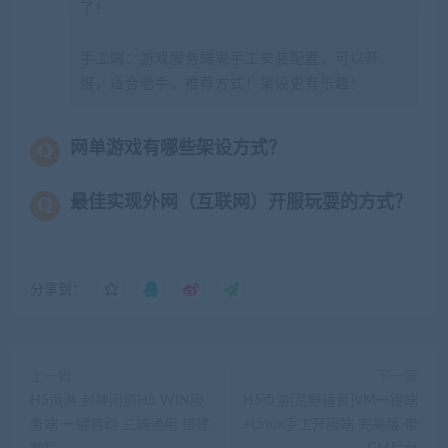
了！
手工端：游戏服务端需手工安装配置，可以开
服，适合老手，推荐方式！架设更有乐趣！
网单游戏有哪些架设方式？
最佳实现外网（互联网）开服玩耍的方式？
分享到：
上一篇
下一篇
H5页游 封神问道H5 WIN服
H5页游[荒野锤音]VM一键端
务端 一键启动 三端通用 搭建
+Linux手工开服端 完美版 带