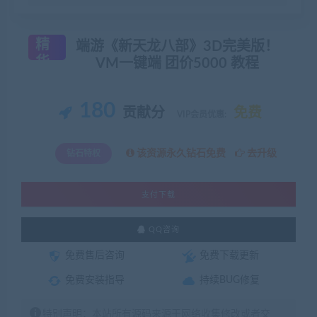
精
端游《新天龙八部》3D完美版！
华
VM一键端 团价5000 教程
180
贡献分
免费
VIP会员优惠:
该资源永久钻石免费
去升级
钻石特权
支付下载
QQ咨询
免费售后咨询
免费下载更新
免费安装指导
持续BUG修复
特别声明：本站所有源码来源于网络收集修改或者交