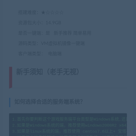
搭建难度：★☆☆☆☆
资源包大小：14.9GB
是否一键端：是 新手推荐 简单易用
源码类型：VM虚拟机镜像一键端
客户端类型： 电脑端
新手须知（老手无视）
(转载注明来
源藏宝湾cangbaowan.top)
如何选择合适的服务端系统？
1.首先你要判断这个游戏服务端平台类型是Windows系统,还是li
2.如果是Windows系统的端，推荐使用windows2008R2 x64系
3.如果是linux系统的端，推荐使用 centos7.6以上+ 宝塔