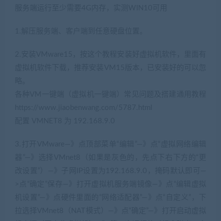
服务端运行至少需要4G内存，实测WIN10可用
1.解压服务端、客户端到任意硬盘位置。
2.安装VMware15，按这个教程安装好虚拟机软件，里面有
虚拟机软件下载，推荐安装VM15版本，已安装好的可以忽
略。
各种VM一键端（虚拟机一键端）常见问题及搭建通用教程
https://www.jiaobenwang.com/5787.html
配置 VMNET8 为 192.168.9.0
3.打开VMware—》点顶部菜单“编辑”—》点“虚拟网络编辑
器”—》选择VMnet8（如果是灰色的，先点下右下方的“更
改设置”）—》子网IP设置为192.168.9.0，掩码默认即可—
>点“确定”保存—》打开虚拟机服务端镜像—》点“编辑虚拟
机设置”—》点硬件里面的“网络适配器”—》点“自定义”，下
拉选择VMnet8（NAT模式）—》点“确定”—》打开启动虚拟