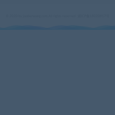
© 2020 by jiaobenwang.com All rights reserved
湘ICP备18020817号