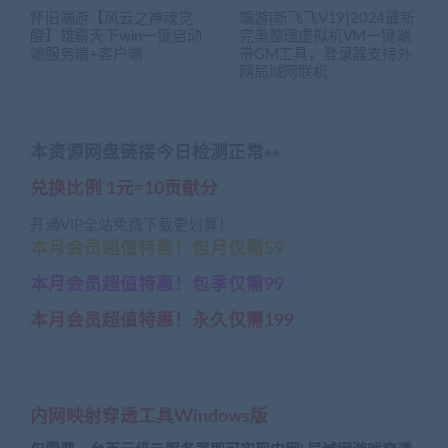
怀旧端游【风云之神魂觉
端游[新飞飞V19]2024最新
醒】雄霸天下win一键启动
完美整理虚拟机VM一键端
端服务端+客户端
带GM工具，登录器支持外
网局域网联机
本资源网盘链接今日检测正常»»
兑换比例 1元=10贡献分
开通VIP全站免费下载更划算！
本月会员超值特惠！包月仅需59
本月会员超值特惠！包季仅需99
本月会员超值特惠！永久仅需199
内网映射穿透工具Windows版