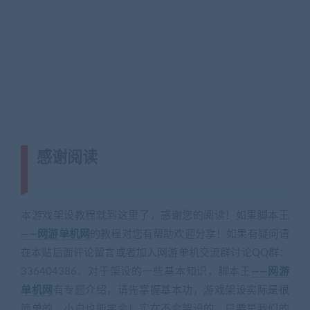
感谢阅读
(转载注明来源 网游单机网
cangbaowan.top)
本游戏架设教程就到这里了，感谢您的阅读！如果脚本王
——网游单机网
的教程对您有帮助欢迎分享！如果有疑问请
在本贴后面评论留言或者加入网游单机交流群讨论QQ群：
336404386。对于架设的一些基本知识，脚本王
——网游
单机网
有专题介绍，请先掌握基本功，游戏架设实际是很
简单的，小白也能学会！实在不会架设的，只要是我们的