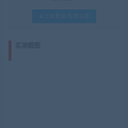
立即登录/免费注册
实测截图
(转载注明来源网游单机网
jiaobenwang.com)