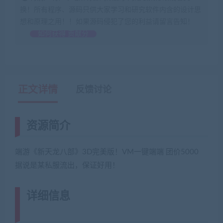
换！所有程序、源码只供大家学习和研究软件内含的设计思
想和原理之用！！如果源码侵犯了您的利益请留言告知！
如何获得 贡献分
正文详情
反馈讨论
资源简介
端游《新天龙八部》3D完美版！VM一键端端 团价5000
据说是某私服流出，保证好用！
详细信息
(网游单机网-藏宝湾
www.jiaobenwang.com)