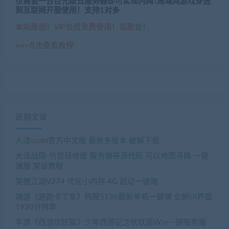
仅需要一台百元级云服务器即可实现内网\局域网游戏穿透
到互联网开服使用！支持1对多
本站原创！VIP会员免费使用！包教会！
»»»»点击查看教程
近期文章
人渣scum官方中文版 最新多版本 破解下载
大话战国-仿官轻修版 服务端带源代码 可以地图寻路 一键
端版 架设教程
笑傲江湖V274 优化小内存 4G 启动一键端
端游《跑跑卡丁车》韩服5136最新单机一键端 全新UI界面
1920分辨率
手游《西游伏妖篇》少年西游记之伏妖篇Win一键服务端