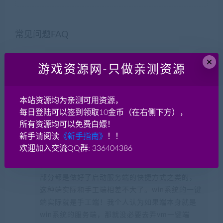
常见问题FAQ
×
游戏资源网-只做亲测资源
什么叫一键端？什么是手工端？
本站资源均为亲测可用资源，
一键端：一般是虚拟机VM一键端或者windows一
每日登陆可以签到领取10金币（在右侧下方），
键启动服务端，适合新手！对于一键端来说，如
所有资源均可以免费白嫖！
果这个端是linux系统的，因为linux系统大家不熟
新手请阅读
《新手指南》
！！
悉，架设有点麻烦，所以很多人分享了自己架设
欢迎加入交流QQ群: 336404386
服务端的linux系统镜像，这种叫VM一键端（虚拟
机一键端）。 还有一种一键端是win系统的，大
部分都是做好了启动服务端的快捷方式之类的，
这种端实际和手工端相差不大了。win系统的一键
端实际就是手工端！我个人认为如果端本身就是
win系统的服务端，那就没必要去弄vm一键端