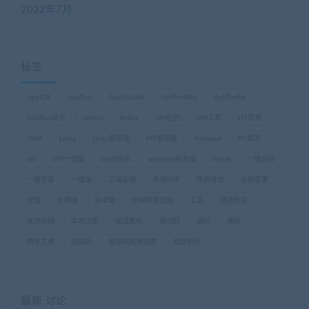
2022年7月
标签
ApkIDE
ApkTool
ApkToolAid
ApkToolBox
ApkToolkit
ApkTool助手
centos
dnSpy
GM后台
GM工具
H5页游
JAVA
Linux
Linxu服务端
MT管理器
Notepad
PC端游
ssh
VM一键端
vm虚拟机
windows服务端
Xshell
一键启动
一键安装
一键端
三端互通
亲测可用
传奇传世
全网首发
双端
外网端
安卓端
安卓苹果双端
工具
搭建教程
支持外网
本地注册
架设教程
源代码
源码
稀有
纯手工源
虚拟机
虚拟机纯净镜像
西游系列
最新 讨论