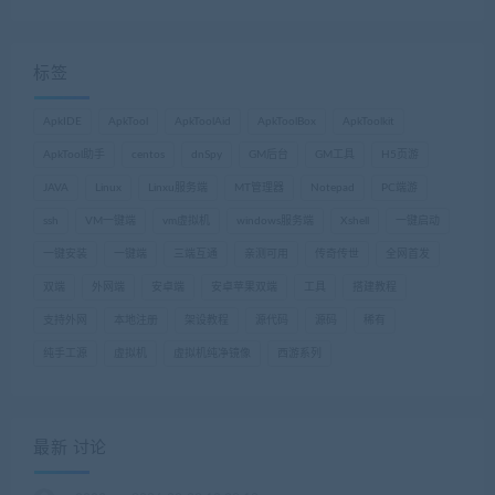
标签
ApkIDE
ApkTool
ApkToolAid
ApkToolBox
ApkToolkit
ApkTool助手
centos
dnSpy
GM后台
GM工具
H5页游
JAVA
Linux
Linxu服务端
MT管理器
Notepad
PC端游
ssh
VM一键端
vm虚拟机
windows服务端
Xshell
一键启动
一键安装
一键端
三端互通
亲测可用
传奇传世
全网首发
双端
外网端
安卓端
安卓苹果双端
工具
搭建教程
支持外网
本地注册
架设教程
源代码
源码
稀有
纯手工源
虚拟机
虚拟机纯净镜像
西游系列
最新 讨论