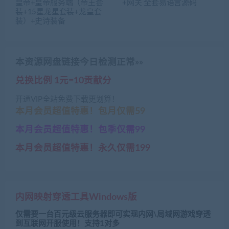
皇帝+皇帝服务端（帝王套
+网关 全套易语言源码
装+15星龙星套装+龙皇套
装）+史诗装备
本资源网盘链接今日检测正常»»
兑换比例 1元=10贡献分
开通VIP全站免费下载更划算！
本月会员超值特惠！包月仅需59
本月会员超值特惠！包季仅需99
本月会员超值特惠！永久仅需199
内网映射穿透工具Windows版
仅需要一台百元级云服务器即可实现内网\局域网游戏穿透
到互联网开服使用！支持1对多