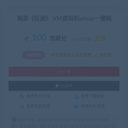
端游《征途》 VM虚拟机winxp一键端
100
贡献分
免费
VIP会员优惠:
该资源永久钻石免费
去升级
钻石特权
支付下载
QQ咨询
免费售后咨询
免费下载更新
免费安装指导
持续BUG修复
特别声明：本站所有源码来源于网络收集修改或者交
换！所有程序、源码只供大家学习和研究软件内含的设计思