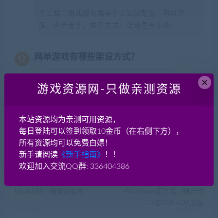
手工端：游戏服务端需手工安装配置，可以开
服，适合老手，推荐方式！架设更有乐趣！
网单游戏有哪些架设方式？
×
最佳实现外网（互联网）开服玩耍的方式？
游戏资源网-只做亲测资源
本站资源均为亲测可用资源，
分享到：
每日登陆可以签到领取10金币（在右侧下方），
所有资源均可以免费白嫖！
新手请阅读
《新手指南》
！！
欢迎加入交流QQ群: 336404386
上一篇
下一篇
端游《征途1.03世外桃源》
手游《魔力宝贝》全网首发
Linux VM一键傻瓜版本
+Windows服务端一键启动
+客户端+GM后台