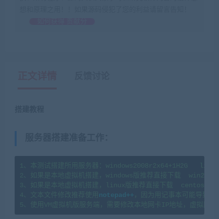
想和原理之用！！如果源码侵犯了您的利益请留言告知！
如何获得 贡献分
正文详情
反馈讨论
搭建教程
(转载注明来源藏宝湾cangbaowan.top)
服务器搭建准备工作
：
1、本测试搭建所用服务器：windows2008r2x64+1H2G   linux7
2、如果是本地虚拟机搭建，windows版推荐直接下载  win2008
3、如果是本地虚拟机搭建，linux版推荐直接下载  centos7.
4、文本文件修改推荐使用
notepad++
，因为用记事本可能导致文
5、使用VM虚拟机版服务端，需要修改本地网卡IP地址，虚拟网卡