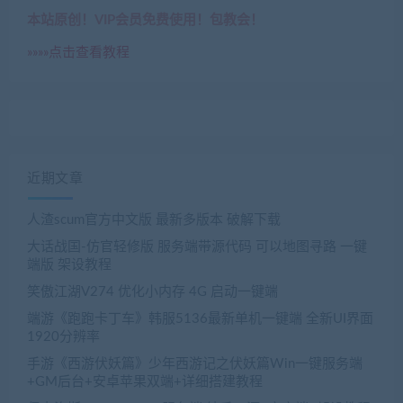
本站原创！VIP会员免费使用！包教会！
»»»»点击查看教程
近期文章
人渣scum官方中文版 最新多版本 破解下载
大话战国-仿官轻修版 服务端带源代码 可以地图寻路 一键
端版 架设教程
笑傲江湖V274 优化小内存 4G 启动一键端
端游《跑跑卡丁车》韩服5136最新单机一键端 全新UI界面
1920分辨率
手游《西游伏妖篇》少年西游记之伏妖篇Win一键服务端
+GM后台+安卓苹果双端+详细搭建教程