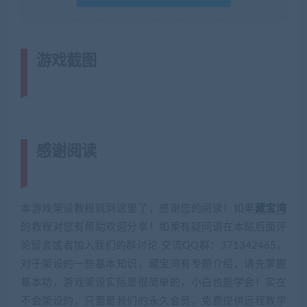
游戏截图
(转载注明来源
jiaobenwang.com)
感谢阅读
(转载注明来源 藏宝湾
cangbaowan.top)
本游戏架设教程就到这里了，感谢您的阅读！如果
藏宝湾
的教程对您有帮助欢迎分享！如果有疑问请在本贴后面评
论留言或者加入我们的群讨论 交流QQ群：371342465。
对于架设的一些基本知识，藏宝湾有专题介绍，请先掌握
基本功，游戏架设实际是很简单的，小白也能学会！实在
不会架设的，只要是我们的永久会员，免费提供远程教学