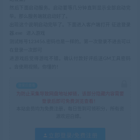
然后下面启动服务。启动要等几分钟直到显示全部启动完
毕。那么服务端就启动好了。
出现这个说明启动完毕了。下面进入客户端打开 征途登录
器.exe 进入游戏
测试帐号123456.密码也是一样的。第一次登录不进去可以
在登录一次即可
进游戏后觉得游戏不错。确认付款好评后送GM工具密码
。含使用视频。你懂的！
登录后查看
为防止采集导致网盘地址掉链，该部分隐藏内容需要
登录后即可免费浏览查看！
本站会员均为免费注册，每日签到可领积分，所有资
源欢迎白嫖。
立即登录/免费注册