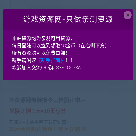
×
虚拟机Vmware玩游戏运行
易语言 源码大全1500列 学
游戏资源网-只做亲测资源
卡顿还有慢的问题解决办法
习易语言编程参考
本站资源均为亲测可用资源，
每日登陆可以签到领取10金币（在右侧下方），
所有资源均可以免费白嫖！
新手请阅读
《新手指南》
！！
欢迎加入交流QQ群: 336404386
win2008X64 虚拟机纯净镜
飘云阁破解工具包
像
本资源网盘链接今日检测正常»»
兑换比例 1元=10贡献分
开通VIP全站免费下载更划算！
本月会员超值特惠！包月仅需59