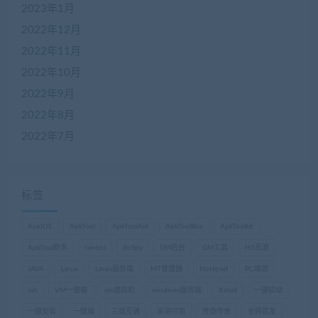
2023年1月
2022年12月
2022年11月
2022年10月
2022年9月
2022年8月
2022年7月
标签
ApkIDE
ApkTool
ApkToolAid
ApkToolBox
ApkToolkit
ApkTool助手
centos
dnSpy
GM后台
GM工具
H5页游
JAVA
Linux
Linxu服务端
MT管理器
Notepad
PC端游
ssh
VM一键端
vm虚拟机
windows服务端
Xshell
一键启动
一键安装
一键端
三端互通
亲测可用
传奇传世
全网首发