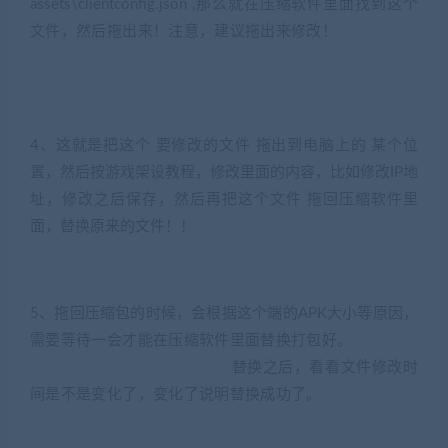
assets\clientconfig.json ,那么就在压缩软件里面找到这个
文件，然后拖出来！注意，建议拖出来修改！
(转载此文注
明是来源jiaobenwang.com)
4、这就是把这个 要修改的文件 拖出到电脑上的 某个位
置，然后按游戏架设教程，修改里面的内容，比如修改IP地
址，修改之后保存，然后再把这个文件 拖回压缩软件里
面，替换原来的文件！！
5、拖回压缩包的时候，会根据这个端的APK大小等原因，
需要等待一会才能在压缩软件里面替换打包好。
(转载此文
注明是来源jiaobenwang.com)
替换之后，看看文件修改时
间是不是变化了，变化了说明替换成功了。
(转载注明来源
jiaobenwang.com)