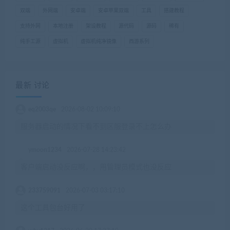
双端
外网端
安卓端
安卓苹果双端
工具
搭建教程
支持外网
本地注册
架设教程
源代码
源码
稀有
纯手工源
虚拟机
虚拟机纯净镜像
西游系列
最新 讨论
eq2003qe
2026-08-02 10:09:10
服务器启动的情况下看不到区服登录不上怎么办
ymoon1234
2026-07-28 14:23:42
客户端启动没反应啊，，用管理员模式也没反应
233759091
2026-07-03 03:17:10
这个工具包台好用了