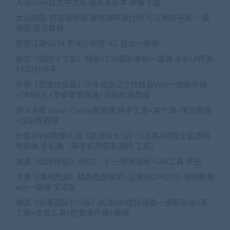
人渣scum官方中文版 最新多版本 破解下载
大话战国-仿官轻修版 服务端带源代码 可以地图寻路 一键
端版 架设教程
笑傲江湖V274 优化小内存 4G 启动一键端
端游《跑跑卡丁车》韩服5136最新单机一键端 全新UI界面
1920分辨率
手游《西游伏妖篇》少年西游记之伏妖篇Win一键服务端
+GM后台+安卓苹果双端+详细搭建教程
伊卡洛斯 Icarus Online服务端 纯手工源+客户端+架设教程
+过驯养教程
价值3W的物集大话《新龙吟大话》UI水墨4种族全套源码
电脑端 手机端（带手机热更新源码 工具）
端游《仙境传说2（RO2）》一键安装版+GM工具 怀旧
手游《漂海西游》精品西游框架+运营级GM后台+视频教程
win一键端 宝塔版
端游《完美国际155版》纯净VM虚拟镜像一键服务端+手
工端+全套工具+配套客户端+教程