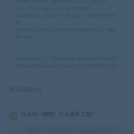
如果侵犯了您的权益，请及时告知我们（QQ： 18001103
email：
18001103@qq.com
），我们即刻删除!
如遇到资源失效，请在此贴下方评论区留言，我们将尽快补充资
源！
如遇资源实在不会架设，可以换其他游戏或者版本试试，不要纠
结一个版本。
网游单机网-脚本王
»
【游戏架设基础】使用解压缩软件修改安卓
\苹果APK通用教程 winrar /7-Zip 修改安卓客户端教程 避免反编译
常见问题FAQ
什么叫一键端？什么是手工端？
一键端：一般是虚拟机VM一键端或者windows一