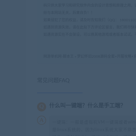
码只供大家学习和研究软件内含的设计思想和原理之用，
纷与本网站无关，后果自负！！
如果侵犯了您的权益，请及时告知我们（QQ： 18001103 e
如遇到资源失效，请在此贴下方评论区留言，我们将尽快
如遇资源实在不会架设，可以换其他游戏或者版本试试，
网游单机网-脚本王
»
梦幻怀旧2008源码全套+开服攻略+
常见问题FAQ
什么叫一键端？什么是手工端？
一键端：一般是虚拟机VM一键端或者wi
是linux系统的，因为linux系统大家