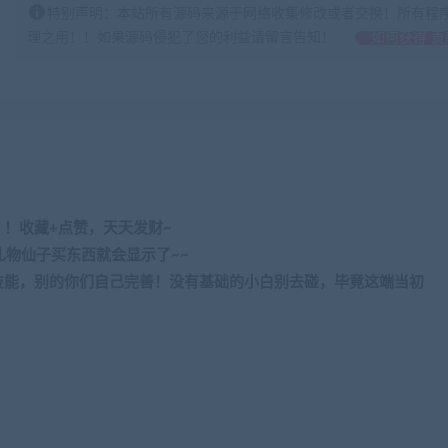
特别声明：本站所有源码来源于网络收集修改或者交换！所有程
理之用！！如果源码侵犯了您的利益请留言告知！
如何获得 贡
！！收藏
+
点赞，天天发财
~
礼物仙子买东西就会显示了
~~
技能，别的你们自己完善！没有基础的小白别去碰，毕竟这端当初