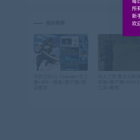
每
所
新
相关推荐
欢迎
守护之剑OL-Granage+手工
风火之旅 整合与修改
端+VM一键端+客户端+架
务端+客户端+VM15
设教学
工具+教程