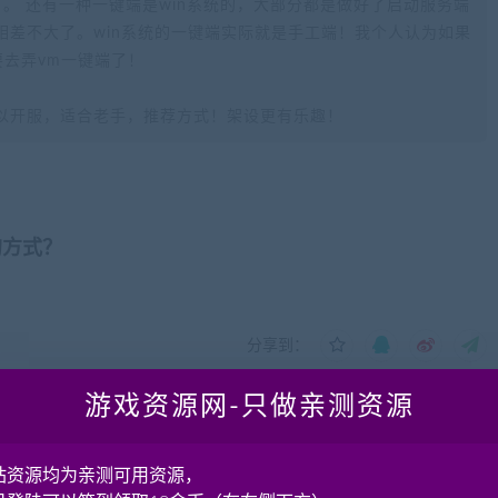
。 还有一种一键端是win系统的，大部分都是做好了启动服务端
相差不大了。win系统的一键端实际就是手工端！我个人认为如果
要去弄vm一键端了！
以开服，适合老手，推荐方式！架设更有乐趣！
的方式？
分享到：
游戏资源网-只做亲测资源
下一
站资源均为亲测可用资源，
伊达传说3DQ版 MMORPG游戏单机一键服务