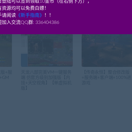
日登陆可以签到领取10金币（在右侧下方），
有资源均可以免费白嫖！
手请阅读
《新手指南》
！！
加入交流QQ群: 336404386
版+服
天龙八部完美VM一键服务
【传奇永恒】整合修改版
+GM
端 仿官方级别加强版【内
+服务端+客户端+100%进
挂+天空视角】【单虚拟机
游戏
版】