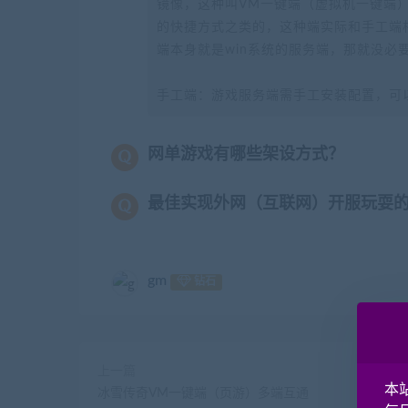
镜像，这种叫VM一键端（虚拟机一键端）
的快捷方式之类的，这种端实际和手工端
端本身就是win系统的服务端，那就没必
手工端：游戏服务端需手工安装配置，可
网单游戏有哪些架设方式？
最佳实现外网（互联网）开服玩耍
gm
钻石
上一篇
本
冰雪传奇VM一键端（页游）多端互通