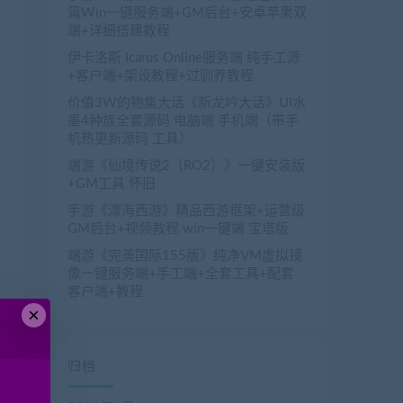
篇Win一键服务端+GM后台+安卓苹果双
端+详细搭建教程
伊卡洛斯 Icarus Online服务端 纯手工源
+客户端+架设教程+过驯养教程
价值3W的物集大话《新龙吟大话》UI水
墨4种族全套源码 电脑端 手机端（带手
机热更新源码 工具）
端游《仙境传说2（RO2）》一键安装版
+GM工具 怀旧
手游《漂海西游》精品西游框架+运营级
GM后台+视频教程 win一键端 宝塔版
端游《完美国际155版》纯净VM虚拟镜
像一键服务端+手工端+全套工具+配套
客户端+教程
×
归档
篇
端