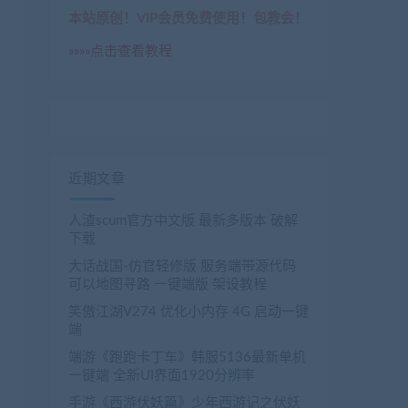
本站原创！VIP会员免费使用！包教会！
»»»»点击查看教程
近期文章
人渣scum官方中文版 最新多版本 破解
下载
大话战国-仿官轻修版 服务端带源代码
可以地图寻路 一键端版 架设教程
笑傲江湖V274 优化小内存 4G 启动一键
端
端游《跑跑卡丁车》韩服5136最新单机
一键端 全新UI界面1920分辨率
手游《西游伏妖篇》少年西游记之伏妖