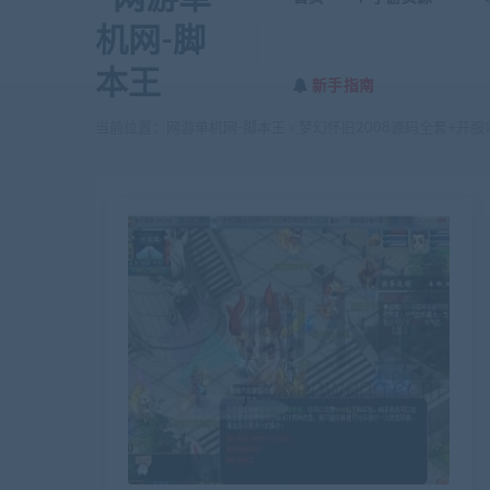
新手指南
当前位置：
网游单机网-脚本王
梦幻怀旧2008源码全套+开服
>