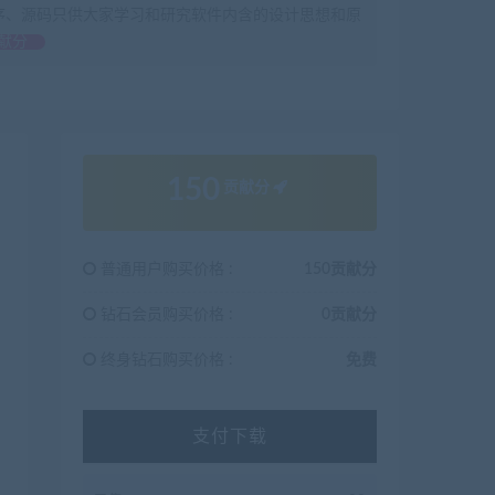
序、源码只供大家学习和研究软件内含的设计思想和原
献分
150
贡献分
普通用户购买价格 :
150贡献分
钻石会员购买价格 :
0贡献分
终身钻石购买价格 :
免费
支付下载