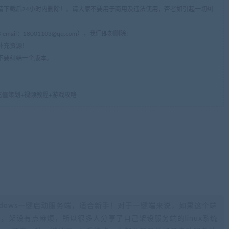
请下载后24小时内删除！。请大家不要用于商用及违法使用，否者如引起一切纠
mail：
18001103@qq.com
），我们即刻删除!
补充资源！
不要纠结一个版本。
充值策划+视频教程+游戏攻略
ndows一键启动服务端，适合新手！对于一键端来说，如果这个端
不熟悉，架设有点麻烦，所以很多人分享了自己架设服务端的linux系统