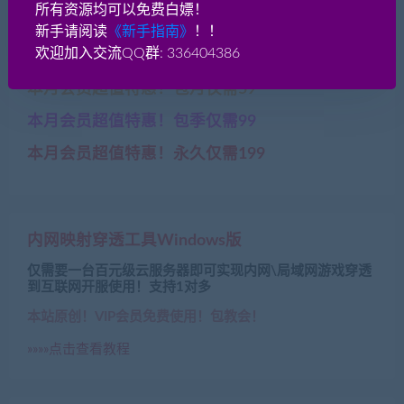
本资源网盘链接今日检测正常»»
所有资源均可以免费白嫖！
新手请阅读
《新手指南》
！！
兑换比例 1元=10贡献分
欢迎加入交流QQ群: 336404386
开通VIP全站免费下载更划算！
本月会员超值特惠！包月仅需59
本月会员超值特惠！包季仅需99
本月会员超值特惠！永久仅需199
内网映射穿透工具Windows版
仅需要一台百元级云服务器即可实现内网\局域网游戏穿透
到互联网开服使用！支持1对多
本站原创！VIP会员免费使用！包教会！
»»»»点击查看教程