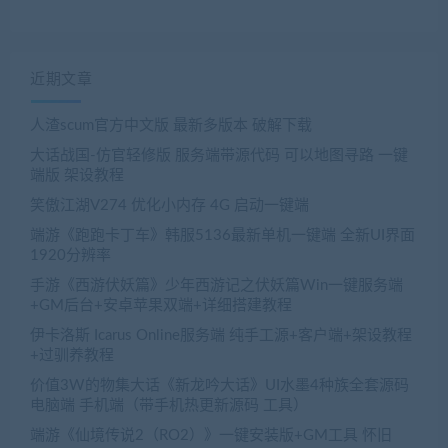
近期文章
人渣scum官方中文版 最新多版本 破解下载
大话战国-仿官轻修版 服务端带源代码 可以地图寻路 一键
端版 架设教程
笑傲江湖V274 优化小内存 4G 启动一键端
端游《跑跑卡丁车》韩服5136最新单机一键端 全新UI界面
1920分辨率
手游《西游伏妖篇》少年西游记之伏妖篇Win一键服务端
+GM后台+安卓苹果双端+详细搭建教程
伊卡洛斯 Icarus Online服务端 纯手工源+客户端+架设教程
+过驯养教程
价值3W的物集大话《新龙吟大话》UI水墨4种族全套源码
电脑端 手机端（带手机热更新源码 工具）
端游《仙境传说2（RO2）》一键安装版+GM工具 怀旧