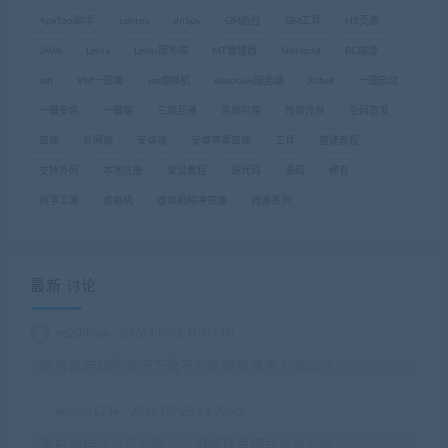
ApkTool助手
centos
dnSpy
GM后台
GM工具
H5页游
JAVA
Linux
Linxu服务端
MT管理器
Notepad
PC端游
ssh
VM一键端
vm虚拟机
windows服务端
Xshell
一键启动
一键安装
一键端
三端互通
亲测可用
传奇传世
全网首发
双端
外网端
安卓端
安卓苹果双端
工具
搭建教程
支持外网
本地注册
架设教程
源代码
源码
稀有
纯手工源
虚拟机
虚拟机纯净镜像
西游系列
最新 讨论
eq2003qe
2026-08-02 10:09:10
服务器启动的情况下看不到区服登录不上怎么办
ymoon1234
2026-07-28 14:23:42
客户端启动没反应啊，，用管理员模式也没反应