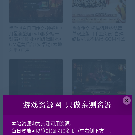
手游《白日门传奇-神戒》7
热血传奇 熊猫沉默终结篇
月最新整理+win服务端一
单职业版- [手工架设] 白嫖
键端+单职业+可编辑脚本+
终极好玩不枯燥-GOM引擎
GM运营后台+安卓端+本地
注册+可用
×
传奇H5页游 神魔传说VM
手游《传奇-白日门凡人修
游戏资源网-只做亲测资源
一键端+GM后台+配套教程
仙》+安卓苹果双端+win服
务端+新手推荐
本站资源均为亲测可用资源，
每日登陆可以签到领取10金币（在右侧下方），