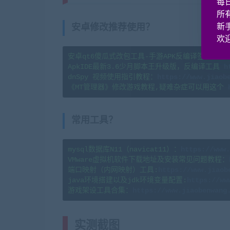
每
所
新
安卓修改推荐使用？
欢迎
安卓qt6傻瓜式改包工具-手游APK反编译签名工具 
ApkIDE最新3.6少月脚本王升级版，反编译工具 
h
dnSpy 视频使用指引教程：
《MT管理器》修改游戏教程,疑难杂症可以用这个 
常用工具？
mysql数据库N11（navicat11）：
https://www.
VMware虚拟机软件下载地址及安装常见问题教程：
端口映射（内网映射）工具:
https://www.jiaob
java环境搭建以及jdk环境变量配置:
https://ww
游戏架设工具合集：
实测截图
(转载注明来源网游单机网ji