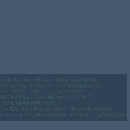
来源藏宝湾cangbaowan.top)
s系统,还是linux系统的版本,或者是VM虚拟机版本等。

08R2 x64系统，当然用win7  win10等系统也是可以的。

.6以上+ 宝塔平台，宝塔平台可以实现可视化操作。

果是云服务器架设，选择合适的系统自动安装好即可。

。很多细节会导致你架设不成功。

地的PC电脑、笔记本电脑也是一样可以，装什么系统才是重要的！
