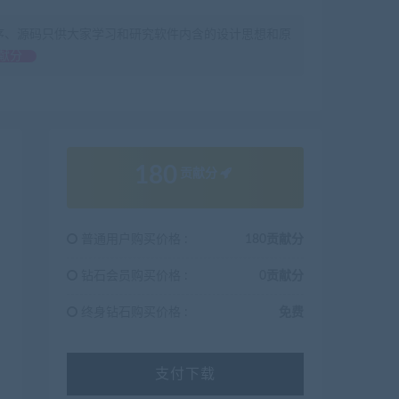
序、源码只供大家学习和研究软件内含的设计思想和原
献分
180
贡献分
普通用户购买价格 :
180贡献分
钻石会员购买价格 :
0贡献分
终身钻石购买价格 :
免费
支付下载