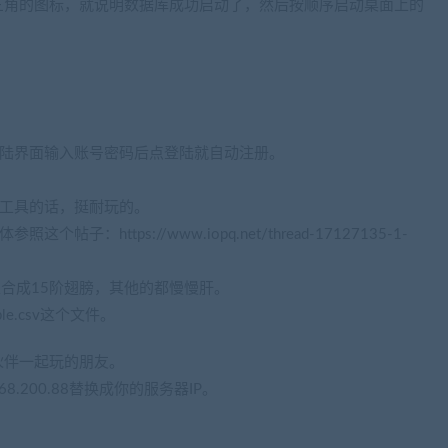
三角的图标，就说明数据库成功启动了，然后按顺序启动桌面上的
，登陆界面输入账号密码后点登陆就自动注册。
M工具的话，挺耐玩的。
https://www.iopq.net/thread-17127135-1-
里合成15阶翅膀，其他的都慢慢肝。
ble.csv这个文件。
伙伴一起玩的朋友。
68.200.88替换成你的服务器IP。