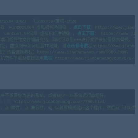
4+1H2G   linux7.9+宝塔+1h2g 

  win2008X64 虚拟机纯净镜像 ，
点击下载
：
https://www.jiaob
centos7.9+宝塔 虚拟机纯净镜像 ，
点击下载
：
 https://www.jia
本可能导致文件编码变化，同时可以用n++进行文件夹批量搜索替换。
下
地址，虚拟网卡如何设置IP地址，请
点击参考教
程https://www.jiaoben
篇教程：https://www.jiaobenwang.com/2383.html

拟机软件下载及搭建通用
教程
程序不兼容你当前的系统，或者缺少一些系统运行库组件。

击下载
 https://www.jiaobenwang.com/7786.html

cangbaowan.top)