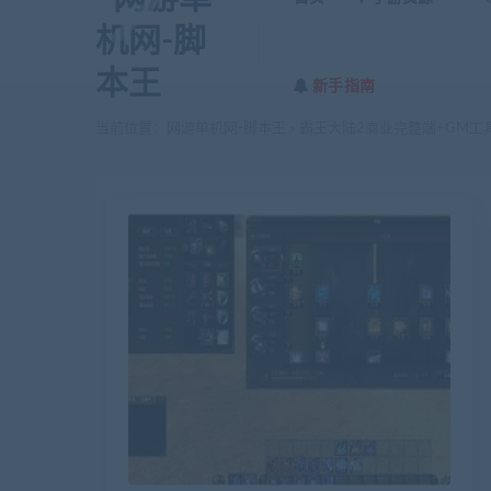
新手指南
当前位置：
网游单机网-脚本王
霸王大陆2商业完整端+GM工具
>