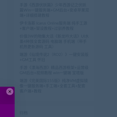
手游《西游伏妖篇》少年西游记之伏妖
篇Win一键服务端+GM后台+安卓苹果双
端+详细搭建教程
伊卡洛斯 Icarus Online服务端 纯手工源
+客户端+架设教程+过驯养教程
价值3W的物集大话《新龙吟大话》UI水
墨4种族全套源码 电脑端 手机端（带手
机热更新源码 工具）
端游《仙境传说2（RO2）》一键安装版
+GM工具 怀旧
手游《漂海西游》精品西游框架+运营级
GM后台+视频教程 win一键端 宝塔版
端游《完美国际155版》纯净VM虚拟镜
像一键服务端+手工端+全套工具+配套
×
客户端+教程
归档