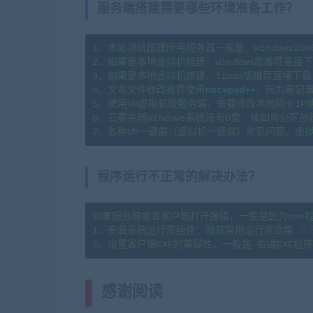
服务端搭建需要哪些环境准备工作？
1、本站测试搭建所用服务器一般是：windows2008r2x6
2、如果是本地虚拟机搭建，windows版推荐直接下载
3、如果是本地虚拟机搭建，linux版推荐直接下载  
4、文本文件修改推荐使用
notepad++
，因为用记事
5、使用VM虚拟机版服务端，需要修改本地网卡IP
6、云服务器Windows系统没有D盘，该如何分区创建？请看这
7、各种VM一键端（虚拟机一键端）常见问题、虚
程序运行不正常的解决办法？
如果服务端或者客户端打开报错，一般是因为exe
1、安装系统运行库组件：微软常用运行库合集 
点
感谢阅读
(转载注明来源 网游单机网 