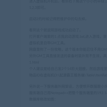
进入虚拟机开机后，看到右下角这个小小的带绿
1,2,3即可。
启动2的时候记得把维护中的勾去掉。
看到这个就说明游戏成功启动了。
打开客户端里的1.点我启动游戏.bat,进入游戏
虚拟机里自带GM工具。
网盘里附了一份攻略，这个版本你能忍住不用G
另外GM工具直接发送的装备时装外观不生效，具体参照这个帖子：
1.html
个人建议是给自己发2个14阶大翅膀，然后游戏
物品ID在虚拟机D:\起源霸王服务端\Table\ItemTa
另外说一下服务器外网架设，方便想开群服跟小
服务端自己用Notepad++把整个服务端里的192.1
数据库修改如图：