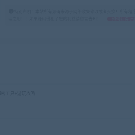
特别声明：本站所有源码来源于网络收集修改或者交换！所有程
理之用！！如果源码侵犯了您的利益请留言告知！
如何获得 贡
解密工具+游玩攻略
w.jiaobenwang.com)
ang.com)