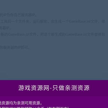
件里的IP为你自己服务器IP。
放到工具同一个文件夹，运行解密，会生成一个GameBase.ini文件，修
服务器IP，
的GameBase.lzi文件，把这个新生成的GameBase.lzi文件替换到
成你服务器的IP即可。
游戏资源网-只做亲测资源
站资源均为亲测可用资源，
游单机网jiaobenwang.com)