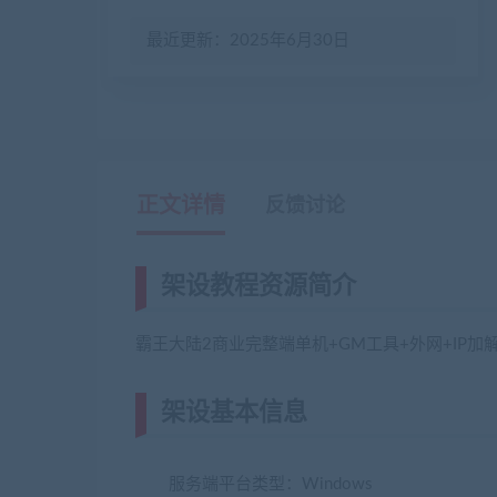
最近更新：2025年6月30日
正文详情
反馈讨论
架设教程资源简介
霸王大陆2商业完整端单机+GM工具+外网+IP加
架设基本信息
(网游单机网-藏宝湾ww
服务端平台类型：Windows
注明来源jiaobenw