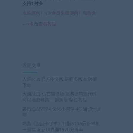
支持1对多
本站原创！VIP会员免费使用！包教会！
»»»»点击查看教程
近期文章
人渣scum官方中文版 最新多版本 破解
下载
大话战国-仿官轻修版 服务端带源代码
可以地图寻路 一键端版 架设教程
笑傲江湖V274 优化小内存 4G 启动一键
端
端游《跑跑卡丁车》韩服5136最新单机
一键端 全新UI界面1920分辨率