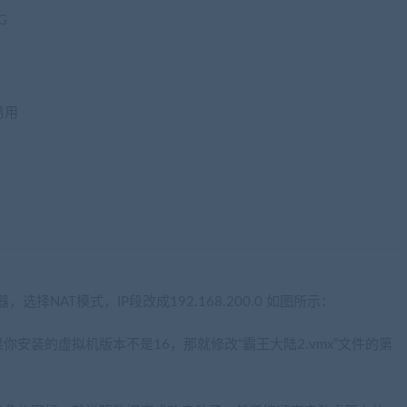
G
易用
wang.com)
NAT模式，IP段改成192.168.200.0 如图所示：
安装的虚拟机版本不是16，那就修改“霸王大陆2.vmx”文件的第