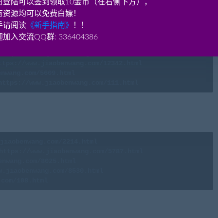
日登陆可以签到领取10金币（在右侧下方），
有资源均可以免费白嫖！
手请阅读
《新手指南》
！！
加入交流QQ群: 336404386
https://www.jiaobenwang.com/6467.html
ttps://www.jiaobenwang.com/12342.html
https://www.jiaobenwang.com/111.html
jiaobenwang.com/2214.html
https://www.jiaobenwang.com/5787.html
enwang.com/8025.html
w.jiaobenwang.com/8530.html
aobenwang.com)