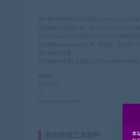
客户端IP用IP加解密工具修改GameBase.lzi文
IP加解密工具使用方法：把GameBase.lzi文件
改GameBase.ini文件里的192.168.200.88成你
然后删掉GameBase.lzi文件，点加密，会生成一个新
客户端根目录里，
然后把客户端里1.点我启动游戏.bat 里的IP修改
数据库
127.0.0.1
sa
iPg3Oswgf6aFCPmE
本
相关架设工具软件
(转载注明来源网