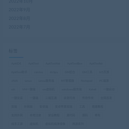
2022年10月
2022年9月
2022年8月
2022年7月
标签
ApkIDE
ApkTool
ApkToolAid
ApkToolBox
ApkToolkit
ApkTool助手
centos
dnSpy
GM后台
GM工具
H5页游
JAVA
Linux
Linxu服务端
MT管理器
Notepad
PC端游
ssh
VM一键端
vm虚拟机
windows服务端
Xshell
一键启动
一键安装
一键端
三端互通
亲测可用
传奇传世
全网首发
双端
外网端
安卓端
安卓苹果双端
工具
搭建教程
支持外网
本地注册
架设教程
源代码
源码
稀有
纯手工源
虚拟机
虚拟机纯净镜像
西游系列