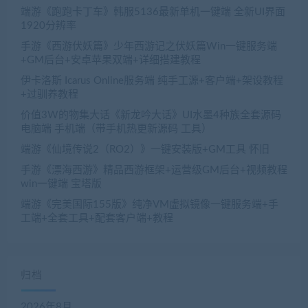
端游《跑跑卡丁车》韩服5136最新单机一键端 全新UI界面
1920分辨率
手游《西游伏妖篇》少年西游记之伏妖篇Win一键服务端
+GM后台+安卓苹果双端+详细搭建教程
伊卡洛斯 Icarus Online服务端 纯手工源+客户端+架设教程
+过驯养教程
价值3W的物集大话《新龙吟大话》UI水墨4种族全套源码
电脑端 手机端（带手机热更新源码 工具）
端游《仙境传说2（RO2）》一键安装版+GM工具 怀旧
手游《漂海西游》精品西游框架+运营级GM后台+视频教程
win一键端 宝塔版
端游《完美国际155版》纯净VM虚拟镜像一键服务端+手
工端+全套工具+配套客户端+教程
归档
2026年8月