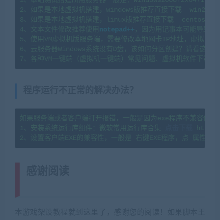
1、本站测试搭建所用服务器一般是：windows2008r2x64+1H2G   l
2、如果是本地虚拟机搭建，windows版推荐直接下载  win2008
3、如果是本地虚拟机搭建，linux版推荐直接下载  centos7.
4、文本文件修改推荐使用
notepad++
，因为用记事本可能导致文
5、使用VM虚拟机版服务端，需要修改本地网卡IP地址，虚拟网卡
6、云服务器Windows系统没有D盘，该如何分区创建？请看这篇教程：https
7、各种VM一键端（虚拟机一键端）常见问题、虚拟机软件下载及
程序运行不正常的解决办法？
如果服务端或者客户端打开报错，一般是因为exe程序不兼容你当
1、安装系统运行库组件：微软常用运行库合集 
点击下载
 https:
感谢阅读
(转载注明来源 网游单机网
cangbaowan.top)
本游戏架设教程就到这里了，感谢您的阅读！如果脚本王