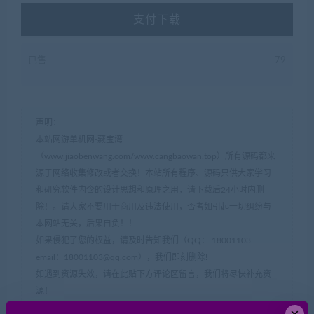
支付下载
已售
79
声明：
本站网游单机网-藏宝湾
（www.jiaobenwang.com/www.cangbaowan.top）所有源码都来
源于网络收集修改或者交换！本站所有程序、源码只供大家学习
和研究软件内含的设计思想和原理之用，请下载后24小时内删
除！。请大家不要用于商用及违法使用，否者如引起一切纠纷与
本网站无关，后果自负！！
如果侵犯了您的权益，请及时告知我们（QQ： 18001103
email：
18001103@qq.com
），我们即刻删除!
如遇到资源失效，请在此贴下方评论区留言，我们将尽快补充资
源！
如遇资源实在不会架设，可以换其他游戏或者版本试试，不要纠