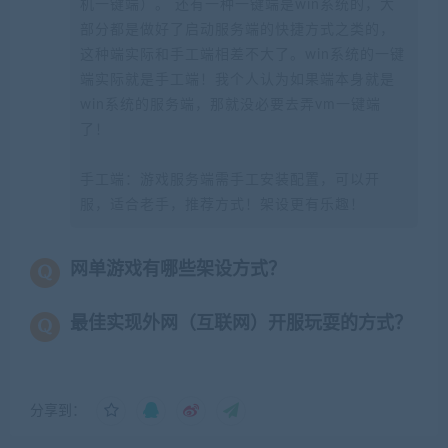
机一键端）。 还有一种一键端是win系统的，大
部分都是做好了启动服务端的快捷方式之类的，
这种端实际和手工端相差不大了。win系统的一键
端实际就是手工端！我个人认为如果端本身就是
win系统的服务端，那就没必要去弄vm一键端
了！
手工端：游戏服务端需手工安装配置，可以开
服，适合老手，推荐方式！架设更有乐趣！
网单游戏有哪些架设方式？
最佳实现外网（互联网）开服玩耍的方式？
分享到：