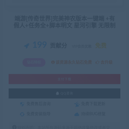
端游[传奇世界]完美神农版本一键端 +有
假人+任务全+脚本明文 星河引擎 无限制
199
贡献分
免费
VIP会员优惠:
该资源永久钻石免费
去升级
钻石特权
支付下载
QQ咨询
免费售后咨询
免费下载更新
免费安装指导
持续BUG修复
特别声明：本站所有源码来源于网络收集修改或者交