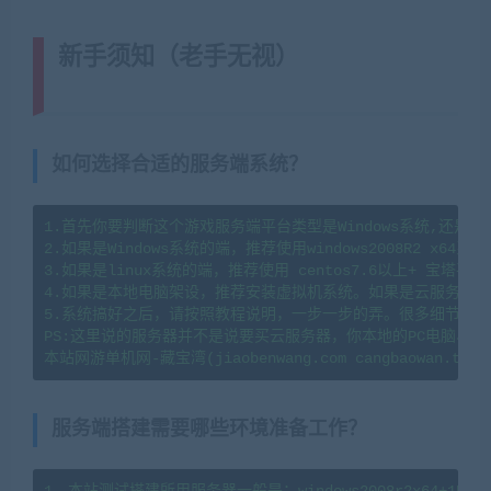
新手须知（老手无视）
(转载注明来
源藏宝湾cangbaowan.top)
如何选择合适的服务端系统？
1.首先你要判断这个游戏服务端平台类型是Windows系统,还是li
2.如果是Windows系统的端，推荐使用windows2008R2 x64系
3.如果是linux系统的端，推荐使用 centos7.6以上+ 宝塔
4.如果是本地电脑架设，推荐安装虚拟机系统。如果是云服务器架
5.系统搞好之后，请按照教程说明，一步一步的弄。很多细节会导
PS:这里说的服务器并不是说要买云服务器，你本地的PC电脑、
服务端搭建需要哪些环境准备工作？