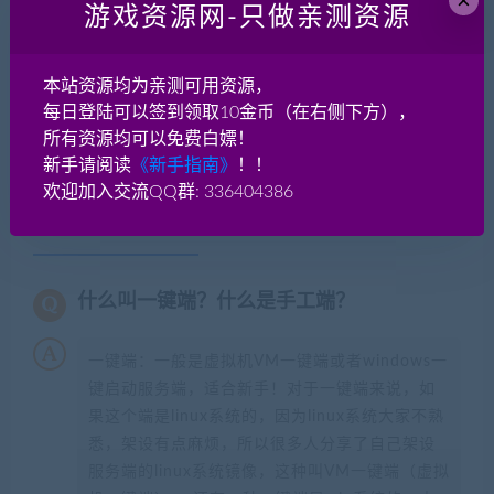
×
游戏资源网-只做亲测资源
结一个版本。
本站资源均为亲测可用资源，
网游单机网-脚本王
»
端游[传奇世界]完美神农版本一键端 +有假人
每日登陆可以签到领取10金币（在右侧下方），
+任务全+脚本明文 星河引擎 无限制
所有资源均可以免费白嫖！
新手请阅读
《新手指南》
！！
欢迎加入交流QQ群: 336404386
常见问题FAQ
什么叫一键端？什么是手工端？
一键端：一般是虚拟机VM一键端或者windows一
键启动服务端，适合新手！对于一键端来说，如
果这个端是linux系统的，因为linux系统大家不熟
悉，架设有点麻烦，所以很多人分享了自己架设
服务端的linux系统镜像，这种叫VM一键端（虚拟