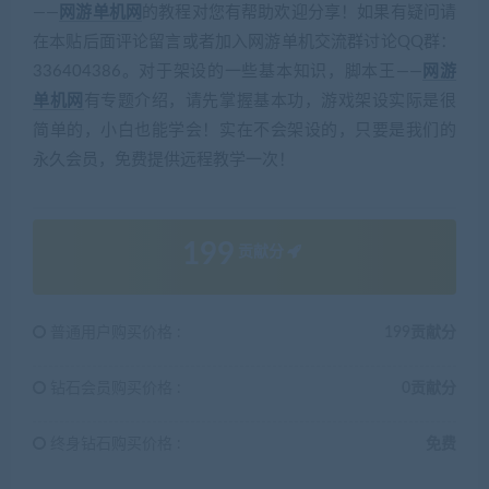
——
网游单机网
的教程对您有帮助欢迎分享！如果有疑问请
在本贴后面评论留言或者加入网游单机交流群讨论QQ群：
336404386。对于架设的一些基本知识，脚本王——
网游
单机网
有专题介绍，请先掌握基本功，游戏架设实际是很
简单的，小白也能学会！实在不会架设的，只要是我们的
永久会员，免费提供远程教学一次！
199
贡献分
普通用户购买价格 :
199贡献分
钻石会员购买价格 :
0贡献分
终身钻石购买价格 :
免费