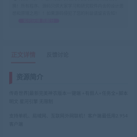
换！所有程序、源码只供大家学习和研究软件内含的设计思
想和原理之用！！如果源码侵犯了您的利益请留言告知！
如何获得 贡献分
正文详情
反馈讨论
资源简介
传奇世界]最新完美神农版本一键端 +有假人+任务全+脚本
明文 星河引擎 无限制
支持单机、局域网、互联网外网联机！客户端最低用2.954
客户端