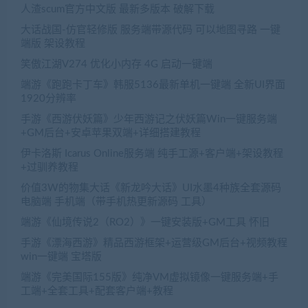
人渣scum官方中文版 最新多版本 破解下载
大话战国-仿官轻修版 服务端带源代码 可以地图寻路 一键
端版 架设教程
笑傲江湖V274 优化小内存 4G 启动一键端
端游《跑跑卡丁车》韩服5136最新单机一键端 全新UI界面
1920分辨率
手游《西游伏妖篇》少年西游记之伏妖篇Win一键服务端
+GM后台+安卓苹果双端+详细搭建教程
伊卡洛斯 Icarus Online服务端 纯手工源+客户端+架设教程
+过驯养教程
价值3W的物集大话《新龙吟大话》UI水墨4种族全套源码
电脑端 手机端（带手机热更新源码 工具）
端游《仙境传说2（RO2）》一键安装版+GM工具 怀旧
手游《漂海西游》精品西游框架+运营级GM后台+视频教程
win一键端 宝塔版
端游《完美国际155版》纯净VM虚拟镜像一键服务端+手
工端+全套工具+配套客户端+教程