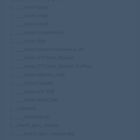
│_____myres\pcap
│_____myres\rings
│_____myres\shell
│_____myres\systemtools
│_____myres\tips
│_____myres\transformer(new & all)
│_____myres\TTClient_Rebuild
│_____myres\TTClient_Rebuild_FishTest
│_____myres\ttproxy_code
│_____myres\Update
│_____myres\vts 分析
│_____myres\WillCode
│__khanweb
│_____khanweb\Src
│__khan3_tgwc_release
│_____khan3_tgwc_release\dep