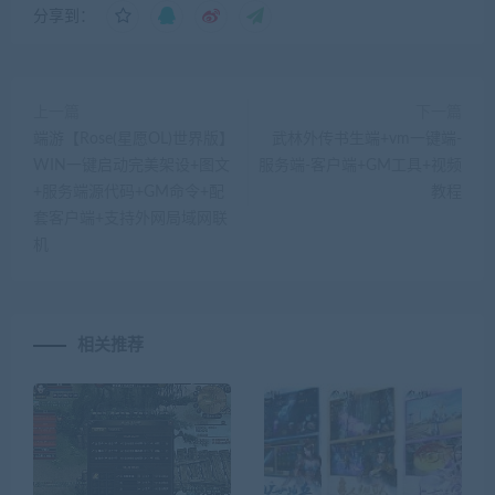
分享到：
上一篇
下一篇
端游【Rose(星愿OL)世界版】
武林外传书生端+vm一键端-
WIN一键启动完美架设+图文
服务端-客户端+GM工具+视频
+服务端源代码+GM命令+配
教程
套客户端+支持外网局域网联
机
相关推荐