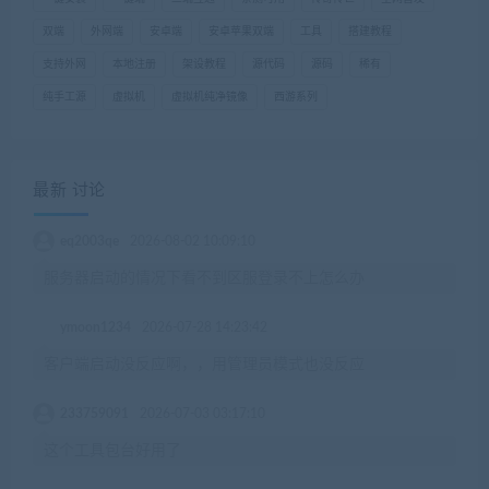
双端
外网端
安卓端
安卓苹果双端
工具
搭建教程
支持外网
本地注册
架设教程
源代码
源码
稀有
纯手工源
虚拟机
虚拟机纯净镜像
西游系列
最新 讨论
eq2003qe
2026-08-02 10:09:10
服务器启动的情况下看不到区服登录不上怎么办
ymoon1234
2026-07-28 14:23:42
客户端启动没反应啊，，用管理员模式也没反应
233759091
2026-07-03 03:17:10
这个工具包台好用了