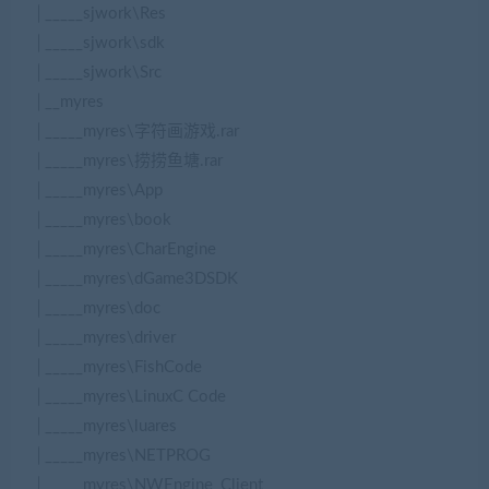
│_____sjwork\Res
│_____sjwork\sdk
│_____sjwork\Src
│__myres
│_____myres\字符画游戏.rar
│_____myres\捞捞鱼塘.rar
│_____myres\App
│_____myres\book
│_____myres\CharEngine
│_____myres\dGame3DSDK
│_____myres\doc
│_____myres\driver
│_____myres\FishCode
│_____myres\LinuxC Code
│_____myres\luares
│_____myres\NETPROG
│_____myres\NWEngine_Client