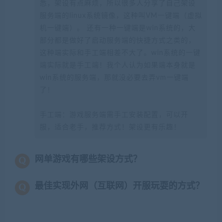
悉，架设有点麻烦，所以很多人分享了自己架设
服务端的linux系统镜像，这种叫VM一键端（虚拟
机一键端）。 还有一种一键端是win系统的，大
部分都是做好了启动服务端的快捷方式之类的，
这种端实际和手工端相差不大了。win系统的一键
端实际就是手工端！我个人认为如果端本身就是
win系统的服务端，那就没必要去弄vm一键端
了！
手工端：游戏服务端需手工安装配置，可以开
服，适合老手，推荐方式！架设更有乐趣！
网单游戏有哪些架设方式？
最佳实现外网（互联网）开服玩耍的方式？