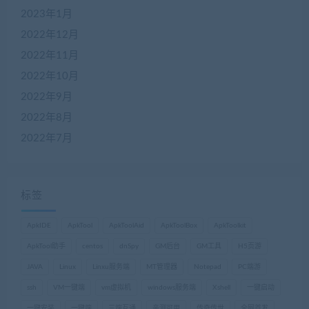
2023年1月
2022年12月
2022年11月
2022年10月
2022年9月
2022年8月
2022年7月
标签
ApkIDE
ApkTool
ApkToolAid
ApkToolBox
ApkToolkit
ApkTool助手
centos
dnSpy
GM后台
GM工具
H5页游
JAVA
Linux
Linxu服务端
MT管理器
Notepad
PC端游
ssh
VM一键端
vm虚拟机
windows服务端
Xshell
一键启动
一键安装
一键端
三端互通
亲测可用
传奇传世
全网首发