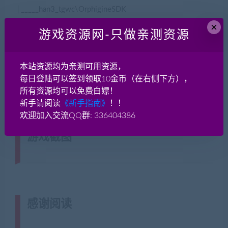
│_____han3_tgwc\OrphigineSDK
│_____han3_tgwc\output
×
游戏资源网-只做亲测资源
│_____han3_tgwc\src
│_____han3_tgwc\Tools
│_____han3_tgwc\UI
本站资源均为亲测可用资源，
│__解压密码+详细架设教程.txt
每日登陆可以签到领取10金币（在右侧下方），
所有资源均可以免费白嫖！
│__必看说明.txt
新手请阅读
《新手指南》
！！
│__介绍.txt
欢迎加入交流QQ群: 336404386
游戏截图
(转载注明来源
jiaobenwang.com)
感谢阅读
(转载注明来源 藏宝湾
cangbaowan.top)