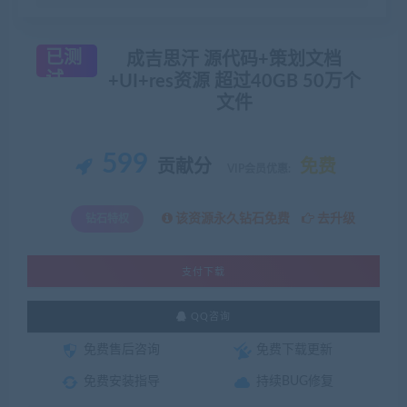
已测
成吉思汗 源代码+策划文档
试
+UI+res资源 超过40GB 50万个
文件
599
贡献分
免费
VIP会员优惠:
该资源永久钻石免费
去升级
钻石特权
支付下载
QQ咨询
免费售后咨询
免费下载更新
免费安装指导
持续BUG修复