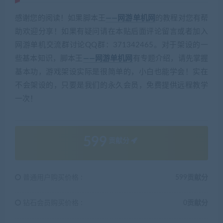
感谢您的阅读！如果脚本王
——网游单机网
的教程对您有帮
助欢迎分享！如果有疑问请在本贴后面评论留言或者加入
网游单机交流群讨论QQ群：371342465。对于架设的一
些基本知识，脚本王
——网游单机网
有专题介绍，请先掌握
基本功，游戏架设实际是很简单的，小白也能学会！实在
不会架设的，只要是我们的永久会员，免费提供远程教学
一次！
599
贡献分
普通用户购买价格 :
599贡献分
钻石会员购买价格 :
0贡献分