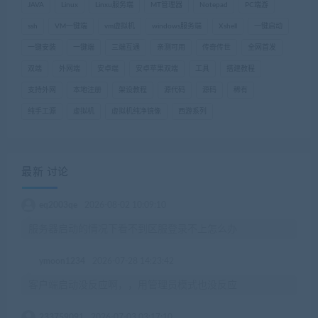
JAVA
Linux
Linxu服务端
MT管理器
Notepad
PC端游
ssh
VM一键端
vm虚拟机
windows服务端
Xshell
一键启动
一键安装
一键端
三端互通
亲测可用
传奇传世
全网首发
双端
外网端
安卓端
安卓苹果双端
工具
搭建教程
支持外网
本地注册
架设教程
源代码
源码
稀有
纯手工源
虚拟机
虚拟机纯净镜像
西游系列
最新 讨论
eq2003qe
2026-08-02 10:09:10
服务器启动的情况下看不到区服登录不上怎么办
ymoon1234
2026-07-28 14:23:42
客户端启动没反应啊，，用管理员模式也没反应
233759091
2026-07-03 03:17:10