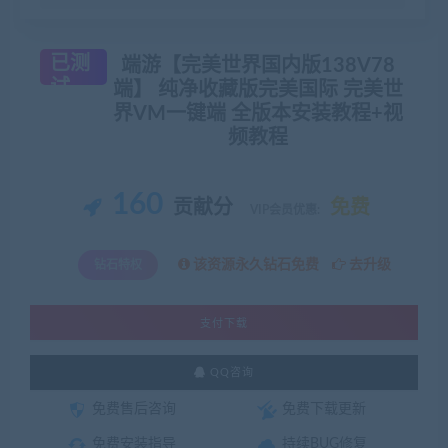
已测
端游【完美世界国内版138V78
试
端】 纯净收藏版完美国际 完美世
界VM一键端 全版本安装教程+视
频教程
160
贡献分
免费
VIP会员优惠:
该资源永久钻石免费
去升级
钻石特权
支付下载
QQ咨询
免费售后咨询
免费下载更新
免费安装指导
持续BUG修复