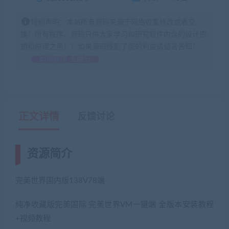
特别声明：本站所有源码来源于网络收集修改或者交
换！所有程序、源码只供大家学习和研究软件内含的设计思
想和原理之用！！如果源码侵犯了您的利益请留言告知！
如何获得 贡献分
正文详情
反馈讨论
资源简介
完美世界国内版138V78端
纯净收藏版完美国际 完美世界VM一键端 全版本安装教程
+视频教程