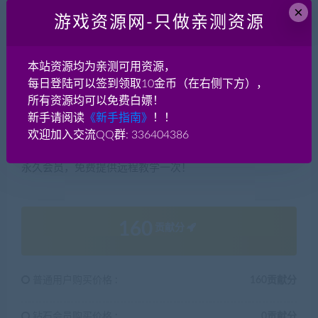
×
cangbaowan.top)
游戏资源网-只做亲测资源
本游戏架设教程就到这里了，感谢您的阅读！如果脚本王
本站资源均为亲测可用资源，
——
网游单机网
的教程对您有帮助欢迎分享！如果有疑问请
每日登陆可以签到领取10金币（在右侧下方），
在本贴后面评论留言或者加入网游单机交流群讨论QQ群：
所有资源均可以免费白嫖！
336404386。对于架设的一些基本知识，脚本王——
网游
新手请阅读
《新手指南》
！！
单机网
有专题介绍，请先掌握基本功，游戏架设实际是很
欢迎加入交流QQ群: 336404386
简单的，小白也能学会！实在不会架设的，只要是我们的
永久会员，免费提供远程教学一次！
160
贡献分
普通用户购买价格 :
160贡献分
钻石会员购买价格 :
0贡献分