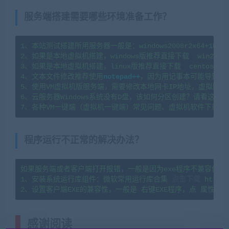
服务端搭建需要哪些环境准备工作？
1、本站测试搭建所用服务器一般是：windows2008r2x64+1H2G   l
2、如果是本地虚拟机搭建，windows版推荐直接下载  win2008
3、如果是本地虚拟机搭建，linux版推荐直接下载  centos7.
4、文本文件修改推荐使用
notepad++
，因为用记事本可能导致文
5、使用VM虚拟机版服务端，需要修改本地网卡IP地址，虚拟网卡
6、云服务器Windows系统没有D盘，该如何分区创建？请看这篇教程：https
7、各种VM一键端（虚拟机一键端）常见问题、虚拟机软件下载及
程序运行不正常的解决办法？
如果服务端或者客户端打开报错，一般是因为exe程序不兼容你当
1、安装系统运行库组件：微软常用运行库合集 
点击下载
 https:
感谢阅读
(转载注明来源 网游单机网