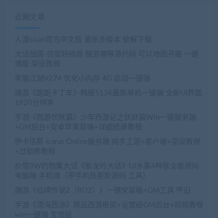
近期文章
人渣scum官方中文版 最新多版本 破解下载
大话战国-仿官轻修版 服务端带源代码 可以地图寻路 一键
端版 架设教程
笑傲江湖V274 优化小内存 4G 启动一键端
端游《跑跑卡丁车》韩服5136最新单机一键端 全新UI界面
1920分辨率
手游《西游伏妖篇》少年西游记之伏妖篇Win一键服务端
+GM后台+安卓苹果双端+详细搭建教程
伊卡洛斯 Icarus Online服务端 纯手工源+客户端+架设教程
+过驯养教程
价值3W的物集大话《新龙吟大话》UI水墨4种族全套源码
电脑端 手机端（带手机热更新源码 工具）
端游《仙境传说2（RO2）》一键安装版+GM工具 怀旧
手游《漂海西游》精品西游框架+运营级GM后台+视频教程
win一键端 宝塔版