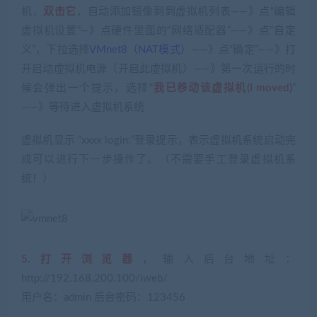
机，
双击它
，自动添加镜像到到虚拟机列表——》点“编辑
虚拟机设置”—》点硬件里面的“网络适配器”——》点“自定
义”，下拉选择
VMnet8（NAT模式）
——》点“确定”——》打
开启动虚拟机电源（开启此虚拟机）——》第一次运行的时
候会弹出一个提示，选择“
我已移动该虚拟机(I moved)
”
——》等待进入虚拟机系统
虚拟机显示 “xxxx login:”登录提示，表示虚拟机系统启动完
成可以进行下一步操作了。（不需要手工登录虚拟机系
统！）
5.打开浏览器
，输入后台地址：
http://192.168.200.100/iweb/
用户名：admin 后台密码：123456