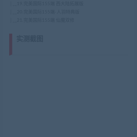
│__19.完美国际155端 西大陆拓展版
│__20.完美国际155端-人羽特典版
│__21.完美国际155端 仙魔双修
实测截图
(转载注明来源网游单机网
jiaobenwang.com)