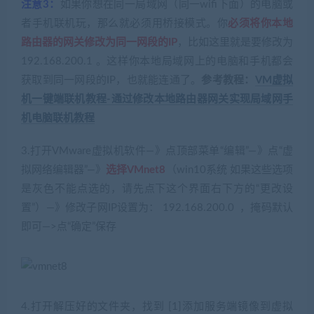
注意3：
如果你想在同一局域网（同一wifi下面）的电脑或
者手机联机玩，那么就必须用桥接模式。你
必须将你本地
路由器的网关修改为同一网段的IP
，比如这里就是要修改为
192.168.200.1 。这样你本地局域网上的电脑和手机都会
获取到同一网段的IP，也就能连通了。
参考教程：
VM虚拟
机一键端联机教程-通过修改本地路由器网关实现局域网手
机电脑联机教程
3.打开VMware虚拟机软件—》点顶部菜单“编辑”—》点“虚
拟网络编辑器”—》
选择VMnet8
（win10系统 如果这些选项
是灰色不能点选的，请先点下这个界面右下方的“更改设
置”）—》修改子网IP设置为： 192.168.200.0 ，掩码默认
即可—>点“确定”保存
4.打开解压好的文件夹，找到 [1]添加服务端镜像到虚拟