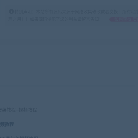
特别声明：本站所有源码来源于网络收集修改或者交换！所有程
理之用！！如果源码侵犯了您的利益请留言告知！
如何获得 贡
安装教程+视频教程
视频教程