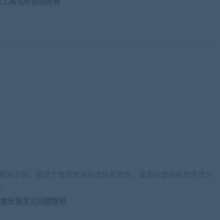
修改工具包和视频教程
wang.com)
不用重新安装。按这个教程安装好虚拟机软件，里面有虚拟机软件官方
本，
键端安装常见问题教程