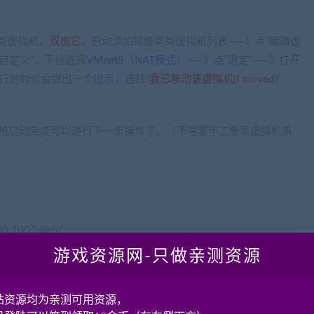
像到虚拟机，
双击它
，自动添加镜像到到虚拟机列表——》点“编辑虚
“自定义”，下拉选择
VMnet8（NAT模式）
——》点“确定”——》打开
行的时候会弹出一个提示，选择“
我已移动该虚拟机(I moved)
”
示虚拟机系统启动完成可以进行下一步操作了。（不需要手工登录虚拟机系
.100/iweb/
游戏资源网-只做亲测资源
站资源均为亲测可用资源，