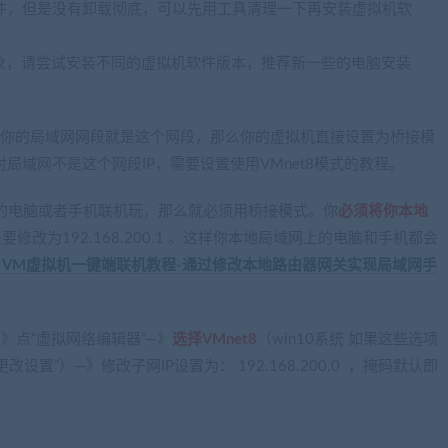
件，但是没有卸载彻底，可以先用工具清理一下再安装虚拟机软
现象，请尝试安装不同的虚拟机软件版本，推荐新一些的电脑安装
100，如果你的局域网网段就是这个网段，那么你的虚拟机直接设置为桥接模
局域网不是这个网段IP，需要设置使用VMnet8模式的教程。
）的电脑或者手机联机玩，那么就必须用桥接模式。你
必须将你本地
修改为192.168.200.1 。这样你本地局域网上的电脑和手机都会
：
VM虚拟机一键端联机教程-通过修改本地路由器网关实现局域网手
—》点“虚拟网络编辑器”—》
选择VMnet8
（win10系统 如果这些选项
”）—》修改子网IP设置为： 192.168.200.0 ，掩码默认即