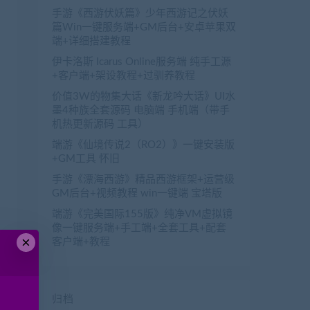
手游《西游伏妖篇》少年西游记之伏妖
篇Win一键服务端+GM后台+安卓苹果双
端+详细搭建教程
伊卡洛斯 Icarus Online服务端 纯手工源
+客户端+架设教程+过驯养教程
价值3W的物集大话《新龙吟大话》UI水
墨4种族全套源码 电脑端 手机端（带手
机热更新源码 工具）
端游《仙境传说2（RO2）》一键安装版
+GM工具 怀旧
手游《漂海西游》精品西游框架+运营级
GM后台+视频教程 win一键端 宝塔版
端游《完美国际155版》纯净VM虚拟镜
像一键服务端+手工端+全套工具+配套
×
客户端+教程
归档