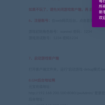
每
所
如果不玩了，请先关闭游戏客户端，再 后台点击 “
新
欢迎
6、注册账号：
在web网页后台，点击首页，添加
游戏初始角色帐号：wanmei 密码：1234
游戏测试账号：1234 密码1234
7、启动游戏客户端
打开客户端文件夹，运行“启动游戏-debug模式.b
8.GM后台地址啊
元宝充值地址：
http://192.168.200.100:8080/pwAdmin/ 登
后台地址：