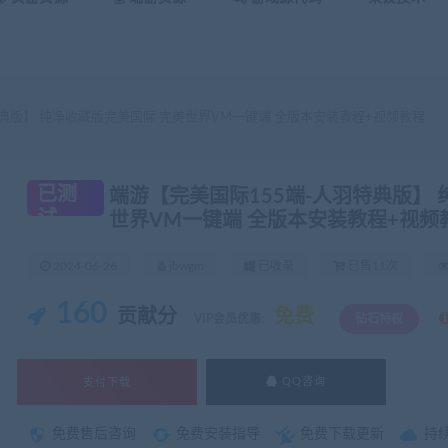
典版】 纯净收藏版完美国际 完美世界VM一键端 全版本安装教程+视频教程
已测
端游【完美国际155端-人羽特典版】 
试
世界VM一键端 全版本安装教程+视频
2024-06-26
jbwgm
已收录
已售11次
160
贡献分
免费
VIP会员优惠:
钻石特权
支付下载
QQ咨询
免费售后咨询
免费安装指导
免费下载更新
持