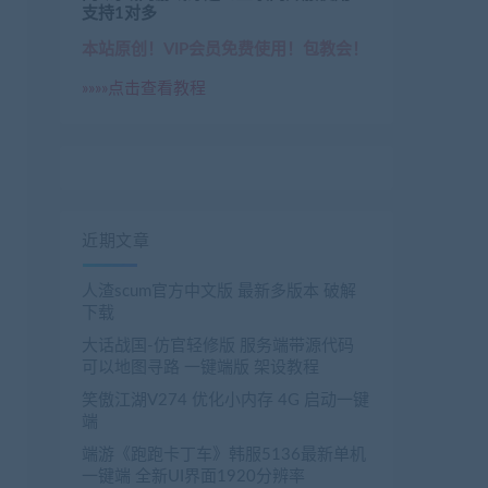
支持1对多
本站原创！VIP会员免费使用！包教会！
»»»»点击查看教程
近期文章
人渣scum官方中文版 最新多版本 破解
下载
大话战国-仿官轻修版 服务端带源代码
可以地图寻路 一键端版 架设教程
笑傲江湖V274 优化小内存 4G 启动一键
端
端游《跑跑卡丁车》韩服5136最新单机
一键端 全新UI界面1920分辨率