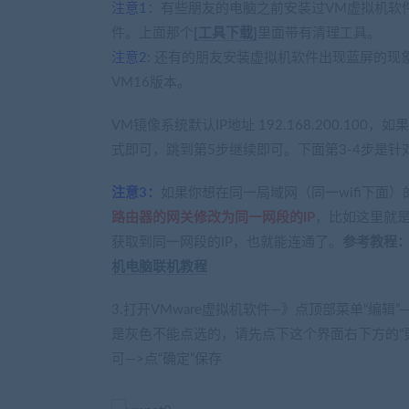
注意1
：有些朋友的电脑之前安装过VM虚拟机软
件。上面那个
[工具下载]
里面带有清理工具。
注意2
: 还有的朋友安装虚拟机软件出现蓝屏的
VM16版本。
VM镜像系统默认IP地址 192.168.200.
式即可，跳到第5步继续即可。下面第3-4步是针对
注意3：
如果你想在同一局域网（同一wifi下面
路由器的网关修改为同一网段的IP
，比如这里就是要
获取到同一网段的IP，也就能连通了。
参考教程
机电脑联机教程
3.打开VMware虚拟机软件—》点顶部菜单“编辑”
是灰色不能点选的，请先点下这个界面右下方的“更改设置
可—>点“确定”保存