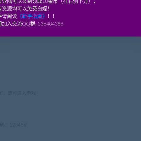
日登陆可以签到领取10金币（在右侧下方），
有资源均可以免费白嫖！
关闭”按钮，然后等待5-10分钟后关闭虚拟机。
手请阅读
《新手指南》
！！
加入交流QQ群: 336404386
账号 即可 注册。
at”，即可进入游戏
录密码：123456