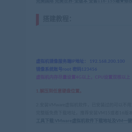
完美国际 完美世界-全版本 全套116-155端★
搭建教程：
(转载注明来源jiaoben
虚拟机镜像服务端IP地址： 192.168.200.100
镜像系统账号root 密码123456
虚拟机内存尽量设置4G以上，CPU设置双核以上
1.解压到任意硬盘位置。
2.安装VMware虚拟机软件，已安装过的可以
完整版免费下载地址，推荐安装VM15或者16版
工具下载:VMware虚拟机软件下载地址及VM一