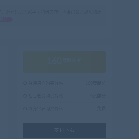
序、源码只供大家学习和研究软件内含的设计思想和原
献分
160
贡献分
普通用户购买价格 :
160贡献分
钻石会员购买价格 :
0贡献分
终身钻石购买价格 :
免费
支付下载