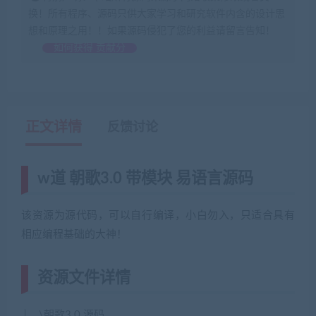
换！所有程序、源码只供大家学习和研究软件内含的设计思
想和原理之用！！如果源码侵犯了您的利益请留言告知！
如何获得 贡献分
正文详情
反馈讨论
w道 朝歌3.0 带模块 易语言源码
该资源为源代码，可以自行编译，小白勿入，只适合具有
相应编程基础的大神！
资源文件详情
│__\朝歌3.0 源码