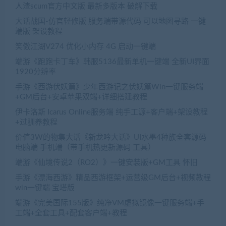
人渣scum官方中文版 最新多版本 破解下载
大话战国-仿官轻修版 服务端带源代码 可以地图寻路 一键
端版 架设教程
笑傲江湖V274 优化小内存 4G 启动一键端
端游《跑跑卡丁车》韩服5136最新单机一键端 全新UI界面
1920分辨率
手游《西游伏妖篇》少年西游记之伏妖篇Win一键服务端
+GM后台+安卓苹果双端+详细搭建教程
伊卡洛斯 Icarus Online服务端 纯手工源+客户端+架设教程
+过驯养教程
价值3W的物集大话《新龙吟大话》UI水墨4种族全套源码
电脑端 手机端（带手机热更新源码 工具）
端游《仙境传说2（RO2）》一键安装版+GM工具 怀旧
手游《漂海西游》精品西游框架+运营级GM后台+视频教程
win一键端 宝塔版
端游《完美国际155版》纯净VM虚拟镜像一键服务端+手
工端+全套工具+配套客户端+教程