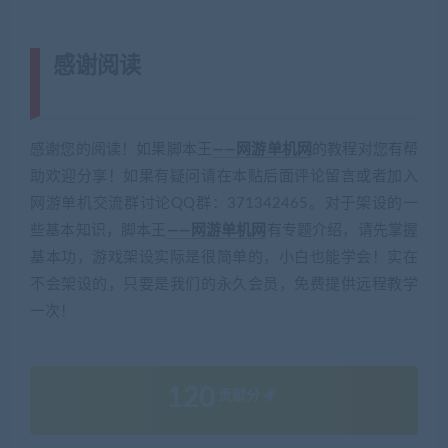
感谢阅读
(转载注明来源 藏宝湾
cangbaowan.top)
感谢您的阅读！如果脚本王
——网游单机网
的教程对您有帮
助欢迎分享！如果有疑问请在本贴后面评论留言或者加入
网游单机交流群讨论QQ群：371342465。对于架设的一
些基本知识，脚本王
——网游单机网
有专题介绍，请先掌握
基本功，游戏架设实际是很简单的，小白也能学会！实在
不会架设的，只要是我们的永久会员，免费提供远程教学
一次！
120
贡献分