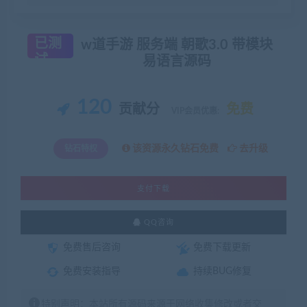
已测
w道手游 服务端 朝歌3.0 带模块
试
易语言源码
120
贡献分
免费
VIP会员优惠:
该资源永久钻石免费
去升级
钻石特权
支付下载
QQ咨询
免费售后咨询
免费下载更新
免费安装指导
持续BUG修复
特别声明：本站所有源码来源于网络收集修改或者交