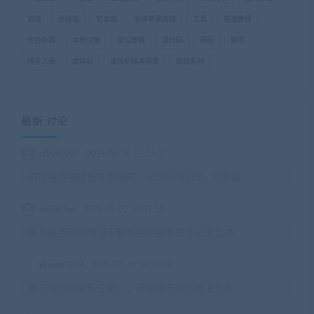
双端
外网端
安卓端
安卓苹果双端
工具
搭建教程
支持外网
本地注册
架设教程
源代码
源码
稀有
纯手工源
虚拟机
虚拟机纯净镜像
西游系列
最新 讨论
cj5691907
2026-08-08 22:37:32
可以提供搭建指导本地玩，1262848359，不免费
eq2003qe
2026-08-02 10:09:10
服务器启动的情况下看不到区服登录不上怎么办
ymoon1234
2026-07-28 14:23:42
客户端启动没反应啊，，用管理员模式也没反应