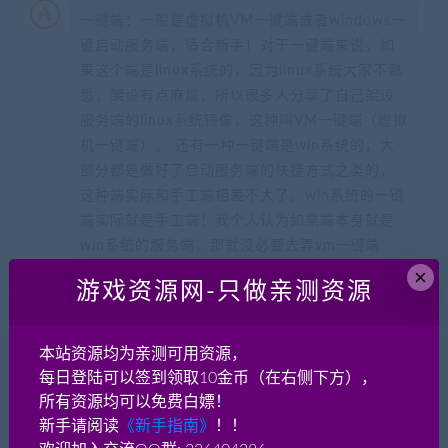
一键端：一般是虚拟机VM一键端或者windows一
键启动服务端，适合新手！对于一键端来说，如
果这个端是linux系统的，因为linux系统大家不熟
悉，架设有点麻烦，所以很多人分享了自己架设
服务端的linux系统镜像，这种叫VM一键端（虚拟
机一键端）。 还有一种一键端是win系统的，大
部分都是做好了启动服务端的快捷方式之类的，
这种端实际和手工端相差不大了。win系统的一键
端实际就是手工端！我个人认为如果端本身就是
win系统的服务端，那就没必要去弄vm一键端
了！
×
游戏资源网-只做亲测资源
手工端：游戏服务端需手工安装配置，可以开
服，适合老手，推荐方式！架设更有乐趣！
本站资源均为亲测可用资源，
每日登陆可以签到领取10金币（在右侧下方），
所有资源均可以免费白嫖！
网单游戏有哪些架设方式？
新手请阅读
《新手指南》
！！