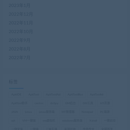
2023年1月
2022年12月
2022年11月
2022年10月
2022年9月
2022年8月
2022年7月
标签
ApkIDE
ApkTool
ApkToolAid
ApkToolBox
ApkToolkit
ApkTool助手
centos
dnSpy
GM后台
GM工具
H5页游
JAVA
Linux
Linxu服务端
MT管理器
Notepad
PC端游
ssh
VM一键端
vm虚拟机
windows服务端
Xshell
一键启动
一键安装
一键端
三端互通
亲测可用
传奇传世
全网首发