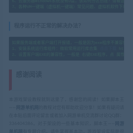
6、云服务器Windows系统没有D盘，该如何分区创建？请看这篇教程：https
7、各种VM一键端（虚拟机一键端）常见问题、虚拟机软件下载及
程序运行不正常的解决办法？
如果服务端或者客户端打开报错，一般是因为exe程序不兼容你当
1、安装系统运行库组件：微软常用运行库合集 
点击下载
 https:
感谢阅读
(转载注明来源 网游单机网
cangbaowan.top)
本游戏架设教程就到这里了，感谢您的阅读！如果脚本王
——
网游单机网
的教程对您有帮助欢迎分享！如果有疑问请
在本贴后面评论留言或者加入网游单机交流群讨论QQ群：
336404386。对于架设的一些基本知识，脚本王——
网游
单机网
有专题介绍，请先掌握基本功，游戏架设实际是很