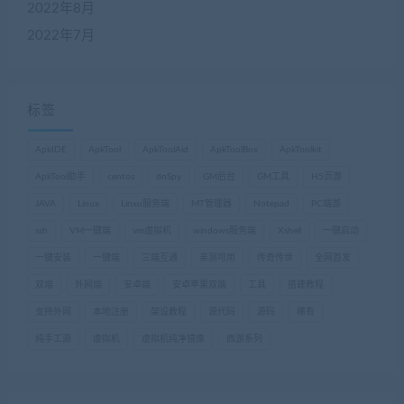
2022年8月
2022年7月
标签
ApkIDE
ApkTool
ApkToolAid
ApkToolBox
ApkToolkit
ApkTool助手
centos
dnSpy
GM后台
GM工具
H5页游
JAVA
Linux
Linxu服务端
MT管理器
Notepad
PC端游
ssh
VM一键端
vm虚拟机
windows服务端
Xshell
一键启动
一键安装
一键端
三端互通
亲测可用
传奇传世
全网首发
双端
外网端
安卓端
安卓苹果双端
工具
搭建教程
支持外网
本地注册
架设教程
源代码
源码
稀有
纯手工源
虚拟机
虚拟机纯净镜像
西游系列