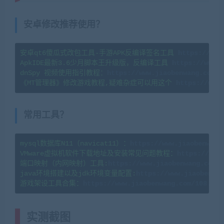
安卓修改推荐使用？
安卓qt6傻瓜式改包工具-手游APK反编译签名工具 
https://www
ApkIDE最新3.6少月脚本王升级版，反编译工具 
https://www.j
dnSpy 视频使用指引教程：
《MT管理器》修改游戏教程,疑难杂症可以用这个 
https://www.
常用工具？
mysql数据库N11（navicat11）：
https://www.jiaobenwang
VMware虚拟机软件下载地址及安装常见问题教程：
https://www
端口映射（内网映射）工具:
https://www.jiaobenwang.com/8
java环境搭建以及jdk环境变量配置:
https://www.jiaobenwan
游戏架设工具合集：
实测截图
(转载注明来源网游单机网