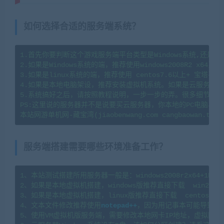
如何选择合适的服务端系统？
1.首先你要判断这个游戏服务端平台类型是Windows系统,还是li
2.如果是Windows系统的端，推荐使用windows2008R2 x64系
3.如果是linux系统的端，推荐使用 centos7.6以上+ 宝塔
4.如果是本地电脑架设，推荐安装虚拟机系统。如果是云服务器架
5.系统搞好之后，请按照教程说明，一步一步的弄。很多细节会导
PS:这里说的服务器并不是说要买云服务器，你本地的PC电脑、
服务端搭建需要哪些环境准备工作？
1、本站测试搭建所用服务器一般是：windows2008r2x64+1H2G   l
2、如果是本地虚拟机搭建，windows版推荐直接下载  win2008
3、如果是本地虚拟机搭建，linux版推荐直接下载  centos7.
4、文本文件修改推荐使用
notepad++
，因为用记事本可能导致文
5、使用VM虚拟机版服务端，需要修改本地网卡IP地址，虚拟网卡