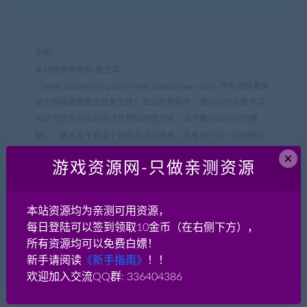
声明：
本站网游单机网-藏宝湾
（www.jiaobenwang.com/www.cangbaowan.top）所有源码都来
源于网络收集修改或者交换！本站所有程序、源码只供大家学习
和研究软件内含的设计思想和原理之用，请下载后24小时内删
除！。请大家不要用于商用及违法使用，否者如引起一切纠纷与
本网站无关，后果自负！！
×
游戏资源网-只做亲测资源
如果侵犯了您的权益，请及时告知我们（QQ： 18001103
email：
18001103@qq.com
），我们即刻删除!
如遇到资源失效，请在此贴下方评论区留言，我们将尽快补充资
本站资源均为亲测可用资源，
源！
每日登陆可以签到领取10金币（在右侧下方），
如遇资源实在不会架设，可以换其他游戏或者版本试试，不要纠
所有资源均可以免费白嫖！
结一个版本。
新手请阅读
《新手指南》
！！
欢迎加入交流QQ群: 336404386
网游单机网-脚本王
»
H5页游【独孤决之盛世红颜】H5 Win一键