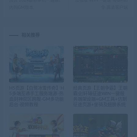
回合 2024最新单机一键端，
加强版 WIN一键端 带GM命
内购GM版本
令 高清客户端
相关推荐
H5页游【白鹭冰雪传奇】H
经典页游【王朝争霸】王朝
5多端互通手工服务端源-热
霸业|轩辕征途WIN一键服
血封神双区跨服-GM多功能
务端架设端+GM工具+仿制
后台-视频教程
征途页游+坐骑及翅膀系统