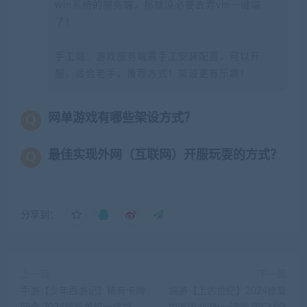
win系统的服务端，那就没必要去弄vm一键端
了！
手工端：游戏服务端需手工安装配置，可以开
服，适合老手，推荐方式！架设更有乐趣！
网单游戏有哪些架设方式？
最佳实现外网（互联网）开服玩耍的方式？
分享到：
上一篇
下一篇
手游【少年西游记】稀有卡牌
端游【上古世纪】2024修复