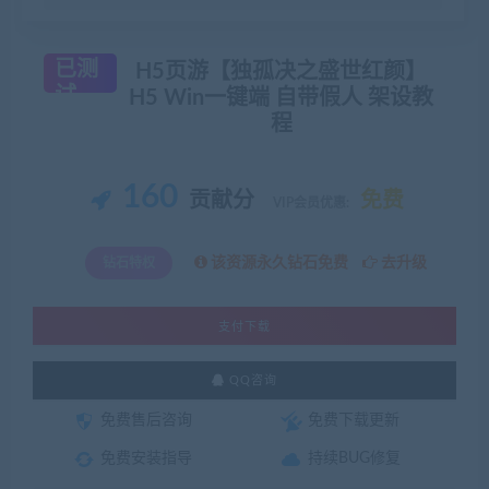
已测
H5页游【独孤决之盛世红颜】
试
H5 Win一键端 自带假人 架设教
程
160
贡献分
免费
VIP会员优惠:
该资源永久钻石免费
去升级
钻石特权
支付下载
QQ咨询
免费售后咨询
免费下载更新
免费安装指导
持续BUG修复