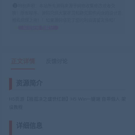
特别声明：本站所有源码来源于网络收集修改或者交
换！所有程序、源码只供大家学习和研究软件内含的设计思
想和原理之用！！如果源码侵犯了您的利益请留言告知！
如何获得 贡献分
正文详情
反馈讨论
资源简介
H5页游【独孤决之盛世红颜】H5 Win一键端 自带假人 架
设教程
详细信息
(网游单机网-藏宝湾