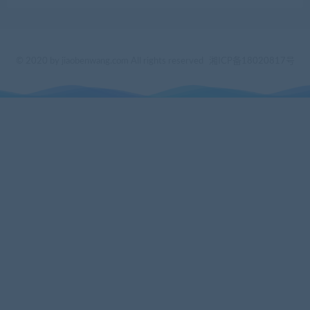
© 2020 by jiaobenwang.com All rights reserved
湘ICP备18020817号