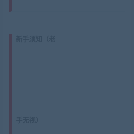
jiaobenwang.com)
新手须知（老
手无视）
(转载注明来源藏宝湾
cangbaowan.top)