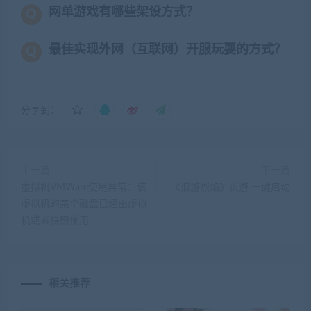
网单游戏有哪些架设方式？
最佳实现外网（互联网）开服玩耍的方式？
分享到：
上一篇
下一篇
虚拟机VMWare使用异常：该
《浪游烈焰》页游 一键启动
虚拟机的某个磁盘已经由虚拟
机或者快照使用
相关推荐