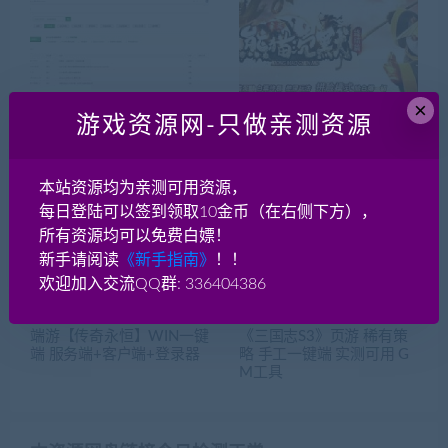
×
游戏资源网-只做亲测资源
centos7.9+宝塔 虚拟机镜
热血传奇 熊猫沉默终结篇
像 自建自用
单职业版- [手工架设] 白嫖
终极好玩不枯燥-GOM引擎
本站资源均为亲测可用资源，
每日登陆可以签到领取10金币（在右侧下方），
所有资源均可以免费白嫖！
新手请阅读
《新手指南》
！！
欢迎加入交流QQ群: 336404386
端游【传奇永恒】WIN一键
《三国志S3》页游 稀有策
端 服务端+客户端+登录器
略 手工一键端 实测可用 G
M工具