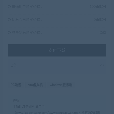
普通用户购买价格 :
100贡献分
钻石会员购买价格 :
0贡献分
终身钻石购买价格 :
免费
支付下载
已售
23
PC端游
vm虚拟机
windows服务端
声明：
本站网游单机网-藏宝湾
（www.jiaobenwang.com/www.cangbaowan.top）所有源码都来