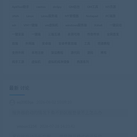
ApkTool助手
centos
dnSpy
GM后台
GM工具
H5页游
JAVA
Linux
Linxu服务端
MT管理器
Notepad
PC端游
ssh
VM一键端
vm虚拟机
windows服务端
Xshell
一键启动
一键安装
一键端
三端互通
亲测可用
传奇传世
全网首发
双端
外网端
安卓端
安卓苹果双端
工具
搭建教程
支持外网
本地注册
架设教程
源代码
源码
稀有
纯手工源
虚拟机
虚拟机纯净镜像
西游系列
最新 讨论
eq2003qe
2026-08-02 10:09:10
服务器启动的情况下看不到区服登录不上怎么办
ymoon1234
2026-07-28 14:23:42