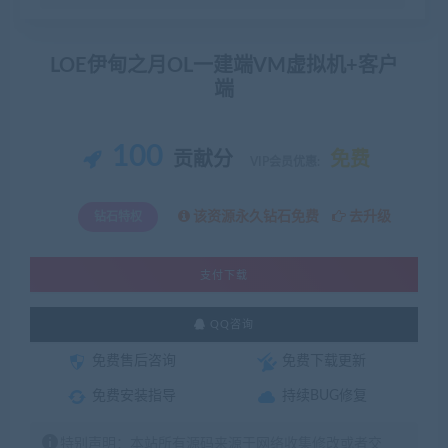
LOE伊甸之月OL一建端VM虚拟机+客户
端
100
贡献分
免费
VIP会员优惠:
该资源永久钻石免费
去升级
钻石特权
支付下载
QQ咨询
免费售后咨询
免费下载更新
免费安装指导
持续BUG修复
特别声明：本站所有源码来源于网络收集修改或者交