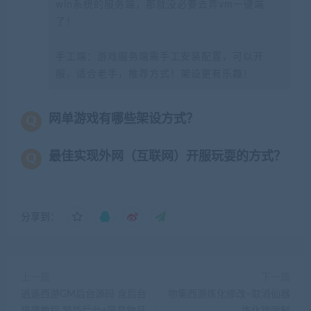
win系统的服务端，那就没必要去弄vm一键端
了！
手工端：游戏服务端需手工安装配置，可以开
服，适合老手，推荐方式！架设更有乐趣！
网单游戏有哪些架设方式？
最佳实现外网（互联网）开服玩耍的方式？
分享到：
上一篇
下一篇
逍遥西游GM后台源码 含后台
物集西游炼化修改–取消仙器