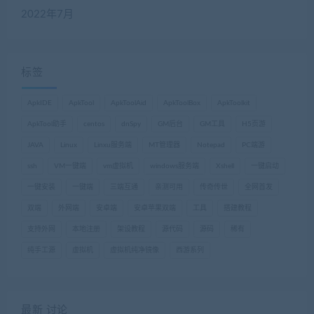
2022年7月
标签
ApkIDE
ApkTool
ApkToolAid
ApkToolBox
ApkToolkit
ApkTool助手
centos
dnSpy
GM后台
GM工具
H5页游
JAVA
Linux
Linxu服务端
MT管理器
Notepad
PC端游
ssh
VM一键端
vm虚拟机
windows服务端
Xshell
一键启动
一键安装
一键端
三端互通
亲测可用
传奇传世
全网首发
双端
外网端
安卓端
安卓苹果双端
工具
搭建教程
支持外网
本地注册
架设教程
源代码
源码
稀有
纯手工源
虚拟机
虚拟机纯净镜像
西游系列
最新 讨论