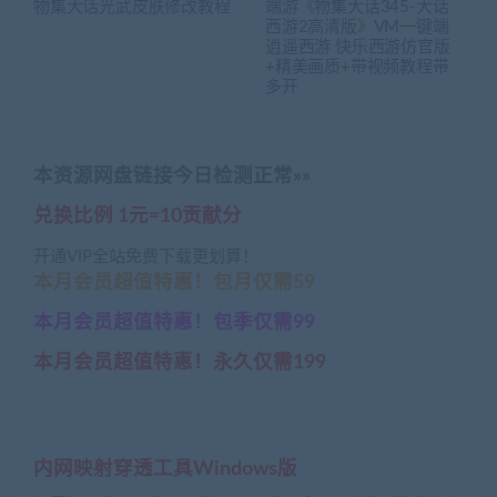
物集大话光武皮肤修改教程
端游《物集大话345-大话
西游2高清版》VM一键端
逍遥西游 快乐西游仿官版
+精美画质+带视频教程带
多开
本资源网盘链接今日检测正常»»
兑换比例 1元=10贡献分
开通VIP全站免费下载更划算！
本月会员超值特惠！包月仅需59
本月会员超值特惠！包季仅需99
本月会员超值特惠！永久仅需199
内网映射穿透工具Windows版