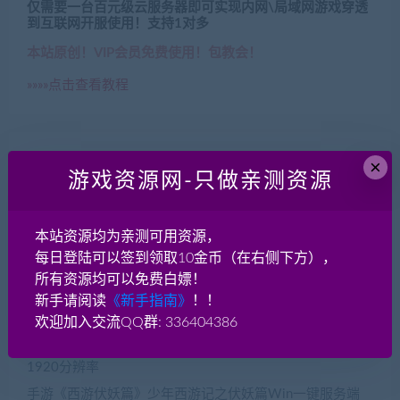
仅需要一台百元级云服务器即可实现内网\局域网游戏穿透
到互联网开服使用！支持1对多
本站原创！VIP会员免费使用！包教会！
»»»»点击查看教程
×
游戏资源网-只做亲测资源
近期文章
本站资源均为亲测可用资源，
人渣scum官方中文版 最新多版本 破解下载
每日登陆可以签到领取10金币（在右侧下方），
大话战国-仿官轻修版 服务端带源代码 可以地图寻路 一键
所有资源均可以免费白嫖！
端版 架设教程
新手请阅读
《新手指南》
！！
欢迎加入交流QQ群: 336404386
笑傲江湖V274 优化小内存 4G 启动一键端
端游《跑跑卡丁车》韩服5136最新单机一键端 全新UI界面
1920分辨率
手游《西游伏妖篇》少年西游记之伏妖篇Win一键服务端