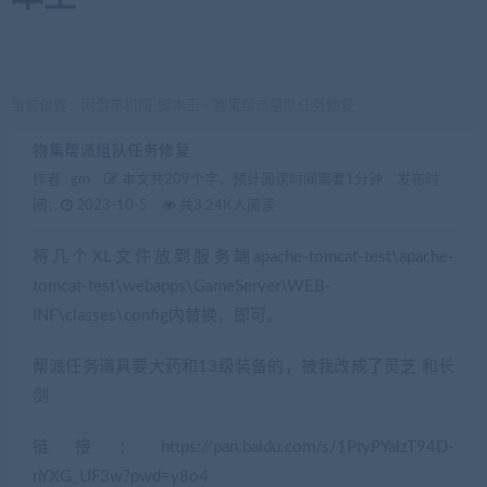
当前位置：
网游单机网-脚本王
物集帮派组队任务修复
>
物集帮派组队任务修复
作者 :
gm
本文共209个字，预计阅读时间需要1分钟
发布时
间：
2023-10-5
共3.24K人阅读
将几个XL文件放到服务端apache-tomcat-test\apache-
tomcat-test\webapps\GameServer\WEB-
INF\classes\config内替换，即可。
帮派任务道具要大药和13级装备的，被我改成了灵芝 和长
剑
链接：https://pan.baidu.com/s/1PtyPYaIzT94D-
nYXG_UF3w?pwd=y8o4