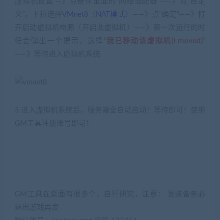
虚拟机设置”—》点硬件里面的“网络适配器”——》点“自定
义”，下拉选择
VMnet8（NAT模式）
——》点“确定”——》打
开启动虚拟机电源（开启此虚拟机）——》第一次运行的时
候会弹出一个提示，选择“
我已移动该虚拟机(I moved)
”
——》等待进入虚拟机系统
5.进入虚拟机系统后，服务端全自动启动！等待即可！使用
GM工具注册账号即可！
GM工具在桌面有很多个，自行研究，注意： 发装备务必
退出游戏再发