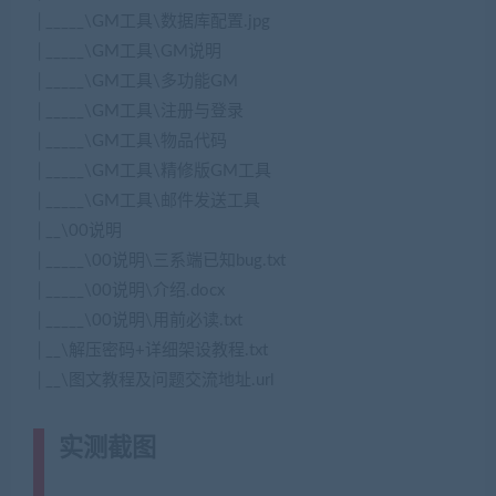
│_____\GM工具\数据库配置.jpg
│_____\GM工具\GM说明
│_____\GM工具\多功能GM
│_____\GM工具\注册与登录
│_____\GM工具\物品代码
│_____\GM工具\精修版GM工具
│_____\GM工具\邮件发送工具
│__\00说明
│_____\00说明\三系端已知bug.txt
│_____\00说明\介绍.docx
│_____\00说明\用前必读.txt
│__\解压密码+详细架设教程.txt
│__\图文教程及问题交流地址.url
实测截图
(转载注明来源网游单机网
jiaobenwang.com)