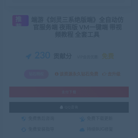
推
端游《剑灵三系绝版端》全自动仿
荐
官服务端 夜雨版 VM一键端 带视
频教程 全套工具
230
贡献分
免费
VIP会员优惠:
该资源永久钻石免费
去升级
钻石特权
支付下载
QQ咨询
免费售后咨询
免费下载更新
免费安装指导
持续BUG修复