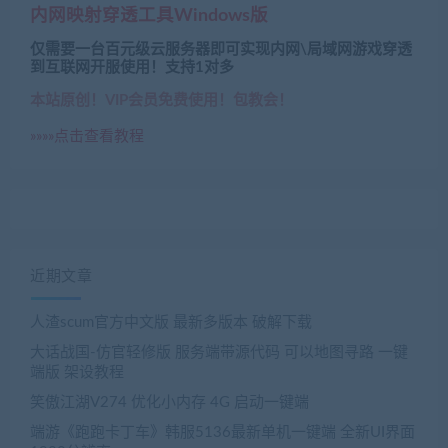
内网映射穿透工具Windows版
仅需要一台百元级云服务器即可实现内网\局域网游戏穿透
到互联网开服使用！支持1对多
本站原创！VIP会员免费使用！包教会！
»»»»点击查看教程
近期文章
人渣scum官方中文版 最新多版本 破解下载
大话战国-仿官轻修版 服务端带源代码 可以地图寻路 一键
端版 架设教程
笑傲江湖V274 优化小内存 4G 启动一键端
端游《跑跑卡丁车》韩服5136最新单机一键端 全新UI界面