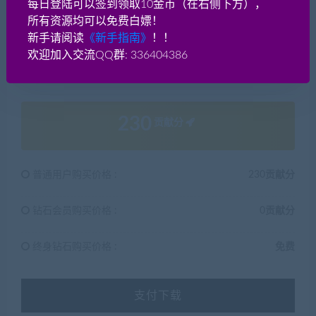
每日登陆可以签到领取10金币（在右侧下方），
336404386。对于架设的一些基本知识，脚本王——
网游
所有资源均可以免费白嫖！
单机网
有专题介绍，请先掌握基本功，游戏架设实际是很
新手请阅读
《新手指南》
！！
简单的，小白也能学会！实在不会架设的，只要是我们的
欢迎加入交流QQ群: 336404386
永久会员，免费提供远程教学一次！
230
贡献分
普通用户购买价格 :
230贡献分
钻石会员购买价格 :
0贡献分
终身钻石购买价格 :
免费
支付下载