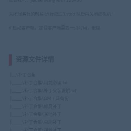
默认账号：jiaobenwang 密码 123456
关闭服务端的时候 运行桌面3.stop 然后再关闭虚拟机！
6.启动客户端，加载客户端需要一点时间，很慢
资源文件详情
│__\补丁合集
│_____\补丁合集\用前必读.txt
│_____\补丁合集\补丁安装说明.txt
│_____\补丁合集\GM工具备份
│_____\补丁合集\修复补丁
│_____\补丁合集\其他补丁
│_____\补丁合集\单刷补丁
│_____\补丁合集\捏脸补丁