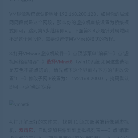
VM镜像系统默认IP地址 192.168.200.128，如果你的局域
网网段就是这个网段，那么你的虚拟机直接设置为桥接模
式即可，跳到第5步继续即可。下面第3-4步是针对局域网
不是这个网段IP，需要设置使用VMnet8模式的教程。
3.打开VMware虚拟机软件—》点顶部菜单“编辑”—》点“虚
拟网络编辑器”—》
选择VMnet8
（win10系统 如果这些选项
是灰色不能点选的，请先点下这个界面右下方的“更改设
置”）—》修改子网IP设置为： 192.168.200.0 ，掩码默认
即可—>点“确定”保存
4.打开解压好的文件夹，找到 [1]添加服务端镜像到虚拟
机，
双击它
，自动添加镜像到到虚拟机列表——》点“编辑