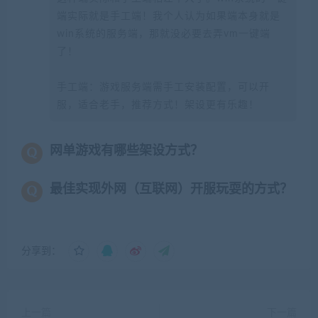
端实际就是手工端！我个人认为如果端本身就是
win系统的服务端，那就没必要去弄vm一键端
了！
手工端：游戏服务端需手工安装配置，可以开
服，适合老手，推荐方式！架设更有乐趣！
网单游戏有哪些架设方式？
最佳实现外网（互联网）开服玩耍的方式？
分享到：
上一篇
下一篇