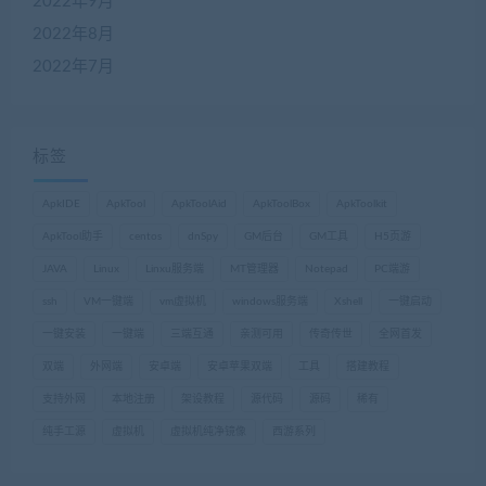
2022年9月
2022年8月
2022年7月
标签
ApkIDE
ApkTool
ApkToolAid
ApkToolBox
ApkToolkit
ApkTool助手
centos
dnSpy
GM后台
GM工具
H5页游
JAVA
Linux
Linxu服务端
MT管理器
Notepad
PC端游
ssh
VM一键端
vm虚拟机
windows服务端
Xshell
一键启动
一键安装
一键端
三端互通
亲测可用
传奇传世
全网首发
双端
外网端
安卓端
安卓苹果双端
工具
搭建教程
支持外网
本地注册
架设教程
源代码
源码
稀有
纯手工源
虚拟机
虚拟机纯净镜像
西游系列