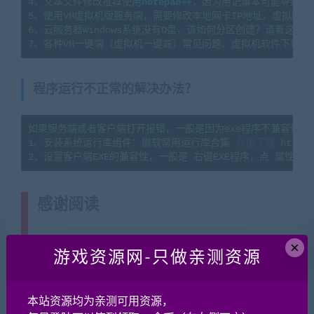
4、文本文件修改推荐使用
notepad++
，因为用记事本可能导致文
5、使用VM虚拟机版服务端，需要修改本地网卡IP地址，虚拟网卡
6、云服务器Windows系统没有D盘，该如何分区创建？请看这篇教程：https
7、各种VM一键端（虚拟机一键端）常见问题、虚拟机软件下载及
程序运行不正常的解决办法？
如果服务端或者客户端打开报错，一般是因为exe程序不兼容你当
1、安装系统运行库组件：微软常用运行库合集 
点击下载
 https:
感谢阅读
(转载注明来源 网游单机网
cangbaowan.top)
×
游戏资源网-只做亲测资源
本游戏架设教程就到这里了，感谢您的阅读！如果脚本王
——
网游单机网
的教程对您有帮助欢迎分享！如果有疑问请
本站资源均为亲测可用资源，
在本贴后面评论留言或者加入网游单机交流群讨论QQ群：