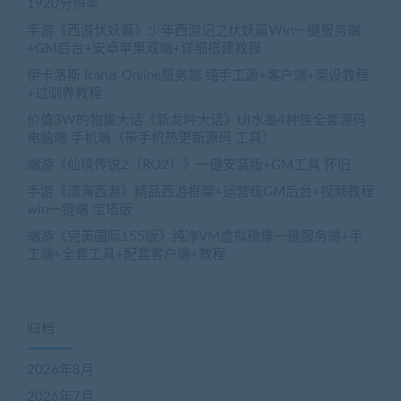
1920分辨率
手游《西游伏妖篇》少年西游记之伏妖篇Win一键服务端
+GM后台+安卓苹果双端+详细搭建教程
伊卡洛斯 Icarus Online服务端 纯手工源+客户端+架设教程
+过驯养教程
价值3W的物集大话《新龙吟大话》UI水墨4种族全套源码
电脑端 手机端（带手机热更新源码 工具）
端游《仙境传说2（RO2）》一键安装版+GM工具 怀旧
手游《漂海西游》精品西游框架+运营级GM后台+视频教程
win一键端 宝塔版
端游《完美国际155版》纯净VM虚拟镜像一键服务端+手
工端+全套工具+配套客户端+教程
归档
2026年8月
2026年7月