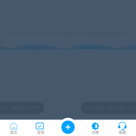
© 2020 by jiaobenwang.com All rights reserved
湘ICP备18020817号
 VM一
wj** 刚刚下载了 端游《跑跑卡丁车》韩服
首页
签到
切换
客服