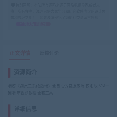
特别声明：本站所有源码来源于网络收集修改或者交
换！所有程序、源码只供大家学习和研究软件内含的设计思
想和原理之用！！如果源码侵犯了您的利益请留言告知！
如何获得 贡献分
正文详情
反馈讨论
资源简介
端游《剑灵三系绝版端》全自动仿官服务端 夜雨版 VM一
键端 带视频教程 全套工具
详细信息
(网游单机网-藏宝湾