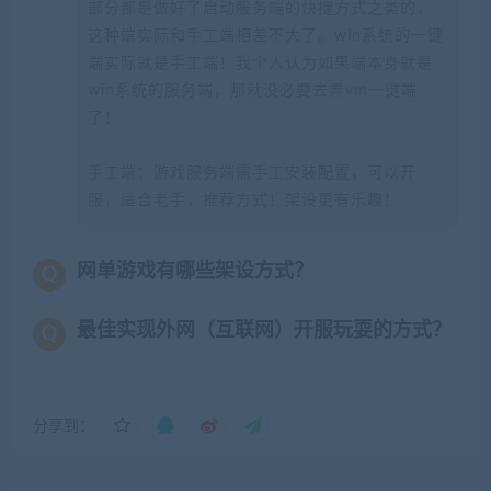
部分都是做好了启动服务端的快捷方式之类的，
这种端实际和手工端相差不大了。win系统的一键
端实际就是手工端！我个人认为如果端本身就是
win系统的服务端，那就没必要去弄vm一键端
了！
手工端：游戏服务端需手工安装配置，可以开
服，适合老手，推荐方式！架设更有乐趣！
网单游戏有哪些架设方式？
最佳实现外网（互联网）开服玩耍的方式？
分享到：