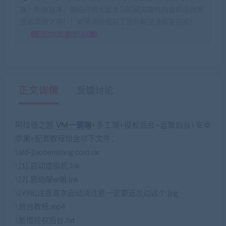
换！所有程序、源码只供大家学习和研究软件内含的设计思
想和原理之用！！如果源码侵犯了您的利益请留言告知！
如何获得 贡献分
正文详情
反馈讨论
阿拉德之怒
VM一键端
+手工端+授权后台+运营后台+安卓
苹果+配套教程包含以下文件：
\ald-jiaobenwang.com.rar
\[1].启动虚拟机.lnk
\[2].启动服w端.lnk
\[998]注意首次启动清注意一定要选左边这个.jpg
\后台教程.mp4
\新增授权后台.txt