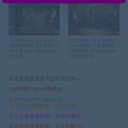
【战神阿拉德之黑白境界】
20220904《沙巴克传奇》
横版闯关手游 最新整理Linu
+win服务端+一键服务端
x手工服务端+余额充值后
+本地验证+安卓苹果双端-
台+运营
支持外网开服
本资源网盘链接今日检测正常»»
兑换比例 1元=10贡献分
开通VIP全站免费下载更划算！
本月会员超值特惠！包月仅需59
本月会员超值特惠！包季仅需99
本月会员超值特惠！永久仅需199