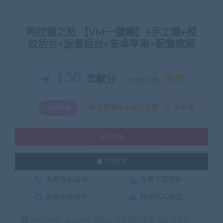
阿拉德之怒 【VM一键端】+手工端+授
权后台+运营后台+安卓苹果+配套教程
130
贡献分
免费
VIP会员优惠:
该资源永久钻石免费
去升级
钻石特权
支付下载
QQ咨询
免费售后咨询
免费下载更新
免费安装指导
持续BUG修复
特别声明：本站所有源码来源于网络收集修改或者交