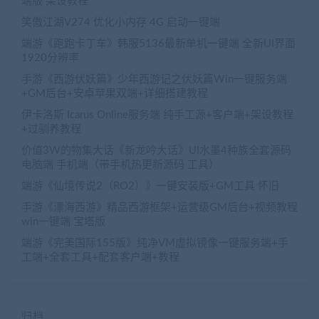
端版 架设教程
笑傲江湖V274 优化小内存 4G 启动一键端
端游《跑跑卡丁车》韩服5136最新单机一键端 全新UI界面
1920分辨率
手游《西游伏妖篇》少年西游记之伏妖篇Win一键服务端
+GM后台+安卓苹果双端+详细搭建教程
伊卡洛斯 Icarus Online服务端 纯手工源+客户端+架设教程
+过驯养教程
价值3W的物集大话《新龙吟大话》UI水墨4种族全套源码
电脑端 手机端（带手机热更新源码 工具）
端游《仙境传说2（RO2）》一键安装版+GM工具 怀旧
手游《漂海西游》精品西游框架+运营级GM后台+视频教程
win一键端 宝塔版
端游《完美国际155版》纯净VM虚拟镜像一键服务端+手
工端+全套工具+配套客户端+教程
归档