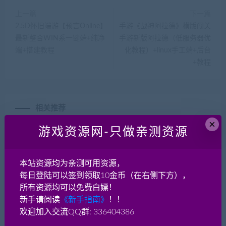
上一篇
下一篇
2.5D怀旧端游【预言Online】
手游《战神阿拉德》横版闯关
最新整合WIN系一键端+纯净
手游新版阿拉德（低服务器优
端+搭建教程
化教程）+linux手工端+后台
+教程
相关推荐
×
游戏资源网-只做亲测资源
本站资源均为亲测可用资源，
每日登陆可以签到领取10金币（在右侧下方），
所有资源均可以免费白嫖！
征途 怀旧版-VM一键端
书剑恩仇录OL 书与剑 win
新手请阅读
《新手指南》
！！
一键端 +简易上手+GM工
欢迎加入交流QQ群: 336404386
具