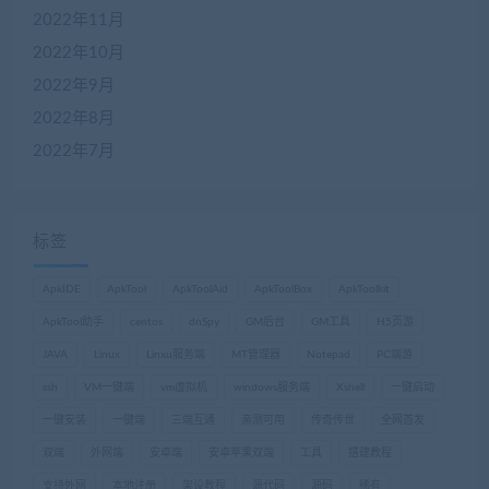
2022年11月
2022年10月
2022年9月
2022年8月
2022年7月
标签
ApkIDE
ApkTool
ApkToolAid
ApkToolBox
ApkToolkit
ApkTool助手
centos
dnSpy
GM后台
GM工具
H5页游
JAVA
Linux
Linxu服务端
MT管理器
Notepad
PC端游
ssh
VM一键端
vm虚拟机
windows服务端
Xshell
一键启动
一键安装
一键端
三端互通
亲测可用
传奇传世
全网首发
双端
外网端
安卓端
安卓苹果双端
工具
搭建教程
支持外网
本地注册
架设教程
源代码
源码
稀有